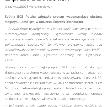
12 czerwca, 2009 | Michał Koralewski
Spółka BCS Polska wdrożyła system wspomagający obsługę
magazynu „bcsTiger” w Universal Express Distribution.
– Rozwój firmy wymógł na nas konieczność inwestycji w system
automatycznej identyfikacji. Ograniczenie liczby błędów
w procesach magazynowych, a także stale zwiększająca się ilość
dokumentacji papierowej to główne przyczyny, które nas
zmobilizowały do wdrożenia systemu nowoczesnego klasy WMS –
stwierdził Adam Bieniek, Dyrektor Generalny Działu Dystrybucji
z UED.
Głównym celem wspólnego projektu UED oraz BCS Polska było
zintegrowanie systemu wspomagającego zarządzanie magazynem
bcsTiger z istniejącymi narzędziami wykorzystywanymi przez UED,
a także stworzenie sieci radiowej WLAN i dostarczenie sprzętu firm
Motorola i Zebra obsługującego system. Ponadto w ramach prac
wykonano znakowania magazynu oraz podpisano umowę
na dostarczenie usług serwisowych na zakupiony sprzęt.
– Wdrożenie trwało około trzech miesięcy. Mamy nadzieję że