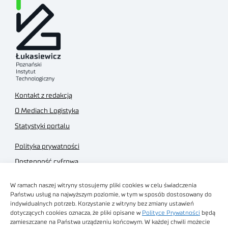
Kontakt z redakcją
O Mediach Logistyka
Statystyki portalu
Polityka prywatności
Dostępność cyfrowa
Regulamin Portalu
W ramach naszej witryny stosujemy pliki cookies w celu świadczenia
Regulamin sklepu
Państwu usług na najwyższym poziomie, w tym w sposób dostosowany do
indywidualnych potrzeb. Korzystanie z witryny bez zmiany ustawień
dotyczących cookies oznacza, że pliki opisane w
Polityce Prywatności
będą
zamieszczane na Państwa urządzeniu końcowym. W każdej chwili możecie