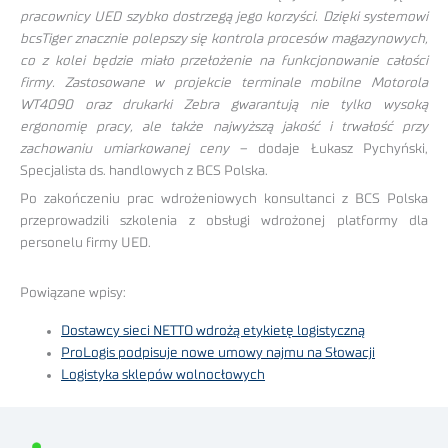
pracownicy UED szybko dostrzegą jego korzyści. Dzięki systemowi
bcsTiger znacznie polepszy się kontrola procesów magazynowych,
co z kolei będzie miało przełożenie na funkcjonowanie całości
firmy. Zastosowane w projekcie terminale mobilne Motorola
WT4090 oraz drukarki Zebra gwarantują nie tylko wysoką
ergonomię pracy, ale także najwyższą jakość i trwałość przy
zachowaniu umiarkowanej ceny
– dodaje Łukasz Pychyński,
Specjalista ds. handlowych z BCS Polska.
Po zakończeniu prac wdrożeniowych konsultanci z BCS Polska
przeprowadzili szkolenia z obsługi wdrożonej platformy dla
personelu firmy UED.
Powiązane wpisy:
Dostawcy sieci NETTO wdrożą etykietę logistyczną
ProLogis podpisuje nowe umowy najmu na Słowacji
Logistyka sklepów wolnocłowych