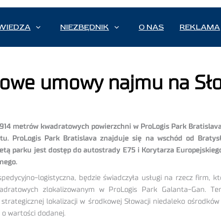
WIEDZA
NIEZBĘDNIK
O NAS
REKLAMA
nowe umowy najmu na Sło
.914 metrów kwadratowych powierzchni w ProLogis Park Bratislava
ktu. ProLogis Park Bratislava znajduje się na wschód od Braty
tą parku jest dostęp do autostrady E75 i Korytarza Europejskieg
nego.
 spedycyjno-logistyczna, będzie świadczyła usługi na rzecz firm, 
dratowych zlokalizowanym w ProLogis Park Galanta-Gan. Ten
j strategicznej lokalizacji w środkowej Słowacji niedaleko ośrodkó
 o wartości dodanej.