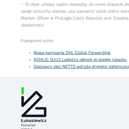
– Te dwie umowy najmu dowodzą, że rynek słowacki jest 
swoje łańcuchy dostaw, aby zapewnić sobie dobry start,
Market Officer w ProLogis Czech Republic and Slovakia
działalności.
Powiązane wpisy:
Nowa kampania DHL Global Forwarding
ROHLIG SUUS Logistics ogłosił strategię rozwoju
Dostawcy sieci NETTO wdrożą etykietę logistyczn