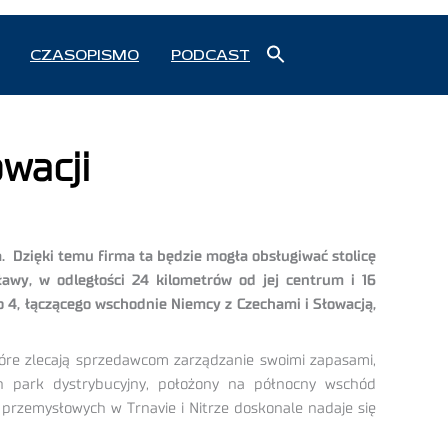
Search
CZASOPISMO
PODCAST
for:
Search Button
wacji
. Dzięki temu firma ta będzie mogła obsługiwać stolicę
sławy, w odległości 24 kilometrów od jej centrum i 16
o 4, łączącego wschodnie Niemcy z Czechami i Słowacją,
które zlecają sprzedawcom zarządzanie swoimi zapasami,
 park dystrybucyjny, położony na północny wschód
w przemysłowych w Trnavie i Nitrze doskonale nadaje się