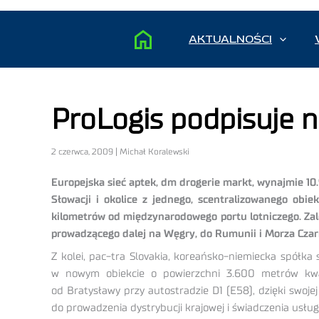
AKTUALNOŚCI
ProLogis podpisuje 
2 czerwca, 2009 | Michał Koralewski
Europejska sieć aptek, dm drogerie markt, wynajmie 10
Słowacji i okolice z jednego, scentralizowanego obie
kilometrów od międzynarodowego portu lotniczego. Zale
prowadzącego dalej na Węgry, do Rumunii i Morza Czar
Z kolei, pac-tra Slovakia, koreańsko-niemiecka spółka
w nowym obiekcie o powierzchni 3.600 metrów kwa
od Bratysławy przy autostradzie D1 (E58), dzięki swoje
do prowadzenia dystrybucji krajowej i świadczenia usług