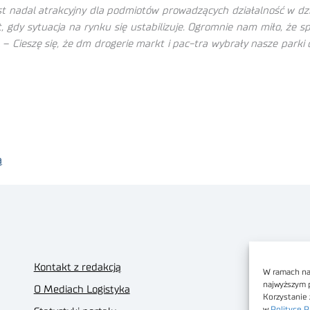
nadal atrakcyjny dla podmiotów prowadzących działalność w dziedz
 gdy sytuacja na rynku się ustabilizuje. Ogromnie nam miło, że s
. –
Cieszę się, że dm drogerie markt i pac-tra wybrały nasze parki 
ą
Kontakt z redakcją
W ramach nas
najwyższym 
O Mediach Logistyka
Korzystanie 
w
Polityce P