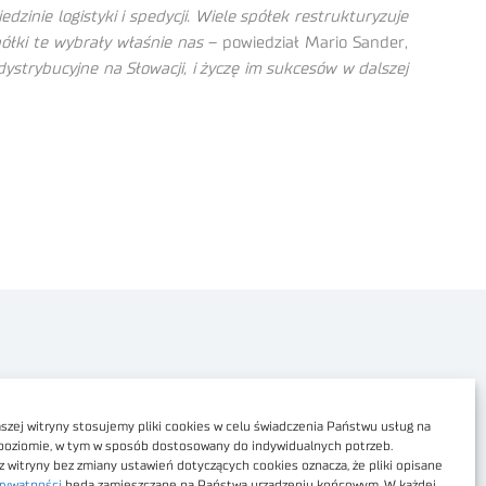
inie logistyki i spedycji. Wiele spółek restrukturyzuje
półki te wybrały właśnie nas
– powiedział Mario Sander,
dystrybucyjne na Słowacji, i życzę im sukcesów w dalszej
Polityka prywatności
Dostępność cyfrowa
zej witryny stosujemy pliki cookies w celu świadczenia Państwu usług na
poziomie, w tym w sposób dostosowany do indywidualnych potrzeb.
Regulamin Portalu
z witryny bez zmiany ustawień dotyczących cookies oznacza, że pliki opisane
rywatności
będą zamieszczane na Państwa urządzeniu końcowym. W każdej