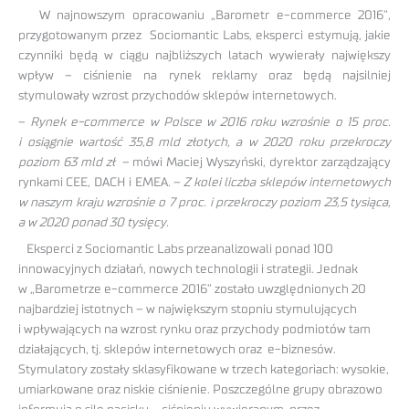
W najnowszym opracowaniu „Barometr e-commerce 2016”,
przygotowanym przez Sociomantic Labs, eksperci estymują, jakie
czynniki będą w ciągu najbliższych latach wywierały największy
wpływ – ciśnienie na rynek reklamy oraz będą najsilniej
stymulowały wzrost przychodów sklepów internetowych.
–
Rynek e-commerce w Polsce w 2016 roku wzrośnie o 15 proc.
i osiągnie wartość 35,8 mld złotych, a w 2020 roku przekroczy
poziom 63 mld zł
– mówi Maciej Wyszyński, dyrektor zarządzający
rynkami CEE, DACH i EMEA. –
Z kolei liczba sklepów internetowych
w naszym kraju wzrośnie o 7 proc. i przekroczy poziom 23,5 tysiąca,
a w 2020 ponad 30 tysięcy.
Eksperci z Sociomantic Labs przeanalizowali ponad 100
innowacyjnych działań, nowych technologii i strategii. Jednak
w „Barometrze e-commerce 2016” zostało uwzględnionych 20
najbardziej istotnych – w największym stopniu stymulujących
i wpływających na wzrost rynku oraz przychody podmiotów tam
działających, tj. sklepów internetowych oraz e-biznesów.
Stymulatory zostały sklasyfikowane w trzech kategoriach: wysokie,
umiarkowane oraz niskie ciśnienie. Poszczególne grupy obrazowo