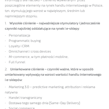
informują o sile nacisku – ciśnieniu wywieranym przez
poszczególne elementy na rynek handlu internetowego w Polsce,
tzn. stymulują jego wzrost w największym, średnim lub
najmniejszym stopniu.
1.
Wysokie ciśnienie – najważniejsze stymulatory i jednocześnie
czynniki najsilniej oddziałujące na rynek i e-sklepy
:
• Personalizacja
• Programmatic buying
• Loyalty i CRM
• Omnichannel i cross devices
• M-commerce, w tym płatności mobilne,
• Full funnel
2.
Umiarkowane ciśnienie – czynniki ważne, które w sposób
umiarkowany wpływają na wzrost wartości handlu internetowego
i e-sklepów
:
• Marketing 3.0 – predictive marketing, attribution i reklama
natywna
• Handel transgraniczny
• Dostawa tego samego dnia (Same-Day Delivery)
• Social commerce