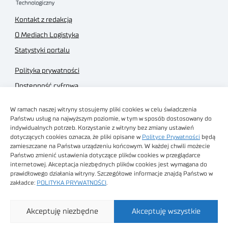
Kontakt z redakcją
O Mediach Logistyka
Statystyki portalu
Polityka prywatności
Dostępność cyfrowa
Regulamin Portalu
W ramach naszej witryny stosujemy pliki cookies w celu świadczenia
Regulamin sklepu
Państwu usług na najwyższym poziomie, w tym w sposób dostosowany do
indywidualnych potrzeb. Korzystanie z witryny bez zmiany ustawień
dotyczących cookies oznacza, że pliki opisane w
Polityce Prywatności
będą
zamieszczane na Państwa urządzeniu końcowym. W każdej chwili możecie
Państwo zmienić ustawienia dotyczące plików cookies w przeglądarce
internetowej. Akceptacja niezbędnych plików cookies jest wymagana do
Obrazy stockowe
prawidłowego działania witryny. Szczegółowe informacje znajdą Państwo w
autorstwa
zakładce:
POLITYKA PRYWATNOŚCI
.
Sieć Badawcza Łukasiewicz - Poznański Instytut
Akceptuję niezbędne
Akceptuję wszystkie
Technologiczny