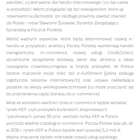
wiedzieć, co jest ważne dla handlu internetowego i co nas czeka
w przyszłości. Warto przyglądać się też rozwiązaniom, które są
nowinkami na Zachodzie, bo niedługo powinny zawitać również
do Polski
– mówi Sławomir Żurawski, Dyrektor Zarządzający
Sprzedażą w Poczcie Polskiej.
Wśród ważnych aspektów, które będą determinować rozwój e-
handlu w przyszłości, analitycy Poczty Polskiej wymieniają handel
transgraniczny, m-commerce, rozwój usługi
Click&Collect
,
dynamiczne zarządzanie dostawą,
same day delivery
, a także
rozwiązania crowdsourcingowe w branży przesyłek. W Polsce
istotne znaczenie może mieć też
e-fulfillment
(pełna obsługa
logistyczna sklepów internetowych) oraz ustawa nakładająca
podatek na sklepy wielkopowierzchniowe (co może przyczynić się
do przeniesienia części biznesu do e-commerce).
Wraz ze wzrostem wartości rynku e-commerce będzie wzrastać
rynek KEP, czyli przesyłek kurierskich, ekspresowych
i paczkowych, ponad 30 proc. wartości rynku KEP w Polsce
pochodzi właśnie z obsługi e-commerce. Poczta Polska szacuje, że
w 2016 r. rynek KEP w Polsce będzie wart powyżej 5,2 mld zł.
Ważne znaczenie będzie miał także rozwój usług szybkiego