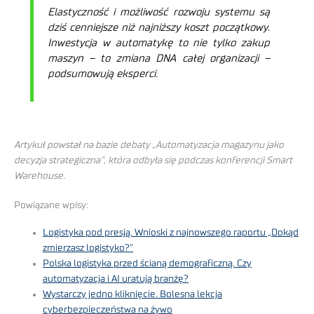
Elastyczność i możliwość rozwoju systemu są
dziś cenniejsze niż najniższy koszt początkowy.
Inwestycja w automatykę to nie tylko zakup
maszyn – to zmiana DNA całej organizacji –
podsumowują eksperci.
Artykuł powstał na bazie debaty „Automatyzacja magazynu jako
decyzja strategiczna”, która odbyła się podczas konferencji Smart
Warehouse.
Powiązane wpisy:
Logistyka pod presją. Wnioski z najnowszego raportu „Dokąd
zmierzasz logistyko?”
Polska logistyka przed ścianą demograficzną. Czy
automatyzacja i AI uratują branżę?
Wystarczy jedno kliknięcie. Bolesna lekcja
cyberbezpieczeństwa na żywo