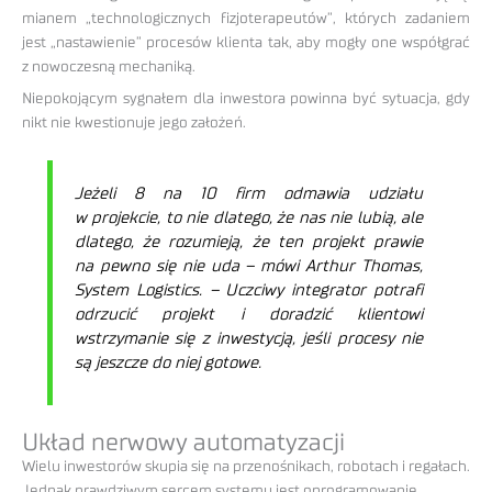
mianem „technologicznych fizjoterapeutów”, których zadaniem
jest „nastawienie” procesów klienta tak, aby mogły one współgrać
z nowoczesną mechaniką.
Niepokojącym sygnałem dla inwestora powinna być sytuacja, gdy
nikt nie kwestionuje jego założeń.
Jeżeli 8 na 10 firm odmawia udziału
w projekcie, to nie dlatego, że nas nie lubią, ale
dlatego, że rozumieją, że ten projekt prawie
na pewno się nie uda – mówi Arthur Thomas,
System Logistics. – Uczciwy integrator potrafi
odrzucić projekt i doradzić klientowi
wstrzymanie się z inwestycją, jeśli procesy nie
są jeszcze do niej gotowe.
Układ nerwowy automatyzacji
Wielu inwestorów skupia się na przenośnikach, robotach i regałach.
Jednak prawdziwym sercem systemu jest oprogramowanie.