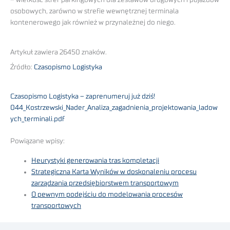
– wielkość stref parkingowych dla zestawów drogowych i pojazdów
osobowych, zarówno w strefie wewnętrznej terminala
kontenerowego jak również w przynależnej do niego.
Artykuł zawiera 26450 znaków.
Źródło:
Czasopismo Logistyka
Czasopismo Logistyka – zaprenumeruj już dziś!
044_Kostrzewski_Nader_Analiza_zagadnienia_projektowania_ladow
ych_terminali.pdf
Powiązane wpisy:
Heurystyki generowania tras kompletacji
Strategiczna Karta Wyników w doskonaleniu procesu
zarządzania przedsiębiorstwem transportowym
O pewnym podejściu do modelowania procesów
transportowych