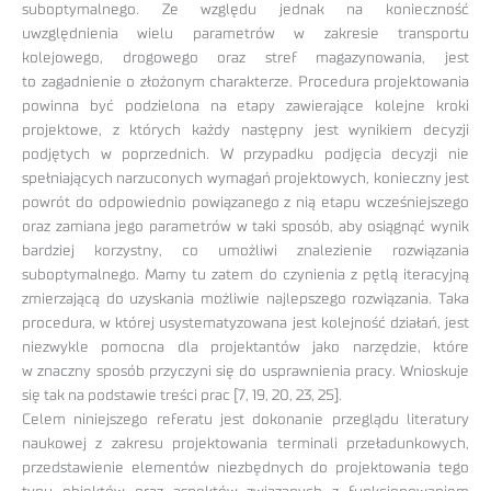
suboptymalnego. Ze względu jednak na konieczność
uwzględnienia wielu parametrów w zakresie transportu
kolejowego, drogowego oraz stref magazynowania, jest
to zagadnienie o złożonym charakterze. Procedura projektowania
powinna być podzielona na etapy zawierające kolejne kroki
projektowe, z których każdy następny jest wynikiem decyzji
podjętych w poprzednich. W przypadku podjęcia decyzji nie
spełniających narzuconych wymagań projektowych, konieczny jest
powrót do odpowiednio powiązanego z nią etapu wcześniejszego
oraz zamiana jego parametrów w taki sposób, aby osiągnąć wynik
bardziej korzystny, co umożliwi znalezienie rozwiązania
suboptymalnego. Mamy tu zatem do czynienia z pętlą iteracyjną
zmierzającą do uzyskania możliwie najlepszego rozwiązania. Taka
procedura, w której usystematyzowana jest kolejność działań, jest
niezwykle pomocna dla projektantów jako narzędzie, które
w znaczny sposób przyczyni się do usprawnienia pracy. Wnioskuje
się tak na podstawie treści prac [7, 19, 20, 23, 25].
Celem niniejszego referatu jest dokonanie przeglądu literatury
naukowej z zakresu projektowania terminali przeładunkowych,
przedstawienie elementów niezbędnych do projektowania tego