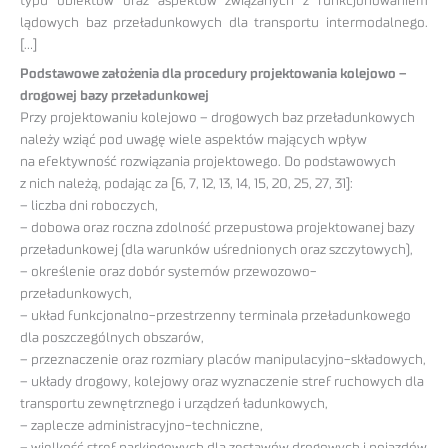
typu obiektów oraz aspektów związanych z funkcjonowaniem
lądowych baz przeładunkowych dla transportu intermodalnego.
[…]
Podstawowe założenia dla procedury projektowania kolejowo –
drogowej bazy przeładunkowej
Przy projektowaniu kolejowo – drogowych baz przeładunkowych
należy wziąć pod uwagę wiele aspektów mających wpływ
na efektywność rozwiązania projektowego. Do podstawowych
z nich należą, podając za [6, 7, 12, 13, 14, 15, 20, 25, 27, 31]:
– liczba dni roboczych,
– dobowa oraz roczna zdolność przepustowa projektowanej bazy
przeładunkowej (dla warunków uśrednionych oraz szczytowych),
– określenie oraz dobór systemów przewozowo-
przeładunkowych,
– układ funkcjonalno-przestrzenny terminala przeładunkowego
dla poszczególnych obszarów,
– przeznaczenie oraz rozmiary placów manipulacyjno-składowych,
– układy drogowy, kolejowy oraz wyznaczenie stref ruchowych dla
transportu zewnętrznego i urządzeń ładunkowych,
– zaplecze administracyjno-techniczne,