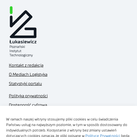
Kontakt z redakcją
O Mediach Logistyka
Statystyki portalu
Polityka prywatności
Dostępność cyfrowa
Regulamin Portalu
W ramach naszej witryny stosujemy pliki cookies w celu świadczenia
Regulamin sklepu
Państwu usług na najwyższym poziomie, w tym w sposób dostosowany do
indywidualnych potrzeb. Korzystanie z witryny bez zmiany ustawień
dotyczących cookies oznacza, że pliki opisane w
Polityce Prywatności
będą