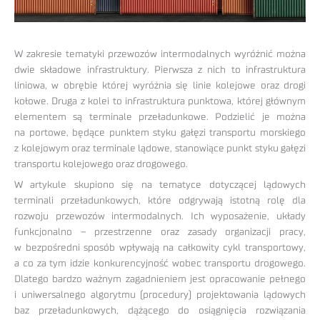
W zakresie tematyki przewozów intermodalnych wyróżnić można
dwie składowe infrastruktury. Pierwsza z nich to infrastruktura
liniowa, w obrębie której wyróżnia się linie kolejowe oraz drogi
kołowe. Druga z kolei to infrastruktura punktowa, której głównym
elementem są terminale przeładunkowe. Podzielić je można
na portowe, będące punktem styku gałęzi transportu morskiego
z kolejowym oraz terminale lądowe, stanowiące punkt styku gałęzi
transportu kolejowego oraz drogowego.
W artykule skupiono się na tematyce dotyczącej lądowych
terminali przeładunkowych, które odgrywają istotną rolę dla
rozwoju przewozów intermodalnych. Ich wyposażenie, układy
funkcjonalno – przestrzenne oraz zasady organizacji pracy,
w bezpośredni sposób wpływają na całkowity cykl transportowy,
a co za tym idzie konkurencyjność wobec transportu drogowego.
Dlatego bardzo ważnym zagadnieniem jest opracowanie pełnego
i uniwersalnego algorytmu (procedury) projektowania lądowych
baz przeładunkowych, dążącego do osiągnięcia rozwiązania