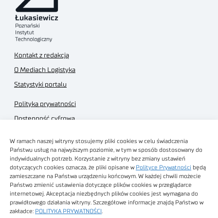
Kontakt z redakcją
O Mediach Logistyka
Statystyki portalu
Polityka prywatności
Dostępność cyfrowa
Regulamin Portalu
W ramach naszej witryny stosujemy pliki cookies w celu świadczenia
Regulamin sklepu
Państwu usług na najwyższym poziomie, w tym w sposób dostosowany do
indywidualnych potrzeb. Korzystanie z witryny bez zmiany ustawień
dotyczących cookies oznacza, że pliki opisane w
Polityce Prywatności
będą
zamieszczane na Państwa urządzeniu końcowym. W każdej chwili możecie
Państwo zmienić ustawienia dotyczące plików cookies w przeglądarce
internetowej. Akceptacja niezbędnych plików cookies jest wymagana do
Obrazy stockowe
prawidłowego działania witryny. Szczegółowe informacje znajdą Państwo w
autorstwa
zakładce:
POLITYKA PRYWATNOŚCI
.