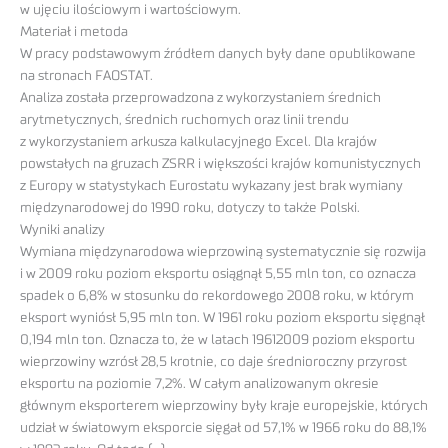
w ujęciu ilościowym i wartościowym.
Materiał i metoda
W pracy podstawowym źródłem danych były dane opublikowane
na stronach FAOSTAT.
Analiza została przeprowadzona z wykorzystaniem średnich
arytmetycznych, średnich ruchomych oraz linii trendu
z wykorzystaniem arkusza kalkulacyjnego Excel. Dla krajów
powstałych na gruzach ZSRR i większości krajów komunistycznych
z Europy w statystykach Eurostatu wykazany jest brak wymiany
międzynarodowej do 1990 roku, dotyczy to także Polski.
Wyniki analizy
Wymiana międzynarodowa wieprzowiną systematycznie się rozwija
i w 2009 roku poziom eksportu osiągnął 5,55 mln ton, co oznacza
spadek o 6,8% w stosunku do rekordowego 2008 roku, w którym
eksport wyniósł 5,95 mln ton. W 1961 roku poziom eksportu sięgnął
0,194 mln ton. Oznacza to, że w latach 19612009 poziom eksportu
wieprzowiny wzrósł 28,5 krotnie, co daje średnioroczny przyrost
eksportu na poziomie 7,2%. W całym analizowanym okresie
głównym eksporterem wieprzowiny były kraje europejskie, których
udział w światowym eksporcie sięgał od 57,1% w 1966 roku do 88,1%