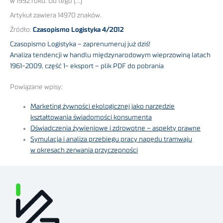
w 1992 roku. Od tego (…)
Artykuł zawiera 14970 znaków.
Źródło:
Czasopismo Logistyka 4/2012
Czasopismo Logistyka – zaprenumeruj już dziś!
Analiza tendencji w handlu międzynarodowym wieprzowiną latach
1961-2009, część 1- eksport – plik PDF do pobrania
Powiązane wpisy:
Marketing żywności ekologicznej jako narzędzie
kształtowania świadomości konsumenta
Oświadczenia żywieniowe i zdrowotne – aspekty prawne
Symulacja i analiza przebiegu pracy napędu tramwaju
w okresach zerwania przyczepności