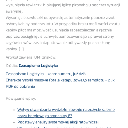
wysunięcia zawleczki blokującej iglicę pironaboju podczas sytuacji
awaryjnej.
Wysunięcie zawleczki odbywa się automatycznie poprzez zrzut
osłony kabiny podczas lotu. W przypadku braku możliwości zrzutu
kabiny pilot ma mozliwość usunięcia zabaezpieczenia ręcznie
poprzez pociągnięcie uchwytu zamocowanego z prawej strony
zagłówka, wówczas katapultowanie odbywa się przez osłonę
kabiny. (…)
Artykuł zawiera 10141 znaków.
Źródło:
Czasopismo Logistyka
Czasopismo Logistyka – zaprenumeruj już dziś!
Charakterystyki masowe fotela katapultowego samolotu – plik
PDF do pobrania
Powiązane wpisy:
Wpływ utwardzania wydzieleniowego na zużycie ścierne
brązu berylowego ampcoloy 83
Podstawy analizy systemowej akcji ratowniczej