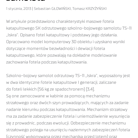
1 stycznia, 2013 | Sebastian GŁOWIŃSKI, Tomasz KRZYŻYŃSKI
W artykule przedstawiono charakterystyki masowe fotela
katapultowego SK odrzutowego szkolno-bojowego samolotu TS-11
„Iskra”. Opisano fotel katapultowy i podstawy jego działania.
Opracowano model komputerowy 3D obiektu i uzyskano wyniki
dotyczące momentów bezwładności i dewiacji fotela
katapultowego, które pozwalają na dokładne modelowanie
zachowania fotela podczas katapultowania.
Szkolno-bojowy samolot odrzutowy TS-11 „Iskra”, wyposażony jest
w dwa identyczne fotele katapultowe I generacji, zaliczane
do foteli lekkich (56 kg ze spadochronem) [3,4].
Są one zamocowane w kabinie za pomocą mechanizmu
strzałowego oraz dwóch szyn prowadzących, mających za zadanie
nadanie kierunku podczas katapultowania. Mechanizm strzałowy
ma za zadanie zabezpieczenie fotela i uniemożliwienie wysunięcia
się z prowadnic, podczas ewolucji. Odbezpieczenie mechanizmu
strzałowego polega na usunięciu naziemnych zabezpieczeń fotela
(czynność wykonywana przez mechanika przed lotem) oraz