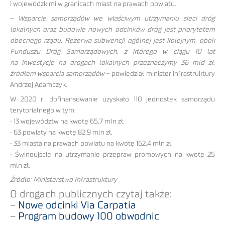
i wojewódzkimi w granicach miast na prawach powiatu.
–
Wsparcie samorządów we właściwym utrzymaniu sieci dróg
lokalnych oraz budowie nowych odcinków dróg jest priorytetem
obecnego rządu. Rezerwa subwencji ogólnej jest kolejnym, obok
Funduszu Dróg Samorządowych, z którego w ciągu 10 lat
na inwestycje na drogach lokalnych przeznaczymy 36 mld zł,
źródłem wsparcia samorządów
– powiedział minister infrastruktury
Andrzej Adamczyk.
W 2020 r. dofinansowanie uzyskało 110 jednostek samorządu
terytorialnego w tym:
• 13 województw na kwotę 65,7 mln zł,
• 63 powiaty na kwotę 82,9 mln zł,
• 33 miasta na prawach powiatu na kwotę 162,4 mln zł,
• Świnoujście na utrzymanie przepraw promowych na kwotę 25
mln zł.
Źródło: Ministerstwo Infrastruktury
O drogach publicznych czytaj także:
–
Nowe odcinki Via Carpatia
–
Program budowy 100 obwodnic