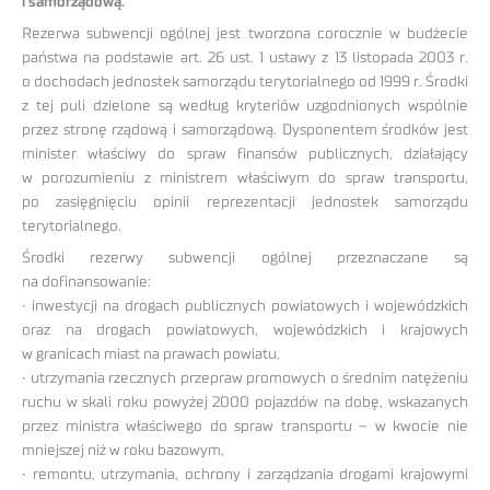
i samorządową.
Rezerwa subwencji ogólnej jest tworzona corocznie w budżecie
państwa na podstawie art. 26 ust. 1 ustawy z 13 listopada 2003 r.
o dochodach jednostek samorządu terytorialnego od 1999 r. Środki
z tej puli dzielone są według kryteriów uzgodnionych wspólnie
przez stronę rządową i samorządową. Dysponentem środków jest
minister właściwy do spraw finansów publicznych, działający
w porozumieniu z ministrem właściwym do spraw transportu,
po zasięgnięciu opinii reprezentacji jednostek samorządu
terytorialnego.
Środki rezerwy subwencji ogólnej przeznaczane są
na dofinansowanie:
• inwestycji na drogach publicznych powiatowych i wojewódzkich
oraz na drogach powiatowych, wojewódzkich i krajowych
w granicach miast na prawach powiatu,
• utrzymania rzecznych przepraw promowych o średnim natężeniu
ruchu w skali roku powyżej 2000 pojazdów na dobę, wskazanych
przez ministra właściwego do spraw transportu – w kwocie nie
mniejszej niż w roku bazowym,
• remontu, utrzymania, ochrony i zarządzania drogami krajowymi