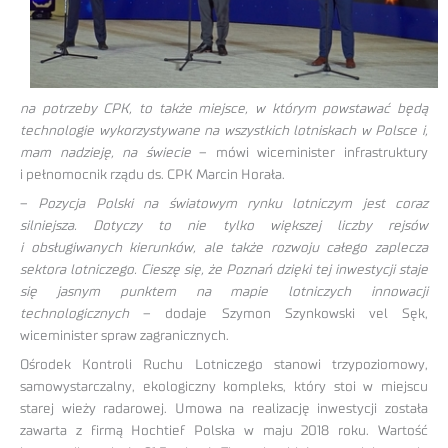
na potrzeby CPK, to także miejsce, w którym powstawać będą
technologie wykorzystywane na wszystkich lotniskach w Polsce i,
mam nadzieję, na świecie
– mówi wiceminister infrastruktury
i pełnomocnik rządu ds. CPK Marcin Horała.
–
Pozycja Polski na światowym rynku lotniczym jest coraz
silniejsza. Dotyczy to nie tylko większej liczby rejsów
i obsługiwanych kierunków, ale także rozwoju całego zaplecza
sektora lotniczego. Cieszę się, że Poznań dzięki tej inwestycji staje
się jasnym punktem na mapie lotniczych innowacji
technologicznych
– dodaje Szymon Szynkowski vel Sęk,
wiceminister spraw zagranicznych.
Ośrodek Kontroli Ruchu Lotniczego stanowi trzypoziomowy,
samowystarczalny, ekologiczny kompleks, który stoi w miejscu
starej wieży radarowej. Umowa na realizację inwestycji została
zawarta z firmą Hochtief Polska w maju 2018 roku. Wartość