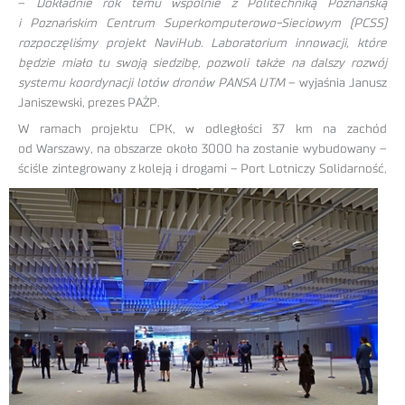
–
Dokładnie rok temu wspólnie z Politechniką Poznańską
i Poznańskim Centrum Superkomputerowo-Sieciowym (PCSS)
rozpoczęliśmy projekt NaviHub. Laboratorium innowacji, które
będzie miało tu swoją siedzibę, pozwoli także na dalszy rozwój
systemu koordynacji lotów dronów PANSA UTM
– wyjaśnia Janusz
Janiszewski, prezes PAŻP.
W ramach projektu CPK, w odległości 37 km na zachód
od Warszawy, na obszarze około 3000 ha zostanie wybudowany –
ściśle zintegrowany z koleją i drogami – Port Lotniczy
Solidarność,