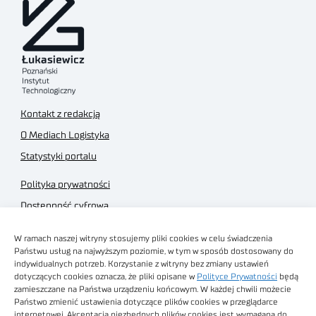
Kontakt z redakcją
O Mediach Logistyka
Statystyki portalu
Polityka prywatności
Dostępność cyfrowa
Regulamin Portalu
W ramach naszej witryny stosujemy pliki cookies w celu świadczenia
Regulamin sklepu
Państwu usług na najwyższym poziomie, w tym w sposób dostosowany do
indywidualnych potrzeb. Korzystanie z witryny bez zmiany ustawień
dotyczących cookies oznacza, że pliki opisane w
Polityce Prywatności
będą
zamieszczane na Państwa urządzeniu końcowym. W każdej chwili możecie
Państwo zmienić ustawienia dotyczące plików cookies w przeglądarce
internetowej. Akceptacja niezbędnych plików cookies jest wymagana do