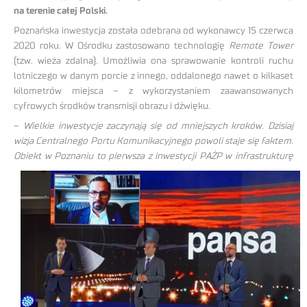
na terenie całej Polski.
Poznańska inwestycja została odebrana od wykonawcy 15 czerwca
2020 roku. W Ośrodku zastosowano technologię
Remote Tower
(tzw. wieża zdalna). Umożliwia ona sprawowanie kontroli ruchu
lotniczego w danym porcie z innego, oddalonego nawet o kilkaset
kilometrów miejsca – z wykorzystaniem zaawansowanych
cyfrowych środków transmisji obrazu i dźwięku.
–
Wielkie inwestycje zaczynają się od mniejszych kroków. Dzisiaj
wizja Centralnego Portu Komunikacyjnego powoli staje się faktem.
Obiekt w Poznaniu to pierwsza z inwestycji PAŻP
w infrastrukturę