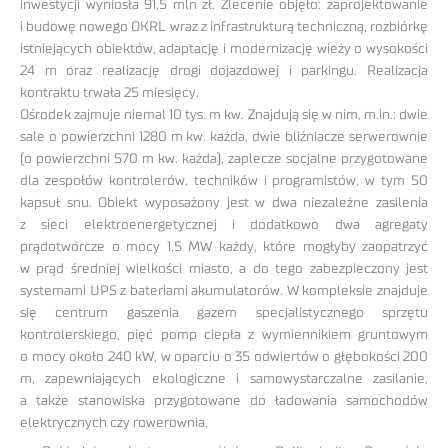
inwestycji wyniosła 91,5 mln zł. Zlecenie objęło: zaprojektowanie
i budowę nowego OKRL wraz z infrastrukturą techniczną, rozbiórkę
istniejących obiektów, adaptację i modernizację wieży o wysokości
24 m oraz realizację drogi dojazdowej i parkingu. Realizacja
kontraktu trwała 25 miesięcy.
Ośrodek zajmuje niemal 10 tys. m kw. Znajdują się w nim, m.in.: dwie
sale o powierzchni 1280 m kw. każda, dwie bliźniacze serwerownie
(o powierzchni 570 m kw. każda), zaplecze socjalne przygotowane
dla zespołów kontrolerów, techników i programistów, w tym 50
kapsuł snu. Obiekt wyposażony jest w dwa niezależne zasilenia
z sieci elektroenergetycznej i dodatkowo dwa agregaty
prądotwórcze o mocy 1,5 MW każdy, które mogłyby zaopatrzyć
w prąd średniej wielkości miasto, a do tego zabezpieczony jest
systemami UPS z bateriami akumulatorów. W kompleksie znajduje
się centrum gaszenia gazem specjalistycznego sprzętu
kontrolerskiego, pięć pomp ciepła z wymiennikiem gruntowym
o mocy około 240 kW, w oparciu o 35 odwiertów o głębokości 200
m, zapewniających ekologiczne i samowystarczalne zasilanie,
a także stanowiska przygotowane do ładowania samochodów
elektrycznych czy rowerownia.