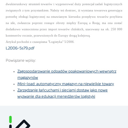
dwukierunkowy strumień towarów i wygenerować duży potencjał zadań logistycznych
związanych z tym przystankiem. Należy też dostrzec, iż wymiana towarowa generująca
potrzebę obsługi logistycznej na omawianym kierunku przepływu towarów przybiera
na sile, zwłaszcza poprzez rosnące obroty między Europą a Rosją; ma ona zostać
dodatkowo wzmocniona przez import towarów chińskich, szacowany na ok. 250 000
kontenerów rocznie, przewożonych do Europy drogą
kolejową.
Artykuł pochodzi z czasopisma "Logistyka" 5/2006.
L2006-5s79.pdf
Powiązane wpisy:
Zagospodarowanie odpadów opakowaniowych wewnątrz
magazynów
Mini-load: automatyczny magazyn na niewielkie towary
Zarządzanie łańcuchami i sieciami dostaw jako nowe
wyzwanie dla edukacji menedżerów logistyki