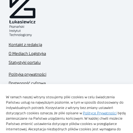
Kontakt z redakcją
O Mediach Logistyka
Statystyki portalu
Polityka prywatności
Dostępność cyfrowa
Regulamin Portalu
W ramach naszej witryny stosujemy pliki cookies w celu świadczenia
Regulamin sklepu
Państwu usług na najwyższym poziomie, w tym w sposób dostosowany do
indywidualnych potrzeb. Korzystanie z witryny bez zmiany ustawień
dotyczących cookies oznacza, że pliki opisane w
Polityce Prywatności
będą
zamieszczane na Państwa urządzeniu końcowym. W każdej chwili możecie
Państwo zmienić ustawienia dotyczące plików cookies w przeglądarce
internetowej. Akceptacja niezbędnych plików cookies jest wymagana do
Obrazy stockowe