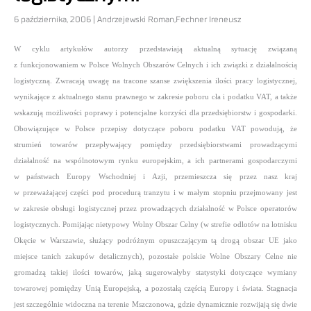
6 października, 2006 | Andrzejewski Roman,Fechner Ireneusz
W cyklu artykułów autorzy przedstawiają aktualną sytuację związaną
z funkcjonowaniem w Polsce Wolnych Obszarów Celnych i ich związki z działalnością
logistyczną. Zwracają uwagę na tracone szanse zwiększenia ilości pracy logistycznej,
wynikające z aktualnego stanu prawnego w zakresie poboru cła i podatku VAT, a także
wskazują możliwości poprawy i potencjalne korzyści dla przedsiębiorstw
i gospodarki.
Obowiązujące w Polsce przepisy dotyczące poboru podatku VAT powodują, że
strumień towarów przepływający
pomiędzy przedsiębiorstwami prowadzącymi
działalność na wspólnotowym rynku europejskim, a ich partnerami gospodarczymi
w państwach Europy Wschodniej i Azji, przemieszcza się przez nasz kraj
w przeważającej części pod procedurą tranzytu i w małym stopniu
przejmowany jest
w zakresie obsługi logistycznej przez prowadzących działalność w Polsce operatorów
logistycznych. Pomijając nietypowy
Wolny Obszar Celny (w strefie odlotów na lotnisku
Okęcie w Warszawie, służący podróżnym opuszczającym tą drogą obszar UE jako
miejsce
tanich zakupów detalicznych), pozostałe polskie Wolne Obszary Celne nie
gromadzą takiej ilości towarów, jaką sugerowałyby statystyki dotyczące wymiany
towarowej pomiędzy Unią Europejską, a pozostałą częścią Europy i świata. Stagnacja
jest szczególnie widoczna na terenie Mszczonowa, gdzie dynamicznie rozwijają się dwie