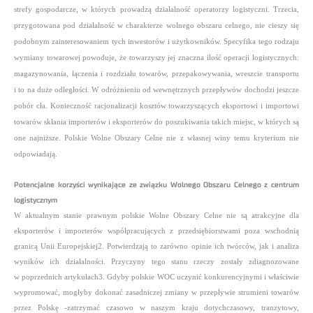
strefy gospodarcze, w których prowadzą działalność operatorzy logistyczni. Trzecia,
przygotowana pod działalność w charakterze wolnego obszaru celnego, nie cieszy się
podobnym zainteresowaniem tych inwestorów i użytkowników. Specyfika tego rodzaju
wymiany towarowej powoduje, że towarzyszy jej znaczna ilość operacji logistycznych:
magazynowania, łączenia i rozdziału towarów, przepakowywania, wreszcie transportu
i to na duże odległości. W odróżnieniu od wewnętrznych przepływów dochodzi jeszcze
pobór cła. Konieczność racjonalizacji kosztów towarzyszących eksportowi i importowi
towarów skłania importerów i eksporterów do poszukiwania takich miejsc, w których są
one najniższe. Polskie Wolne Obszary Celne nie
z własnej winy temu kryterium nie
odpowiadają.
Potencjalne korzyści wynikające ze związku Wolnego Obszaru Celnego z centrum
logistycznym
W aktualnym stanie prawnym polskie Wolne Obszary Celne nie są atrakcyjne dla
eksporterów i importerów współpracujących z przedsiębiorstwami poza wschodnią
granicą Unii Europejskiej2. Potwierdzają to zarówno opinie ich twórców, jak i analiza
wyników ich działalności. Przyczyny tego stanu rzeczy zostały zdiagnozowane
w poprzednich artykułach3. Gdyby polskie WOC uczynić konkurencyjnymi
i właściwie
wypromować, mogłyby dokonać zasadniczej zmiany w przepływie strumieni towarów
przez Polskę -zatrzymać czasowo
w naszym kraju dotychczasowy, tranzytowy,