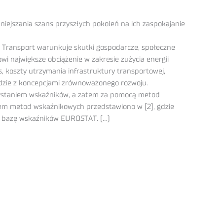
iejszania szans przyszłych pokoleń na ich zaspokajanie
a. Transport warunkuje skutki gospodarcze, społeczne
i największe obciążenie w zakresie zużycia energii
s, koszty utrzymania infrastruktury transportowej,
dzie z koncepcjami zrównoważonego rozwoju.
zystaniem wskaźników, a zatem za pomocą metod
iem metod wskaźnikowych przedstawiono w [2], gdzie
z bazę wskaźników EUROSTAT. (…)