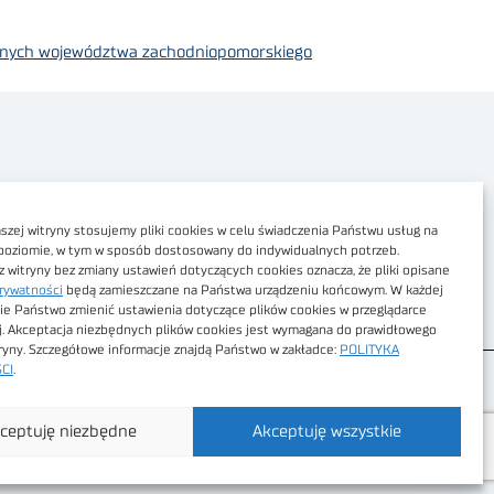
ycznych województwa zachodniopomorskiego
Polityka prywatności
Dostępność cyfrowa
zej witryny stosujemy pliki cookies w celu świadczenia Państwu usług na
poziomie, w tym w sposób dostosowany do indywidualnych potrzeb.
Regulamin Portalu
z witryny bez zmiany ustawień dotyczących cookies oznacza, że pliki opisane
rywatności
będą zamieszczane na Państwa urządzeniu końcowym. W każdej
Regulamin sklepu
ie Państwo zmienić ustawienia dotyczące plików cookies w przeglądarce
j. Akceptacja niezbędnych plików cookies jest wymagana do prawidłowego
tryny. Szczegółowe informacje znajdą Państwo w zakładce:
POLITYKA
CI
.
ceptuję niezbędne
Akceptuję wszystkie