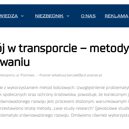
WIEDZA
NIEZBĘDNIK
O NAS
REKLAMA
 w transporcie – metod
owaniu
Transportu ul. Piotrowo , - Poznań arkadiusz.barczak@put.poznan.pl
ie z wykorzystaniem metod ilościowych. Uwzględnienie problemat
 społecznych oraz ochrony środowiska, powoduje, że koniecznym j
ównoważonego rozwoju jest procesem złożonym, warunkowanym int
rzestawiono istotę metody „case study research” (jakościowe stud
lematyki zrównoważonego rozwoju. Omówiono również wykorzystan