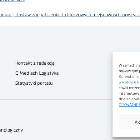
rganizacji dostaw zaopatrzenia do kluczowych miejscowości turyst
Kontakt z redakcją
W ramach nas
najwyższym 
O Mediach Logistyka
Korzystanie 
w
Polityce P
Statystyki portalu
chwili możec
internetowe
działania wi
PRYWATNOŚ
Ak
hnologiczny