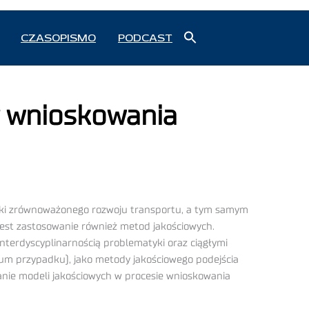
Search
CZASOPISMO
PODCAST
for:
Search Button
y wnioskowania
yki zrównoważonego rozwoju transportu, a tym samym
est zastosowanie również metod jakościowych.
erdyscyplinarnością problematyki oraz ciągłymi
ium przypadku), jako metody jakościowego podejścia
ie modeli jakościowych w procesie wnioskowania