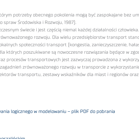
którym potrzeby obecnego pokolenia mogą być zaspokajane bez umn
o spraw Środowiska i Rozwoju, 1987).
czesnym świecie i jest częścią niemal każdej działalności człowiek
równoważonego rozwoju. Dla wielu przedsiębiorstw transport stanow
okalnych społeczności transport (kongestia, zanieczyszczenie, hała
dla których poszukiwane są nowoczesne rozwiązania będące w zgo
az procesów transportowych jest zazwyczaj prowadzona z wykor
e zagadnień zrównoważonego rozwoju w transporcie z wykorzystan
ktorów transportu, zestawy wskaźników dla miast i regionów ora
ania logicznego w modelowaniu – plik PDF do pobrania
koszalińskim