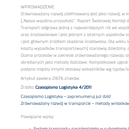
WPROWADZENIE
Zrównoważony rozwój zdefiniowany jest jako rozwój, w 
(„Nasza wspólna przyszłość”, Raport Światowej Komisji d
Transport odgrywa jedną z najważniejszych ról we współ
oraz środowiskowe i jest jednym z istotnych aspektów z
i jest głównym źródłem skażenia środowiska. Dla wielu l
koszty wypadków transportowych) stanowią dziedziny, 
Ocena procesów w zakresie zrównoważonego rozwoju or
określanych jako metody ilościowe. Kompleksowe ujęci
podano między innymi zestawy wskaźników wg typów/se
Artykuł zawiera 21676 znaków.
Źródło:
Czasopismo Logistyka 4/2011
Czasopismo Logistyka – zaprenumeruj już dziś!
Zrównoważony rozwój w transporcie – metody wnioskow
Powiązane wpisy:
System transportu pasażerskiego w subregionie 