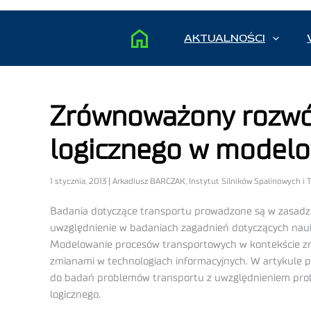
AKTUALNOŚCI
Zrównoważony rozwój
logicznego w model
1 stycznia, 2013 | Arkadiusz BARCZAK, Instytut Silników Spalinowych i 
Badania dotyczące transportu prowadzone są w zasadz
uwzględnienie w badaniach zagadnień dotyczących nauk
Modelowanie procesów transportowych w kontekście zr
zmianami w technologiach informacyjnych. W artykule p
do badań problemów transportu z uwzględnieniem prob
logicznego.