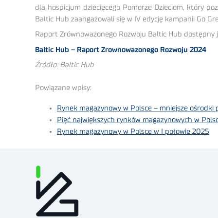
dla hospicjum dziecięcego Pomorze Dzieciom, który p
Baltic Hub zaangażowali się w IV edycję kampanii Go Gree
Raport Zrównoważonego Rozwoju Baltic Hub dostępny je
Baltic Hub – Raport Zrownowazonego Rozwoju 2024
Źródło: Baltic Hub
Powiązane wpisy:
Rynek magazynowy w Polsce – mniejsze ośrodki p
Pięć największych rynków magazynowych w Pols
Rynek magazynowy w Polsce w I połowie 2025