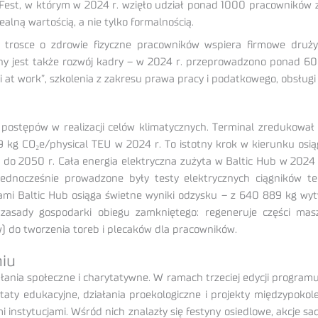
Fest, w którym w 2024 r. wzięło udział ponad 1000 pracowników z
lną wartością, a nie tylko formalnością.
 trosce o zdrowie fizyczne pracowników wspiera firmowe druży
ny jest także rozwój kadry – w 2024 r. przeprowadzono ponad 60
 at work”, szkolenia z zakresu prawa pracy i podatkowego, obsługi 
ostępów w realizacji celów klimatycznych. Terminal zredukował i
9 kg CO₂e/physical TEU w 2024 r. To istotny krok w kierunku osią
j do 2050 r. Cała energia elektryczna zużyta w Baltic Hub w 2024
ednocześnie prowadzone były testy elektrycznych ciągników te
ami Baltic Hub osiąga świetne wyniki odzysku – z 640 889 kg w
że zasady gospodarki obiegu zamkniętego: regeneruje części ma
 do tworzenia toreb i plecaków dla pracowników.
niu
iałania społeczne i charytatywne. W ramach trzeciej edycji progr
ztaty edukacyjne, działania proekologiczne i projekty międzypokol
i instytucjami. Wśród nich znalazły się festyny osiedlowe, akcje 