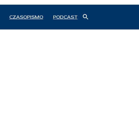
Search
CZASOPISMO
PODCAST
for:
Search Button