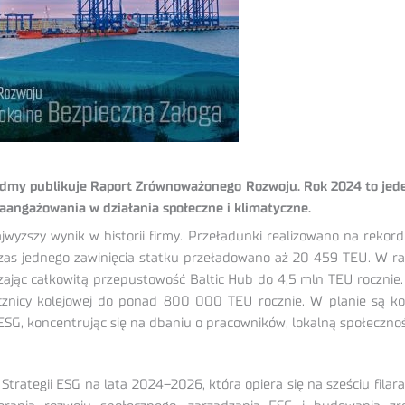
iódmy publikuje Raport Zrównoważonego Rozwoju. Rok 2024 to jeden
zaangażowania w działania społeczne i klimatyczne.
wyższy wynik w historii firmy. Przeładunki realizowano na rekord
czas jednego zawinięcia statku przeładowano aż 20 459 TEU. W 
kszając całkowitą przepustowość Baltic Hub do 4,5 mln TEU roczn
znicy kolejowej do ponad 800 000 TEU rocznie. W planie są ko
 ESG, koncentrując się na dbaniu o pracowników, lokalną społecznoś
rategii ESG na lata 2024–2026, która opiera się na sześciu filara