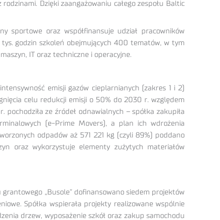
 rodzinami. Dzięki zaangażowaniu całego zespołu Baltic
ny sportowe oraz współfinansuje udział pracowników
 tys. godzin szkoleń obejmujących 400 tematów, w tym
maszyn, IT oraz techniczne i operacyjne.
ntensywność emisji gazów cieplarnianych (zakres 1 i 2)
gnięcia celu redukcji emisji o 50% do 2030 r. względem
 r. pochodziła ze źródeł odnawialnych – spółka zakupiła
rminalowych (e-Prime Movers), a plan ich wdrożenia
ytworzonych odpadów aż 571 221 kg (czyli 89%) poddano
szyn oraz wykorzystuje elementy zużytych materiałów
amu grantowego „Busole” dofinansowano siedem projektów
eniowe. Spółka wspierała projekty realizowane wspólnie
sadzenia drzew, wyposażenie szkół oraz zakup samochodu