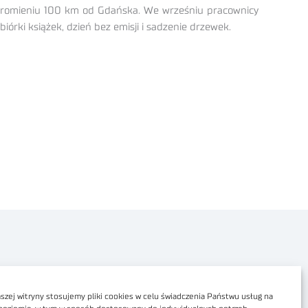
 promieniu 100 km od Gdańska. We wrześniu pracownicy
iórki książek, dzień bez emisji i sadzenie drzewek.
Polityka prywatności
Dostępność cyfrowa
zej witryny stosujemy pliki cookies w celu świadczenia Państwu usług na