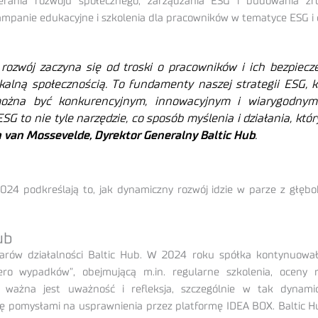
spierania rozwoju społecznego, zarządzania ESG i budowania
ampanie edukacyjne i szkolenia dla pracowników w tematyce ESG i d
rozwój zaczyna się od troski o pracowników i ich bezpiecz
okalną społecznością. To fundamenty naszej strategii ESG, k
żna być konkurencyjnym, innowacyjnym i wiarygodnym 
 to nie tyle narzędzie, co sposób myślenia i działania, któ
 van Mossevelde, Dyrektor Generalny Baltic Hub
.
 podkreślają to, jak dynamiczny rozwój idzie w parze z głębo
ub
larów działalności Baltic Hub. W 2024 roku spółka kontynuowa
ero wypadków”, obejmującą m.in. regularne szkolenia, oceny
 ważna jest uważność i refleksja, szczególnie w tak dynami
 się pomysłami na usprawnienia przez platformę IDEA BOX. Baltic