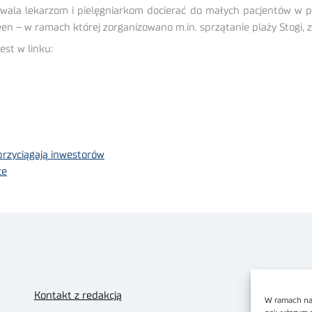
ozwala lekarzom i pielęgniarkom docierać do małych pacjentów w
n – w ramach której zorganizowano m.in. sprzątanie plaży Stogi, zb
st w linku:
rzyciągają inwestorów
ce
Kontakt z redakcją
W ramach nas