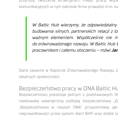
przyrody, tworzenia atrakcyjnych miejsc pracy, w
komunikacyjnych w tym zakresie firma prowadzi m.in. k
W Baltic Hub wierzymy, że odpowiedzialny 
budowania silnych, partnerskich relacji z l
ważnym elementem. Współcześnie nie mo
do zrównoważonego rozwoju. W Baltic Hub ESG
pracownikom i całemu otoczeniu
– mówi
Jan
Dane zawarte w Raporcie Zrównoważonego Rozwoju 2024
lokalnych społeczności.
Bezpieczeństwo pracy w DNA Baltic H
Bezpieczeństwo pozostaje jednym z podstawowych fi
realizowała wewnętrzną politykę bezpieczeństwa „Z
„Bezpieczeństwo w naszym DNA” przypomniała, jak
nieprawidłowości przez system Alert BHP oraz dzielić