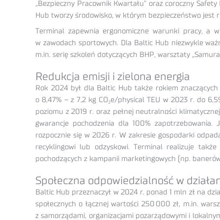
„Bezpieczny Pracownik Kwartału” oraz coroczny Safety 
Hub tworzy środowisko, w którym bezpieczeństwo jest rea
Terminal zapewnia ergonomiczne warunki pracy, a w
w zawodach sportowych. Dla Baltic Hub niezwykle waż
m.in. serię szkoleń dotyczących BHP, warsztaty „Samurai
Redukcja emisji i zielona energia
Rok 2024 był dla Baltic Hub także rokiem znaczących p
o 8,47% – z 7,2 kg CO₂e/physical TEU w 2023 r. do 6,5
poziomu z 2019 r. oraz pełnej neutralności klimatyczne
gwarancje pochodzenia dla 100% zapotrzebowania. J
rozpocznie się w 2026 r. W zakresie gospodarki odpad
recyklingowi lub odzyskowi. Terminal realizuje tak
pochodzących z kampanii marketingowych (np. banerów)
Społeczna odpowiedzialność w działa
Baltic Hub przeznaczył w 2024 r. ponad 1 mln zł na dz
społecznych o łącznej wartości 250 000 zł, m.in. wars
z samorządami, organizacjami pozarządowymi i lokalnym