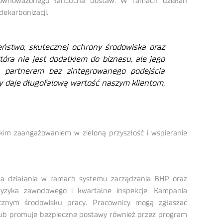
 zrównoważonego łańcucha dostaw. W ramach działań
ekarbonizacji.
eństwo, skutecznej ochrony środowiska oraz
tóra nie jest dodatkiem do biznesu, ale jego
partnerem bez zintegrowanego podejścia
ry daje długofalową wartość naszym klientom,
kim zaangażowaniem w zieloną przyszłość i wspieranie
ła działania w ramach systemu zarządzania BHP oraz
 ryzyka zawodowego i kwartalne inspekcje. Kampania
cznym środowisku pracy. Pracownicy mogą zgłaszać
 Hub promuje bezpieczne postawy również przez program