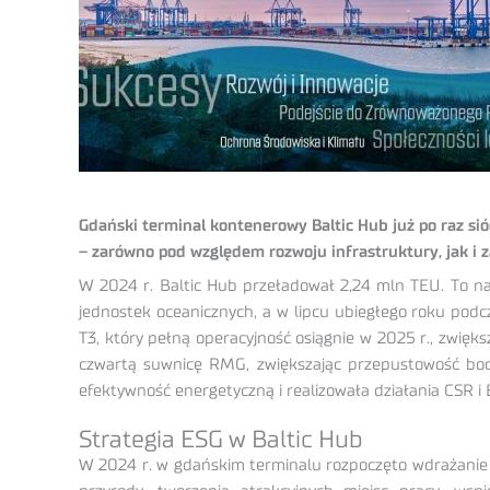
Gdański terminal kontenerowy Baltic Hub już po raz s
– zarówno pod względem rozwoju infrastruktury, jak i 
W 2024 r. Baltic Hub przeładował 2,24 mln TEU. To naj
jednostek oceanicznych, a w lipcu ubiegłego roku pod
T3, który pełną operacyjność osiągnie w 2025 r., zwię
czwartą suwnicę RMG, zwiększając przepustowość boc
efektywność energetyczną i realizowała działania CSR i
Strategia ESG w Baltic Hub
W 2024 r. w gdańskim terminalu rozpoczęto wdrażanie St