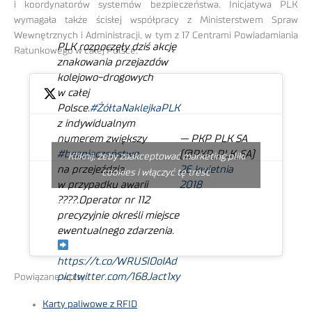
i koordynatorów systemów bezpieczeństwa. Inicjatywa PLK
wymagała także ścisłej współpracy z Ministerstwem Spraw
Wewnętrznych i Administracji, w tym z 17 Centrami Powiadamiania
PLK rozpoczęły dziś akcję
Ratunkowego w całej Polsce.
znakowania przejazdów
kolejowo-drogowych
w całej
Polsce.
#ŻółtaNaklejkaPLK
z indywidualnym
— PKP PLK SA
numerem zwiększy
(@PKP_PLK_SA)
#bezpieczeństwo
Kliknij, żeby zaakceptować marketing pliki
26 kwietnia
na przejeździe
cookies i włączyć tę treść
2018
w przypadku awarii
????.Operator nr 112
precyzyjnie określi miejsce
ewentualnego zdarzenia.
https://t.co/WRUSIOoIAd
pic.twitter.com/168Jact1xy
Powiązane wpisy:
Karty paliwowe z RFID