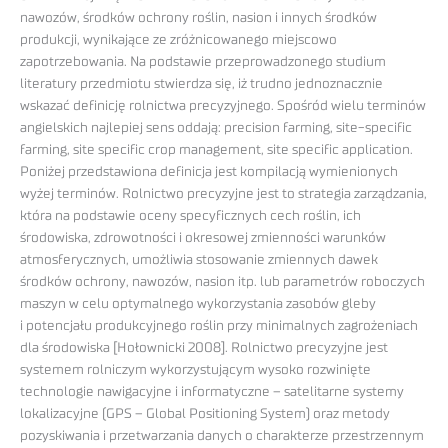
nawozów, środków ochrony roślin, nasion i innych środków
produkcji, wynikające ze zróżnicowanego miejscowo
zapotrzebowania. Na podstawie przeprowadzonego studium
literatury przedmiotu stwierdza się, iż trudno jednoznacznie
wskazać definicję rolnictwa precyzyjnego. Spośród wielu terminów
angielskich najlepiej sens oddają: precision farming, site-specific
farming, site specific crop management, site specific application.
Poniżej przedstawiona definicja jest kompilacją wymienionych
wyżej terminów. Rolnictwo precyzyjne jest to strategia zarządzania,
która na podstawie oceny specyficznych cech roślin, ich
środowiska, zdrowotności i okresowej zmienności warunków
atmosferycznych, umożliwia stosowanie zmiennych dawek
środków ochrony, nawozów, nasion itp. lub parametrów roboczych
maszyn w celu optymalnego wykorzystania zasobów gleby
i potencjału produkcyjnego roślin przy minimalnych zagrożeniach
dla środowiska [Hołownicki 2008]. Rolnictwo precyzyjne jest
systemem rolniczym wykorzystującym wysoko rozwinięte
technologie nawigacyjne i informatyczne – satelitarne systemy
lokalizacyjne (GPS – Global Positioning System) oraz metody
pozyskiwania i przetwarzania danych o charakterze przestrzennym