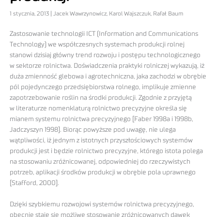
1 stycznia, 2013 | Jacek Wawrzynowicz, Karol Wajszczuk, Rafał Baum
Zastosowanie technologii ICT (Information and Communications
Technology) we współczesnych systemach produkcji rolnej
stanowi dzisiaj główny trend rozwoju i postępu technologicznego
w sektorze rolnictwa. Doświadczenia praktyki rolniczej wykazują, iż
duża zmienność glebowa i agrotechniczna, jaka zachodzi w obrębie
pól pojedynczego przedsiębiorstwa rolnego, implikuje zmienne
zapotrzebowanie roślin na środki produkcji. Zgodnie z przyjętą
w literaturze nomenklaturą rolnictwo precyzyjne określa się
mianem systemu rolnictwa precyzyjnego [Faber 1998a i 1998b,
Jadczyszyn 1998]. Biorąc powyższe pod uwagę, nie ulega
wątpliwości, iż jednym z istotnych przyszłościowych systemów
produkcji jest i będzie rolnictwo precyzyjne, którego istota polega
na stosowaniu zróżnicowanej, odpowiedniej do rzeczywistych
potrzeb, aplikacji środków produkcji w obrębie pola uprawnego
[Stafford, 2000].
Dzięki szybkiemu rozwojowi systemów rolnictwa precyzyjnego,
obecnie staje się możliwe stosowanie zróżnicowanych dawek