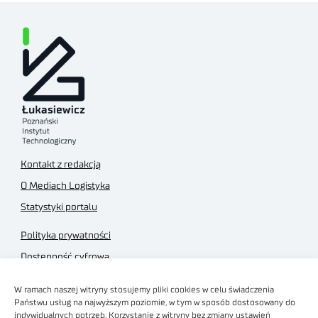
Kontakt z redakcją
O Mediach Logistyka
Statystyki portalu
Polityka prywatności
Dostępność cyfrowa
Regulamin Portalu
W ramach naszej witryny stosujemy pliki cookies w celu świadczenia
Regulamin sklepu
Państwu usług na najwyższym poziomie, w tym w sposób dostosowany do
indywidualnych potrzeb. Korzystanie z witryny bez zmiany ustawień