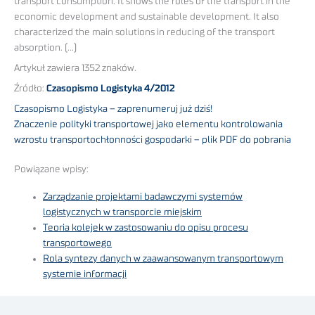
transport consumption. It shows the roles of the transport in the
economic development and sustainable development. It also
characterized the main solutions in reducing of the transport
absorption. (…)
Artykuł zawiera 1352 znaków.
Źródło:
Czasopismo Logistyka 4/2012
Czasopismo Logistyka – zaprenumeruj już dziś!
Znaczenie polityki transportowej jako elementu kontrolowania
wzrostu transportochłonności gospodarki – plik PDF do pobrania
Powiązane wpisy:
Zarządzanie projektami badawczymi systemów
logistycznych w transporcie miejskim
Teoria kolejek w zastosowaniu do opisu procesu
transportowego
Rola syntezy danych w zaawansowanym transportowym
systemie informacji