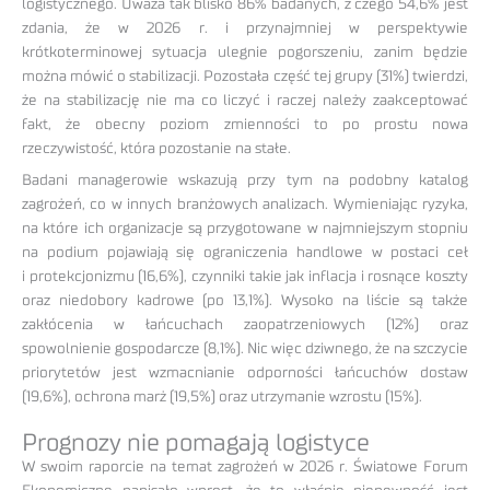
logistycznego. Uważa tak blisko 86% badanych, z czego 54,6% jest
zdania, że w 2026 r. i przynajmniej w perspektywie
krótkoterminowej sytuacja ulegnie pogorszeniu, zanim będzie
można mówić o stabilizacji. Pozostała część tej grupy (31%) twierdzi,
że na stabilizację nie ma co liczyć i raczej należy zaakceptować
fakt, że obecny poziom zmienności to po prostu nowa
rzeczywistość, która pozostanie na stałe.
Badani managerowie wskazują przy tym na podobny katalog
zagrożeń, co w innych branżowych analizach. Wymieniając ryzyka,
na które ich organizacje są przygotowane w najmniejszym stopniu
na podium pojawiają się ograniczenia handlowe w postaci ceł
i protekcjonizmu (16,6%), czynniki takie jak inflacja i rosnące koszty
oraz niedobory kadrowe (po 13,1%). Wysoko na liście są także
zakłócenia w łańcuchach zaopatrzeniowych (12%) oraz
spowolnienie gospodarcze (8,1%). Nic więc dziwnego, że na szczycie
priorytetów jest wzmacnianie odporności łańcuchów dostaw
(19,6%), ochrona marż (19,5%) oraz utrzymanie wzrostu (15%).
Prognozy nie pomagają logistyce
W swoim raporcie na temat zagrożeń w 2026 r. Światowe Forum