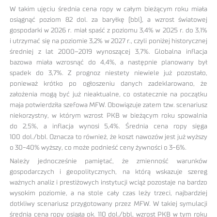
W takim ujęciu średnia cena ropy w całym bieżącym roku miała
osiągnąć poziom 82 dol. za baryłkę (bbl), a wzrost światowej
gospodarki w 2026 r. miał spaść z poziomu 3,4% w 2025 r. do 3,1%
i utrzymać się na poziomie 3,2% w 2027 r., czyli poniżej historycznej
średniej z lat 2000–2019 wynoszącej 3,7%. Globalna inflacja
bazowa miała wzrosnąć do 4,4%, a następnie planowany był
spadek do 3,7%. Z prognoz niestety niewiele już pozostało,
ponieważ krótko po ogłoszeniu danych zadeklarowano, że
założenia mogą być już nieaktualne, co ostatecznie na początku
maja potwierdziła szefowa MFW. Obowiązuje zatem tzw. scenariusz
niekorzystny, w którym wzrost PKB w bieżącym roku spowalnia
do 2,5%, a inflacja wynosi 5,4%. Średnia cena ropy sięga
100 dol./bbl. Oznacza to również, że koszt nawozów jest już wyższy
o 30-40% wyższy, co może podnieść ceny żywności o 3-6%.
Należy jednocześnie pamiętać, że zmienność warunków
gospodarczych i geopolitycznych, na którą wskazuje szereg
ważnych analiz i prestiżowych instytucji wciąż pozostaje na bardzo
wysokim poziomie, a na stole cały czas leży trzeci, najbardziej
dotkliwy scenariusz przygotowany przez MFW. W takiej symulacji
średnia cena ropy osiąga ok. 110 dol./bbl, wzrost PKB w tym roku