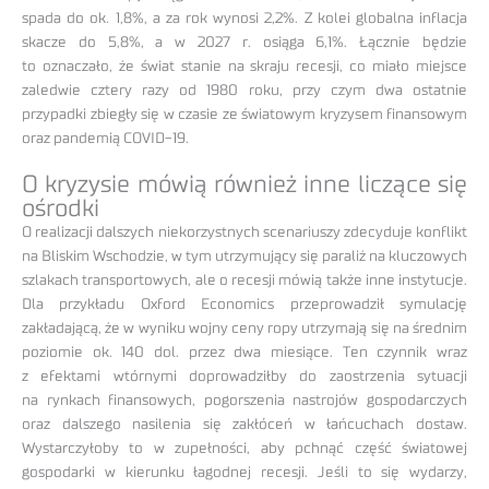
spada do ok. 1,8%, a za rok wynosi 2,2%. Z kolei globalna inflacja
skacze do 5,8%, a w 2027 r. osiąga 6,1%. Łącznie będzie
to oznaczało, że świat stanie na skraju recesji, co miało miejsce
zaledwie cztery razy od 1980 roku, przy czym dwa ostatnie
przypadki zbiegły się w czasie ze światowym kryzysem finansowym
oraz pandemią COVID-19.
O kryzysie mówią również inne liczące się
ośrodki
O realizacji dalszych niekorzystnych scenariuszy zdecyduje konflikt
na Bliskim Wschodzie, w tym utrzymujący się paraliż na kluczowych
szlakach transportowych, ale o recesji mówią także inne instytucje.
Dla przykładu Oxford Economics przeprowadził symulację
zakładającą, że w wyniku wojny ceny ropy utrzymają się na średnim
poziomie ok. 140 dol. przez dwa miesiące. Ten czynnik wraz
z efektami wtórnymi doprowadziłby do zaostrzenia sytuacji
na rynkach finansowych, pogorszenia nastrojów gospodarczych
oraz dalszego nasilenia się zakłóceń w łańcuchach dostaw.
Wystarczyłoby to w zupełności, aby pchnąć część światowej
gospodarki w kierunku łagodnej recesji. Jeśli to się wydarzy,