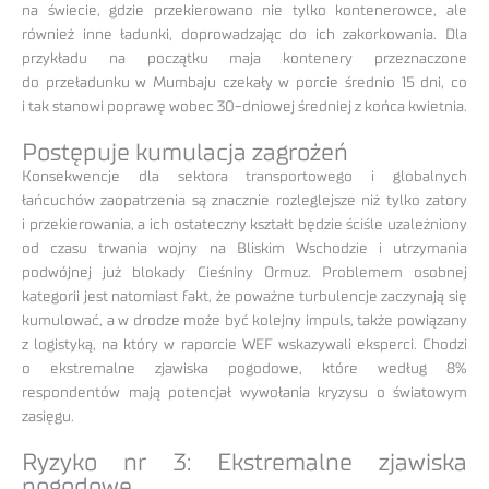
na świecie, gdzie przekierowano nie tylko kontenerowce, ale
również inne ładunki, doprowadzając do ich zakorkowania. Dla
przykładu na początku maja kontenery przeznaczone
do przeładunku w Mumbaju czekały w porcie średnio 15 dni, co
i tak stanowi poprawę wobec 30-dniowej średniej z końca kwietnia.
Postępuje kumulacja zagrożeń
Konsekwencje dla sektora transportowego i globalnych
łańcuchów zaopatrzenia są znacznie rozleglejsze niż tylko zatory
i przekierowania, a ich ostateczny kształt będzie ściśle uzależniony
od czasu trwania wojny na Bliskim Wschodzie i utrzymania
podwójnej już blokady Cieśniny Ormuz. Problemem osobnej
kategorii jest natomiast fakt, że poważne turbulencje zaczynają się
kumulować, a w drodze może być kolejny impuls, także powiązany
z logistyką, na który w raporcie WEF wskazywali eksperci. Chodzi
o ekstremalne zjawiska pogodowe, które według 8%
respondentów mają potencjał wywołania kryzysu o światowym
zasięgu.
Ryzyko nr 3: Ekstremalne zjawiska
pogodowe