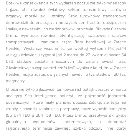
Dotkliwe konsekwencje tych wydarzeń odczuł nie tylko rynek ropy
i gazu, ale również światowy sektor transportowy, zarówno
drogowy, morski jak i lotniczy. Szok surowcowy standardowo
doprowadził do znaczących podwyżek cen frachtu, ubezpieczeń
i paliw, a nawet wizji ich niedoborów w lotnictwie. Blokada Cieśniny
Ormuz wymusiła również rekonfigurację światowych szlaków
transportowych i zamknęła część floty handlowej w Zatoce
Perskiej. Wystarczy wspomnieć, że według wyliczeń Project44
w ciągu dziewięciu tygodni (od 2 marca do 27 kwietnia) nawet 64
070 statków zostało zmuszonych do zmiany swoich tras.
Z kwietniowych wypowiedzi szefa IMO wynika z kolei, że w Zatoce
Perskiej mogło zostać uwięzionych nawet 1,6 tys. statków i 20 tys.
marynarzy.
Chodzi nie tylko o gazowce, tankowce i ich załogi. Jeszcze w marcu
analitycy Sea Intelligence policzyli, że pojemność jednostek
oceanicznych, które miały planowo opuścić Zatokę, ale tego nie
zrobiły z powodu zamknięcia przeprawy, może wynosić pomiędzy
156 074 TEU a 204 159 TEU. Przez Ormuz przepływa ok. 2–3%
globalnych wolumenów kontenerowych, a demontaż
regionalnego terminarza zawinięć szybko odczuły inne porty