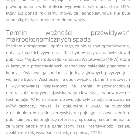
prawdopodobna w kontekście wypowiedzi sekretarza stanu USA,
który już ponad rok temu mówił, że jednobiegunowa siła była
anomalią, będącą produktem zimnej wojny.
Termin ważności przewidywań
makroekonomicznych spada
Problem z prognozami, oprócz tego, że nie są zbyt optymistyczne,
dotyczy także ich żywotności. Tak było w przypadku kwietniowej
publikacji Międzynarodowego Funduszu Walutowego (MFW), która
w każdym z przedstawionych scenariuszy zakładała pogorszenie
kondycji światowej gospodarki, a jedną z głównych przyczyn jest
wojna na Bliskim Wschodzie. Ta obok wysokich barier handlowych
i wywindowanej niepewności na arenie międzynarodowej
neutralizuje pozytywne zjawiska, w tym inwestycje w nowoczesne
technologie. W komentarzu do swojego cyklicznego opracowania
MFW zaznaczył nawet, że dokument z uwagi na trudności
z ustaleniem w czasie rzeczywistym spójnego zestawu założeń,
publikuje jedynie prognozę referencyjną, opartą na domniemaniu,
że wojna będzie miała ograniczony czas, intensywność i zasięg,
a zakłócenia nią wywołane ustąpią do połowy 2026 r.