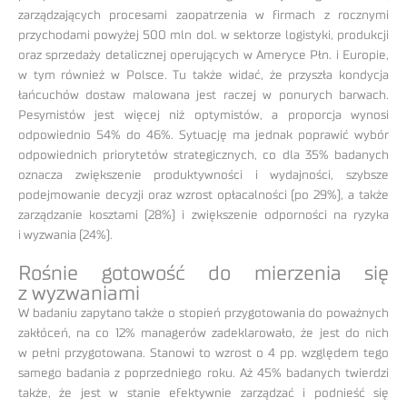
zarządzających procesami zaopatrzenia w firmach z rocznymi
przychodami powyżej 500 mln dol. w sektorze logistyki, produkcji
oraz sprzedaży detalicznej operujących w Ameryce Płn. i Europie,
w tym również w Polsce. Tu także widać, że przyszła kondycja
łańcuchów dostaw malowana jest raczej w ponurych barwach.
Pesymistów jest więcej niż optymistów, a proporcja wynosi
odpowiednio 54% do 46%. Sytuację ma jednak poprawić wybór
odpowiednich priorytetów strategicznych, co dla 35% badanych
oznacza zwiększenie produktywności i wydajności, szybsze
podejmowanie decyzji oraz wzrost opłacalności (po 29%), a także
zarządzanie kosztami (28%) i zwiększenie odporności na ryzyka
i wyzwania (24%).
Rośnie gotowość do mierzenia się
z wyzwaniami
W badaniu zapytano także o stopień przygotowania do poważnych
zakłóceń, na co 12% managerów zadeklarowało, że jest do nich
w pełni przygotowana. Stanowi to wzrost o 4 pp. względem tego
samego badania z poprzedniego roku. Aż 45% badanych twierdzi
także, że jest w stanie efektywnie zarządzać i podnieść się