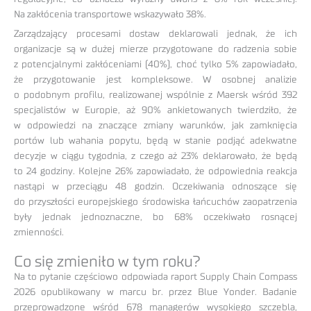
Na zakłócenia transportowe wskazywało 38%.
Zarządzający procesami dostaw deklarowali jednak, że ich
organizacje są w dużej mierze przygotowane do radzenia sobie
z potencjalnymi zakłóceniami (40%), choć tylko 5% zapowiadało,
że przygotowanie jest kompleksowe. W osobnej analizie
o podobnym profilu, realizowanej wspólnie z Maersk wśród 392
specjalistów w Europie, aż 90% ankietowanych twierdziło, że
w odpowiedzi na znaczące zmiany warunków, jak zamknięcia
portów lub wahania popytu, będą w stanie podjąć adekwatne
decyzje w ciągu tygodnia, z czego aż 23% deklarowało, że będą
to 24 godziny. Kolejne 26% zapowiadało, że odpowiednia reakcja
nastąpi w przeciągu 48 godzin. Oczekiwania odnoszące się
do przyszłości europejskiego środowiska łańcuchów zaopatrzenia
były jednak jednoznaczne, bo 68% oczekiwało rosnącej
zmienności.
Co się zmieniło w tym roku?
Na to pytanie częściowo odpowiada raport Supply Chain Compass
2026 opublikowany w marcu br. przez Blue Yonder. Badanie
przeprowadzone wśród 678 managerów wysokiego szczebla,