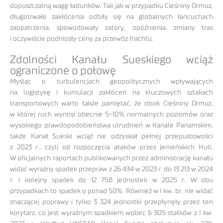
dopuszczalną wagę ładunków. Tak jak w przypadku Cieśniny Ormuz,
długotrwałe zakłócenia odbiły się na globalnych łańcuchach
zaopatrzenia, spowodowały zatory, opóźnienia, zmiany tras
i oczywiście podniosły ceny za przewóz frachtu.
Zdolności Kanału Sueskiego wciąż
ograniczone o połowę
Myśląc o turbulencjach geopolitycznych wpływających
na logistykę i kumulacji zakłóceń na kluczowych szlakach
transportowych warto także pamiętać, że obok Cieśniny Ormuz,
w której ruch wynosi obecnie 5-10% normalnych poziomów oraz
wysokiego prawdopodobieństwa utrudnień w Kanale Panamskim,
także Kanał Sueski wciąż nie odzyskał pełnej przepustowości
z 2023 r., czyli od rozpoczęcia ataków przez jemeńskich Huti.
W oficjalnych raportach publikowanych przez administrację kanału
widać wyraźny spadek przepraw z 26 434 w 2023 r. do 13 213 w 2024
r. i kolejny spadek do 12 758 jednostek w 2025 r. W obu
przypadkach to spadek o ponad 50%. Również w I kw. br. nie widać
znaczącej poprawy i tylko 3 324 jednostki przepłynęły przez ten
korytarz, co jest wyraźnym spadkiem wobec 6 305 statków z I kw.