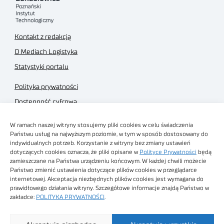
Kontakt z redakcją
O Mediach Logistyka
Statystyki portalu
Polityka prywatności
Dostępność cyfrowa
Regulamin Portalu
W ramach naszej witryny stosujemy pliki cookies w celu świadczenia
Regulamin sklepu
Państwu usług na najwyższym poziomie, w tym w sposób dostosowany do
indywidualnych potrzeb. Korzystanie z witryny bez zmiany ustawień
dotyczących cookies oznacza, że pliki opisane w
Polityce Prywatności
będą
zamieszczane na Państwa urządzeniu końcowym. W każdej chwili możecie
Państwo zmienić ustawienia dotyczące plików cookies w przeglądarce
internetowej. Akceptacja niezbędnych plików cookies jest wymagana do
Obrazy stockowe
prawidłowego działania witryny. Szczegółowe informacje znajdą Państwo w
autorstwa
zakładce:
POLITYKA PRYWATNOŚCI
.
Sieć Badawcza Łukasiewicz - Poznański Instytut