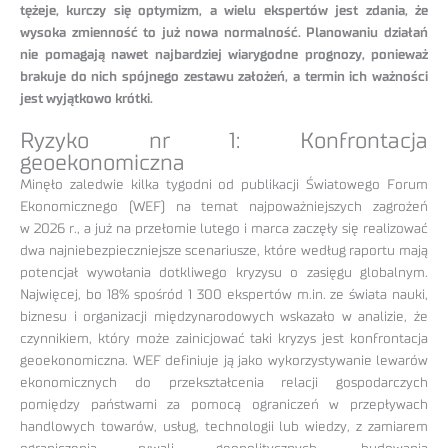
tężeje, kurczy się optymizm, a wielu ekspertów jest zdania, że
wysoka zmienność to już nowa normalność. Planowaniu działań
nie pomagają nawet najbardziej wiarygodne prognozy, ponieważ
brakuje do nich spójnego zestawu założeń, a termin ich ważności
jest wyjątkowo krótki.
Ryzyko nr 1: Konfrontacja
geoekonomiczna
Minęło zaledwie kilka tygodni od publikacji Światowego Forum
Ekonomicznego (WEF) na temat najpoważniejszych zagrożeń
w 2026 r., a już na przełomie lutego i marca zaczęły się realizować
dwa najniebezpieczniejsze scenariusze, które według raportu mają
potencjał wywołania dotkliwego kryzysu o zasięgu globalnym.
Najwięcej, bo 18% spośród 1 300 ekspertów m.in. ze świata nauki,
biznesu i organizacji międzynarodowych wskazało w analizie, że
czynnikiem, który może zainicjować taki kryzys jest konfrontacja
geoekonomiczna. WEF definiuje ją jako wykorzystywanie lewarów
ekonomicznych do przekształcenia relacji gospodarczych
pomiędzy państwami za pomocą ograniczeń w przepływach
handlowych towarów, usług, technologii lub wiedzy, z zamiarem