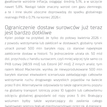
gwałtownie wzrośnie inflacja, osiągając średnią 5,1%, a w szczycie
nawet 5,8%. Nastąpi także znaczny wzrost cen gazu ziemnego,
a te i inne skutki uboczne doprowadzą do spadku globalnego
realnego PKB o 0,7% na koniec 2026 r.
Ograniczenie dostaw surowców już teraz
jest bardzo dotkliwe
Kpler podaje na przykład, że tylko do połowy kwietnia 2026 r.
z powodu wstrzymania lub zakłóceń w dostawach, globalny rynek
utracił ponad 500 mln baryłek ropy, co stanowi największe
zakłócenie dostaw w historii. To jednocześnie utrata ok. 50 mld
dol. przychodu z handlu surowcem, czyli mniej więcej tyle samo co
PKB Łotwy (48,59 mld) lub Estonii (47 mld). Z innych analiz, tym
razem Wood Mackenzie, wynika, że niewyprodukowane 500 mln
baryłek stanowi ekwiwalent scenariusza zakładającego całkowite
wstrzymanie ruchu drogowego wszystkich pojazdów na świecie
przez 11 dni. Alternatywnie odpowiada to także ograniczeniu popytu
na globalny transport lotniczy przez 10 tygodni lub całkowitemu
odcięciu globalnej gospodarki od ropy przez 5 dni. Brakujący
wolumen byłby także wystarczający do zasilenia całego
światowego sektora żeglugi międzynarodowej przez ok. 4 miesiące.