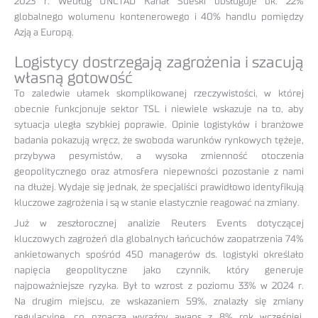
2023 r. Według UNCTAD Kanał Sueski obsługuje ok. 22%
globalnego wolumenu kontenerowego i 40% handlu pomiędzy
Azją a Europą.
Logistycy dostrzegają zagrożenia i szacują
własną gotowość
To zaledwie ułamek skomplikowanej rzeczywistości, w której
obecnie funkcjonuje sektor TSL i niewiele wskazuje na to, aby
sytuacja uległa szybkiej poprawie. Opinie logistyków i branżowe
badania pokazują wręcz, że swoboda warunków rynkowych tężeje,
przybywa pesymistów, a wysoka zmienność otoczenia
geopolitycznego oraz atmosfera niepewności pozostanie z nami
na dłużej. Wydaje się jednak, że specjaliści prawidłowo identyfikują
kluczowe zagrożenia i są w stanie elastycznie reagować na zmiany.
Już w zeszłorocznej analizie Reuters Events dotyczącej
kluczowych zagrożeń dla globalnych łańcuchów zaopatrzenia 74%
ankietowanych spośród 450 managerów ds. logistyki określało
napięcia geopolityczne jako czynnik, który generuje
najpoważniejsze ryzyka. Był to wzrost z poziomu 33% w 2024 r.
Na drugim miejscu, ze wskazaniem 59%, znalazły się zmiany
regulacyjne, co oznacza wyraźny awans z 8% rok wcześniej.