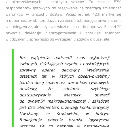
z nieoczekiwanych i istotnych szoków. To łącznie 57%
respondentów gotowych do reagowania na znaczącą zmienność
warunków w łańcuchu dostaw. Wciąż jednak 42% martwi się
o odporność w obliczu dużych zakłóceń lub podjęła pewne środki
zapobiegawcze, ale cały czas widzi miejsce do poprawy. Z kolei 1%
otwarcie deklaruje nieprzygotowanie i oczekuje trudności
w odzyskaniu sprawności po wystąpieniu szoków o dużej sile.
Bez wątpienia nadszedł czas organizacji
zwinnych, działających szybko i posiadających
sprawny aparat decyzyjny. Wydarzenia
ostatnich lat, w których obserwowaliśmy
bardzo dużą zmienność warunków rynkowych
dowiodły, że zdolność szybkiego
dostosowywania własnych operacji
do dynamiki makroekonomicznej i zakłóceń
jest dziś elementem przewagi konkurencyjnej.
Uważamy, że środowisko, w którym
funkcjonuje obecnie branża logistyczna
utrzyma się co najmniej w perspektywie