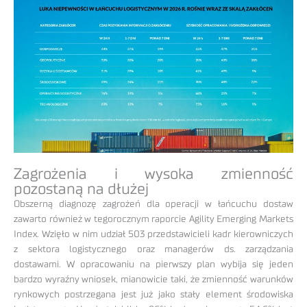
Zagrożenia i wysoka zmienność
pozostaną na dłużej
Obszerną diagnozę zagrożeń dla operacji w łańcuchu dostaw
zawarto również w tegorocznym raporcie Agility Emerging Markets
Index. Wzięło w nim udział 503 przedstawicieli kadr kierowniczych
z sektora logistycznego oraz managerów ds. zarządzania
dostawami. W opracowaniu na pierwszy plan wybija się jeden
bardzo wyraźny wniosek, mianowicie taki, że zmienność warunków
rynkowych postrzegana jest już jako stały element środowiska