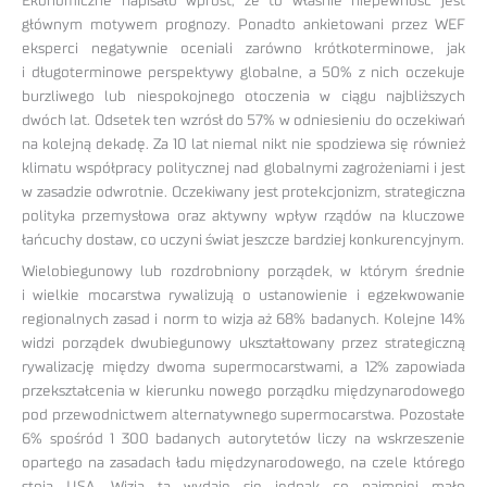
Ekonomiczne napisało wprost, że to właśnie niepewność jest
głównym motywem prognozy. Ponadto ankietowani przez WEF
eksperci negatywnie oceniali zarówno krótkoterminowe, jak
i długoterminowe perspektywy globalne, a 50% z nich oczekuje
burzliwego lub niespokojnego otoczenia w ciągu najbliższych
dwóch lat. Odsetek ten wzrósł do 57% w odniesieniu do oczekiwań
na kolejną dekadę. Za 10 lat niemal nikt nie spodziewa się również
klimatu współpracy politycznej nad globalnymi zagrożeniami i jest
w zasadzie odwrotnie. Oczekiwany jest protekcjonizm, strategiczna
polityka przemysłowa oraz aktywny wpływ rządów na kluczowe
łańcuchy dostaw, co uczyni świat jeszcze bardziej konkurencyjnym.
Wielobiegunowy lub rozdrobniony porządek, w którym średnie
i wielkie mocarstwa rywalizują o ustanowienie i egzekwowanie
regionalnych zasad i norm to wizja aż 68% badanych. Kolejne 14%
widzi porządek dwubiegunowy ukształtowany przez strategiczną
rywalizację między dwoma supermocarstwami, a 12% zapowiada
przekształcenia w kierunku nowego porządku międzynarodowego
pod przewodnictwem alternatywnego supermocarstwa. Pozostałe
6% spośród 1 300 badanych autorytetów liczy na wskrzeszenie
opartego na zasadach ładu międzynarodowego, na czele którego
stoją USA. Wizja ta wydaje się jednak co najmniej mało