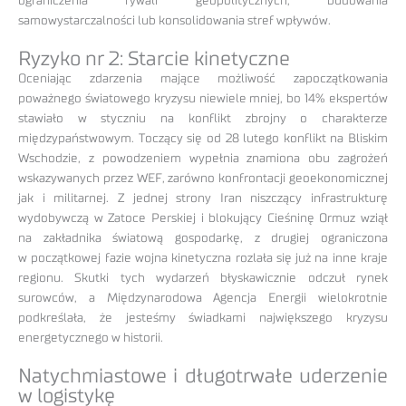
ograniczenia rywali geopolitycznych, budowania
samowystarczalności lub konsolidowania stref wpływów.
Ryzyko nr 2: Starcie kinetyczne
Oceniając zdarzenia mające możliwość zapoczątkowania
poważnego światowego kryzysu niewiele mniej, bo 14% ekspertów
stawiało w styczniu na konflikt zbrojny o charakterze
międzypaństwowym. Toczący się od 28 lutego konflikt na Bliskim
Wschodzie, z powodzeniem wypełnia znamiona obu zagrożeń
wskazywanych przez WEF, zarówno konfrontacji geoekonomicznej
jak i militarnej. Z jednej strony Iran niszczący infrastrukturę
wydobywczą w Zatoce Perskiej i blokujący Cieśninę Ormuz wziął
na zakładnika światową gospodarkę, z drugiej ograniczona
w początkowej fazie wojna kinetyczna rozlała się już na inne kraje
regionu. Skutki tych wydarzeń błyskawicznie odczuł rynek
surowców, a Międzynarodowa Agencja Energii wielokrotnie
podkreślała, że jesteśmy świadkami największego kryzysu
energetycznego w historii.
Natychmiastowe i długotrwałe uderzenie
w logistykę