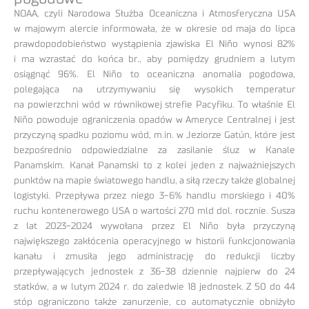
NOAA, czyli Narodowa Służba Oceaniczna i Atmosferyczna USA
w majowym alercie informowała, że w okresie od maja do lipca
prawdopodobieństwo wystąpienia zjawiska El Niño wynosi 82%
i ma wzrastać do końca br., aby pomiędzy grudniem a lutym
osiągnąć 96%. El Niño to oceaniczna anomalia pogodowa,
polegająca na utrzymywaniu się wysokich temperatur
na powierzchni wód w równikowej strefie Pacyfiku. To właśnie El
Niño powoduje ograniczenia opadów w Ameryce Centralnej i jest
przyczyną spadku poziomu wód, m.in. w Jeziorze Gatún, które jest
bezpośrednio odpowiedzialne za zasilanie śluz w Kanale
Panamskim. Kanał Panamski to z kolei jeden z najważniejszych
punktów na mapie światowego handlu, a siłą rzeczy także globalnej
logistyki. Przepływa przez niego 3-6% handlu morskiego i 40%
ruchu kontenerowego USA o wartości 270 mld dol. rocznie. Susza
z lat 2023-2024 wywołana przez El Niño była przyczyną
największego zakłócenia operacyjnego w historii funkcjonowania
kanału i zmusiła jego administrację do redukcji liczby
przepływających jednostek z 36-38 dziennie najpierw do 24
statków, a w lutym 2024 r. do zaledwie 18 jednostek. Z 50 do 44
stóp ograniczono także zanurzenie, co automatycznie obniżyło