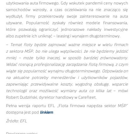
użytkowania auta firmowego. Gdy wskutek pandemii ceny nowych
samochodów wzrosły, a czas oczekiwania na nie znacząco się
wydłużył, firmy przekierowały swoje zainteresowanie na auta
używane. Popularność zyskały również modele finansowania,
które pozwalają ograniczyć jednorazowe nakłady inwestycyjne
albo zupełnie ich uniknąć – leasing i wynajem długoterminowy.
–
Temat floty będzie zajmować ważne miejsce w wielu firmach
z sektora MŚP, bo nie ulega wątpliwości, że nie będziemy jeździć
mniej – może tylko inaczej, w sposób bardziej zrównoważony.
Widać rosnącą profesjonalizację zarządzania flotą firmową, z czym
wiąże się popularność wynajmu długoterminowego. Odpowiada on
na aktualne potrzeby menedżerów i użytkowników pojazdów,
zapewniając przewidywalne koszty, wygodną obsługę, wsparcie
technologii oraz możliwość wymiany auta co kilka lat
– mówi
Robert Dudziński, dyrektor handlowy w Carefleet.
Pełna wersja raportu EFL „Flota firmowa napędza sektor MŚP”
dostępna jest pod
linkiem
.
Źródło: EFL
Powiązane wpisy: