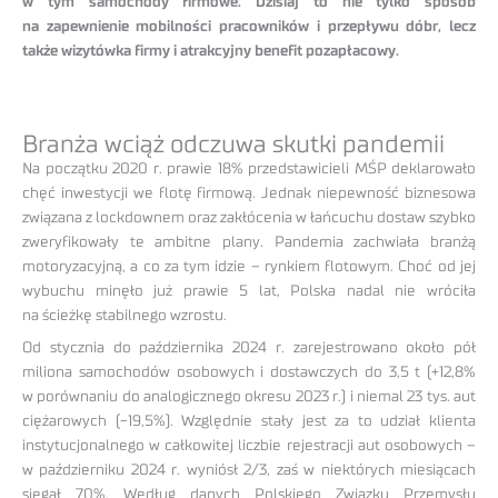
w tym samochody firmowe. Dzisiaj to nie tylko sposób
na zapewnienie mobilności pracowników i przepływu dóbr, lecz
także wizytówka firmy i atrakcyjny benefit pozapłacowy.
Branża wciąż odczuwa skutki pandemii
Na początku 2020 r. prawie 18% przedstawicieli MŚP deklarowało
chęć inwestycji we flotę firmową. Jednak niepewność biznesowa
związana z lockdownem oraz zakłócenia w łańcuchu dostaw szybko
zweryfikowały te ambitne plany. Pandemia zachwiała branżą
motoryzacyjną, a co za tym idzie – rynkiem flotowym. Choć od jej
wybuchu minęło już prawie 5 lat, Polska nadal nie wróciła
na ścieżkę stabilnego wzrostu.
Od stycznia do października 2024 r. zarejestrowano około pół
miliona samochodów osobowych i dostawczych do 3,5 t (+12,8%
w porównaniu do analogicznego okresu 2023 r.) i niemal 23 tys. aut
ciężarowych (-19,5%). Względnie stały jest za to udział klienta
instytucjonalnego w całkowitej liczbie rejestracji aut osobowych –
w październiku 2024 r. wyniósł 2/3, zaś w niektórych miesiącach
sięgał 70%. Według danych Polskiego Związku Przemysłu