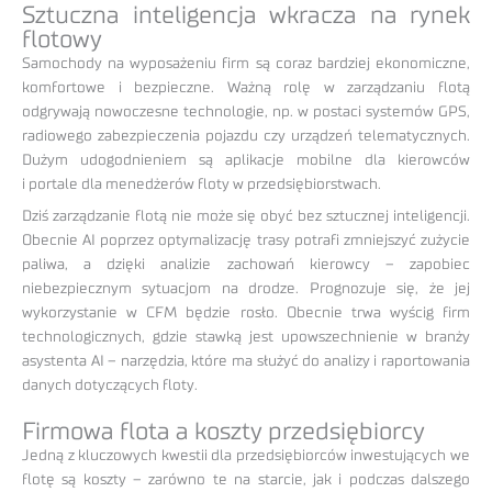
Sztuczna inteligencja wkracza na rynek
flotowy
Samochody na wyposażeniu firm są coraz bardziej ekonomiczne,
komfortowe i bezpieczne. Ważną rolę w zarządzaniu flotą
odgrywają nowoczesne technologie, np. w postaci systemów GPS,
radiowego zabezpieczenia pojazdu czy urządzeń telematycznych.
Dużym udogodnieniem są aplikacje mobilne dla kierowców
i portale dla menedżerów floty w przedsiębiorstwach.
Dziś zarządzanie flotą nie może się obyć bez sztucznej inteligencji.
Obecnie AI poprzez optymalizację trasy potrafi zmniejszyć zużycie
paliwa, a dzięki analizie zachowań kierowcy – zapobiec
niebezpiecznym sytuacjom na drodze. Prognozuje się, że jej
wykorzystanie w CFM będzie rosło. Obecnie trwa wyścig firm
technologicznych, gdzie stawką jest upowszechnienie w branży
asystenta AI – narzędzia, które ma służyć do analizy i raportowania
danych dotyczących floty.
Firmowa flota a koszty przedsiębiorcy
Jedną z kluczowych kwestii dla przedsiębiorców inwestujących we
flotę są koszty – zarówno te na starcie, jak i podczas dalszego