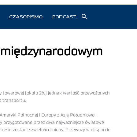
Search
CZASOPISMO
PODCAST
for:
Search Button
a międzynarodowym
y towarowej (około 2%) jednak wartość przewożonych
o transportu.
Ameryki Północnej i Europy z Azją Południowo –
zy przygotowane przez dwa najważniejsze światowe
okresie zostanie zwielokrotniony. Przewozy w eksporcie