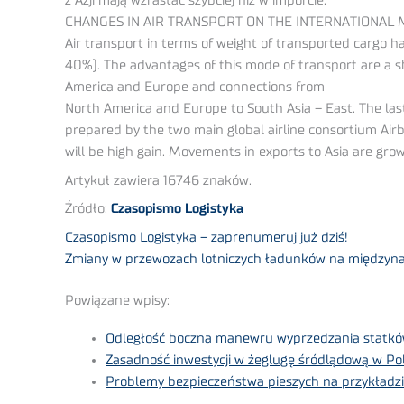
z Azji mają wzrastać szybciej niż w imporcie.
CHANGES IN AIR TRANSPORT ON THE INTERNATIONAL
Air transport in terms of weight of transported cargo ha
40%). The advantages of this mode of transport are a sh
America and Europe and connections from
North America and Europe to South Asia – East. The last
prepared by the two main global airline consortium Airb
will be high gain. Movements in exports to Asia are grow
Artykuł zawiera 16746 znaków.
Źródło:
Czasopismo Logistyka
Czasopismo Logistyka – zaprenumeruj już dziś!
Zmiany w przewozach lotniczych ładunków na międzyn
Powiązane wpisy:
Odległość boczna manewru wyprzedzania statkó
Zasadność inwestycji w żeglugę śródlądową w Po
Problemy bezpieczeństwa pieszych na przykładz