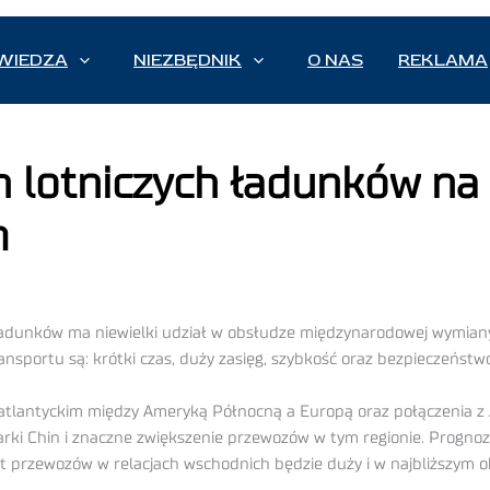
WIEDZA
NIEZBĘDNIK
O NAS
REKLAMA
h lotniczych ładunków n
m
adunków ma niewielki udział w obsłudze międzynarodowej wymian
ransportu są: krótki czas, duży zasięg, szybkość oraz bezpieczeństw
atlantyckim między Ameryką Północną a Europą oraz połączenia z 
arki Chin i znaczne zwiększenie przewozów w tym regionie. Progno
ost przewozów w relacjach wschodnich będzie duży i w najbliższym 