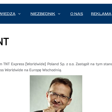
WIEDZA
NIEZBĘDNIK
O NAS
REKLAMA
NT
TNT Express (Worldwide) Poland Sp. z o.o. Zastąpił na tym sta
ress Worldwide na Europę Wschodnią.