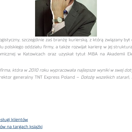
istyczny, szczególnie zaś branżę kurierską, z którą związany był
u polskiego oddziału firmy, a także rozwijał karierę w jej strukt
nomicznej w Katowicach oraz uzyskał tytuł MBA na Akademii 
irma, która w 2010 roku wypracowała najlepsze wyniki w swej doty
rektor generalny TNT Express Poland –
Dołożę wszelkich starań,
sługi klientów
ków na targach książki