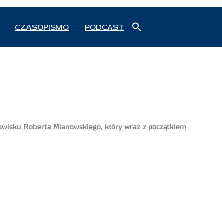
Search
CZASOPISMO
PODCAST
for:
Search Button
nowisku Roberta Mianowskiego, który wraz z początkiem