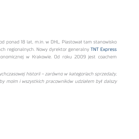
 od ponad 18 lat, m.in. w DHL. Piastował tam stanowisko
urach regionalnych. Nowy dyrektor generalny
TNT Express
Ekonomicznej w Krakowie. Od roku 2009 jest coachem
chczasowej historii – zarówno w kategoriach sprzedaży,
 by moim i wszystkich pracowników udziałem był dalszy