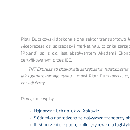
Piotr Buczkowski doskonale zna sektor transportowo-log
wiceprezesa ds. sprzedaży i marketingu, członka zarząd
(Poland) sp. z o.o. jest absolwentem Akademii Eko
certyfikowanym przez ICC.
–
TNT Express to doskonale zarządzana, nowoczesna f
jak i generowanego zysku
– mówi Piotr Buczkowski, dy
rozwój firmy.
Powiązane wpisy:
Najnowsze Urbino już w Krakowie
Siódemka nagrodzona za najwyższe standardy ob
ILiM prezentuje podręczniki językowe dla logisty