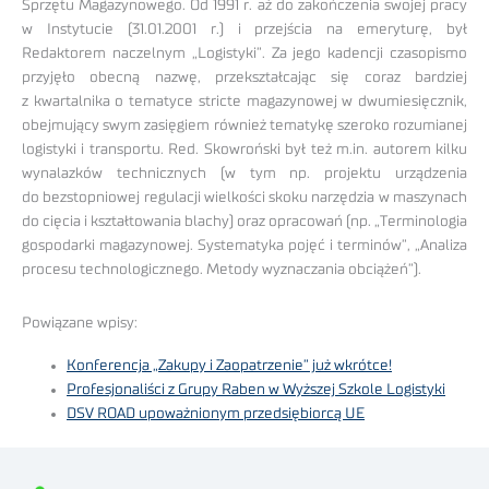
Sprzętu Magazynowego. Od 1991 r. aż do zakończenia swojej pracy
w Instytucie (31.01.2001 r.) i przejścia na emeryturę, był
Redaktorem naczelnym „Logistyki”. Za jego kadencji czasopismo
przyjęło obecną nazwę, przekształcając się coraz bardziej
z kwartalnika o tematyce stricte magazynowej w dwumiesięcznik,
obejmujący swym zasięgiem również tematykę szeroko rozumianej
logistyki i transportu. Red. Skowroński był też m.in. autorem kilku
wynalazków technicznych (w tym np. projektu urządzenia
do bezstopniowej regulacji wielkości skoku narzędzia w maszynach
do cięcia i kształtowania blachy) oraz opracowań (np. „Terminologia
gospodarki magazynowej. Systematyka pojęć i terminów”, „Analiza
procesu technologicznego. Metody wyznaczania obciążeń”).
Powiązane wpisy:
Konferencja „Zakupy i Zaopatrzenie” już wkrótce!
Profesjonaliści z Grupy Raben w Wyższej Szkole Logistyki
DSV ROAD upoważnionym przedsiębiorcą UE