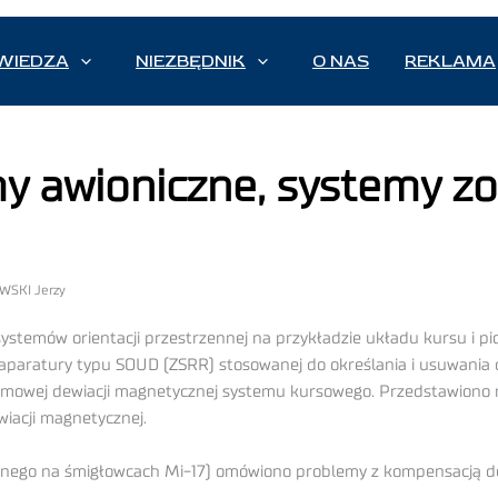
WIEDZA
NIEZBĘDNIK
O NAS
REKLAMA
y awioniczne, systemy z
OWSKI Jerzy
ystemów orientacji przestrzennej na przykładzie układu kursu i 
aparatury typu SOUD (ZSRR) stosowanej do określania i usuwania
dmowej dewiacji magnetycznej systemu kursowego. Przedstawion
iacji magnetycznej.
ego na śmigłowcach Mi-17) omówiono problemy z kompensacją dew