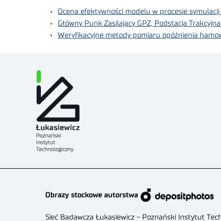
Ocena efektywności modelu w procesie symulacj
Główny Punk Zasilający GPZ, Podstacja Trakcyjn
Weryfikacyjne metody pomiaru opóźnienia hamo
Obrazy stockowe autorstwa
Sieć Badawcza Łukasiewicz - Poznański Instytut Tec