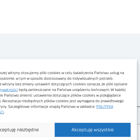
Polityka prywatności
Dostępność cyfrowa
zej witryny stosujemy pliki cookies w celu świadczenia Państwu usług na
poziomie, w tym w sposób dostosowany do indywidualnych potrzeb.
Regulamin Portalu
z witryny bez zmiany ustawień dotyczących cookies oznacza, że pliki opisane
rywatności
będą zamieszczane na Państwa urządzeniu końcowym. W każdej
Regulamin sklepu
ie Państwo zmienić ustawienia dotyczące plików cookies w przeglądarce
j. Akceptacja niezbędnych plików cookies jest wymagana do prawidłowego
tryny. Szczegółowe informacje znajdą Państwo w zakładce:
POLITYKA
CI
.
ceptuję niezbędne
Akceptuję wszystkie