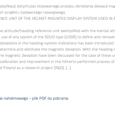
modyfikacji dotychczas stosowanego procesu określania dewiacji m
ach projektu badawczego rozwojowego.
NCE UNIT OF THE HELMET MOUNTED DISPLAY SYSTEM USED IN 
the attitude/heading reference unit exemplified with the inertial 
use of any system of the SOUD type (USSR) to define and remove 
deviations in the heading-system indications has been introduced a
etermine and eliminate the magnetic deviation. With the heading 
he magnetic deviation have been discussed for the case of these 
ic calibration and improvement in the hitherto performed process of
of Poland as a research project (R&D). (…)
ia nahełmowego – plik PDF do pobrania