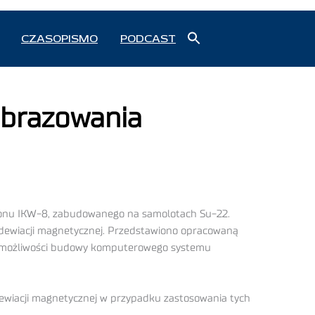
Search
CZASOPISMO
PODCAST
for:
Search Button
obrazowania
pionu IKW-8, zabudowanego na samolotach Su-22.
 dewiacji magnetycznej. Przedstawiono opracowaną
o możliwości budowy komputerowego systemu
iacji magnetycznej w przypadku zastosowania tych