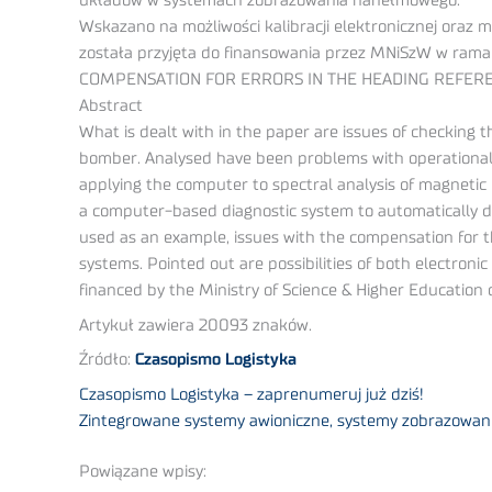
układów w systemach zobrazowania nahełmowego.
Wskazano na możliwości kalibracji elektronicznej oraz 
została przyjęta do finansowania przez MNiSzW w ram
COMPENSATION FOR ERRORS IN THE HEADING REFERE
Abstract
What is dealt with in the paper are issues of checking 
bomber. Analysed have been problems with operational 
applying the computer to spectral analysis of magnetic 
a computer-based diagnostic system to automatically d
used as an example, issues with the compensation for t
systems. Pointed out are possibilities of both electron
financed by the Ministry of Science & Higher Education 
Artykuł zawiera 20093 znaków.
Źródło:
Czasopismo Logistyka
Czasopismo Logistyka – zaprenumeruj już dziś!
Zintegrowane systemy awioniczne, systemy zobrazowan
Powiązane wpisy: