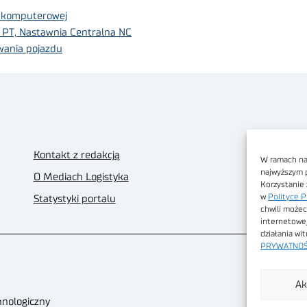
i komputerowej
a PT, Nastawnia Centralna NC
wania pojazdu
Kontakt z redakcją
W ramach nas
najwyższym 
O Mediach Logistyka
Korzystanie 
w
Polityce P
Statystyki portalu
chwili możec
internetowe
działania wi
PRYWATNOŚ
Ak
hnologiczny