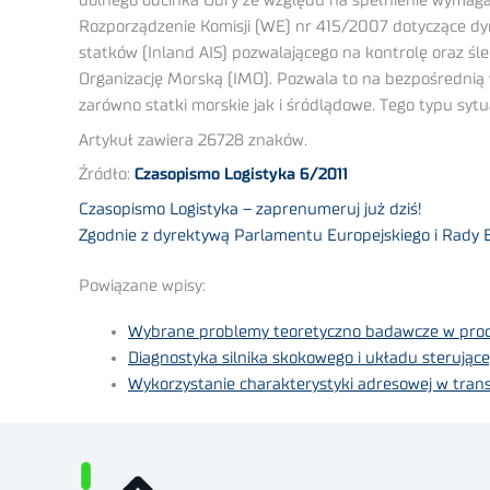
dolnego odcinka Odry ze względu na spełnienie wymagań
Rozporządzenie Komisji (WE) nr 415/2007 dotyczące 
statków (Inland AIS) pozwalającego na kontrolę oraz 
Organizację Morską (IMO). Pozwala to na bezpośrednią
zarówno statki morskie jak i śródlądowe. Tego typu syt
Artykuł zawiera 26728 znaków.
Źródło:
Czasopismo Logistyka 6/2011
Czasopismo Logistyka – zaprenumeruj już dziś!
Zgodnie z dyrektywą Parlamentu Europejskiego i Rady
Powiązane wpisy:
Wybrane problemy teoretyczno badawcze w proc
Diagnostyka silnika skokowego i układu sterując
Wykorzystanie charakterystyki adresowej w tra