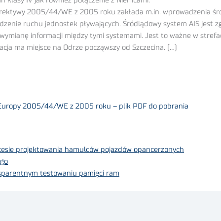
 klasy IV jak również połączenie z Niemcami.
dyrektywy 2005/44/WE z 2005 roku zakłada m.in. wprowadzenia 
śledzenie ruchu jednostek pływających. Śródlądowy system AIS je
 wymianę informacji między tymi systemami. Jest to ważne w stre
uacja ma miejsce na Odrze począwszy od Szczecina. (…)
 Europy 2005/44/WE z 2005 roku – plik PDF do pobrania
esie projektowania hamulców pojazdów opancerzonych
ego
nsparentnym testowaniu pamięci ram