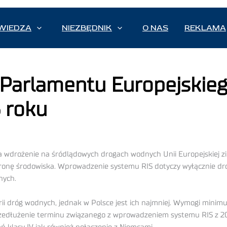
WIEDZA
NIEZBĘDNIK
O NAS
REKLAMA
 Parlamentu Europejskieg
 roku
da wdrożenie na śródlądowych drogach wodnych Unii Europejskiej zi
ronę środowiska. Wprowadzenie systemu RIS dotyczy wyłącznie dró
nych.
rii dróg wodnych, jednak w Polsce jest ich najmniej. Wymogi minimum
przedłużenie terminu związanego z wprowadzeniem systemu RIS z 2