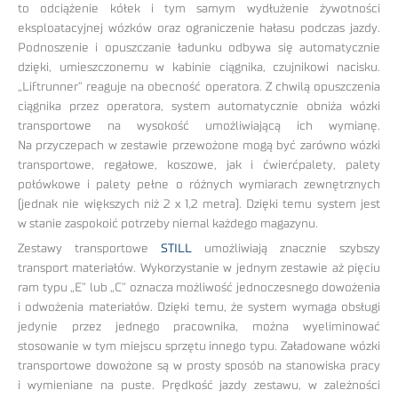
to odciążenie kółek i tym samym wydłużenie żywotności
eksploatacyjnej wózków oraz ograniczenie hałasu podczas jazdy.
Podnoszenie i opuszczanie ładunku odbywa się automatycznie
dzięki, umieszczonemu w kabinie ciągnika, czujnikowi nacisku.
„Liftrunner” reaguje na obecność operatora. Z chwilą opuszczenia
ciągnika przez operatora, system automatycznie obniża wózki
transportowe na wysokość umożliwiającą ich wymianę.
Na przyczepach w zestawie przewożone mogą być zarówno wózki
transportowe, regałowe, koszowe, jak i ćwierćpalety, palety
połówkowe i palety pełne o różnych wymiarach zewnętrznych
(jednak nie większych niż 2 x 1,2 metra). Dzięki temu system jest
w stanie zaspokoić potrzeby niemal każdego magazynu.
Zestawy transportowe
STILL
umożliwiają znacznie szybszy
transport materiałów. Wykorzystanie w jednym zestawie aż pięciu
ram typu „E” lub „C” oznacza możliwość jednoczesnego dowożenia
i odwożenia materiałów. Dzięki temu, że system wymaga obsługi
jedynie przez jednego pracownika, można wyeliminować
stosowanie w tym miejscu sprzętu innego typu. Załadowane wózki
transportowe dowożone są w prosty sposób na stanowiska pracy
i wymieniane na puste. Prędkość jazdy zestawu, w zależności