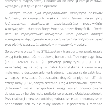
przestrzeni magazynowej. Dodatkowo do obsługi całego zestawu
wymagany jest tylko jeden operator.
–
Naszym celem było zaproponowanie mniejszych nośników
ładunków, przewożących większe ilości towaru naraz przy
jednoczesnym zwiększeniu bezpieczeństwa pracowników
w magazynie
– tłumaczy Borys Wochna, prezes firmy Still. –
Udało
nam się zaprojektować rozwiązanie, które pozwala obniżyć
wymaganą liczbę pojazdów wykorzystywanych na linii produkcyjnej
oraz ułatwić transport materiałów w magazynie
– dodaje.
Opracowane przez firmę STILL zestawy transportowe zawdzięczają
swoją funkcjonalność modułowej konstrukcji. Trzy typy ciągników
(CX-T, KANVAN 05, R06) i przyczep (ramy typu „E”, „C” i „E”
zamknięte) są ze sobą w pełni kompatybilne i umożliwiają
maksymalne dostosowanie konkretnego rozwiązania do zaistniałej
w magazynie sytuacji. Dopuszczalna długość to pięć ram „E” lub
cztery ramy „C” w jednym zestawie. Dzięki zastosowaniu systemu
„liftrunner” wózki transportowe mogą zostać przymocowane
do przyczepy bardzo nisko podłoża, co znacznie ułatwia załadunek.
Przy realizacji przewozu wózki są hydraulicznie lub pneumatycznie
podnoszone, tak by nie miały kontaktu z podłożem. Umożliwia