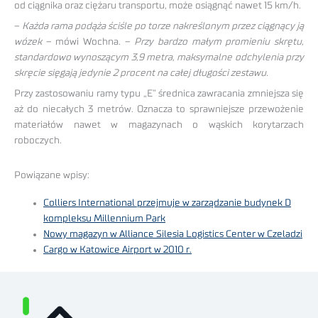
od ciągnika oraz ciężaru transportu, może osiągnąć nawet 15 km/h.
–
Każda rama podąża ściśle po torze nakreślonym przez ciągnący ją
wózek
– mówi Wochna. –
Przy bardzo małym promieniu skrętu,
standardowo wynoszącym 3,9 metra, maksymalne odchylenia przy
skręcie sięgają jedynie 2 procent na całej długości zestawu.
Przy zastosowaniu ramy typu „E” średnica zawracania zmniejsza się
aż do niecałych 3 metrów. Oznacza to sprawniejsze przewożenie
materiałów nawet w magazynach o wąskich korytarzach
roboczych.
Powiązane wpisy:
Colliers International przejmuje w zarządzanie budynek D
kompleksu Millennium Park
Nowy magazyn w Alliance Silesia Logistics Center w Czeladzi
Cargo w Katowice Airport w 2010 r.