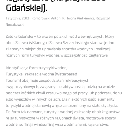
Gdańskiej).
1 stycznia, 2013 | Komorowski Antoni F. , Iwona Pietkiewicz, Krzysztof
Nowakowski
Zatoka Gdańska – to akwen polskich wód wewnętrznych, który
obok Zalewu Wiślanego i Zalewu Szczecińskiego stanowi jedno
z lepszych miejsc do uprawiania sportów wodnych i realizacji
różnych form turystyki wodnej, w szczególności żeglarstwa.
Identyfikacja form turystyki wodnej
Turystyka i rekreacja wodna (Waterbased
Tourism) obejmuje zespół działań rekreacyjnych
i wypoczynkowych, związanych z aktywnością ludzką na wodzie
podczas krótkich chwil czasu wolnego od pracy lub podczas urlopu
albo wyjazdów w innych celach. Dla niektórych osób elementy
turystyki wodnej stanowią wręcz zakorzeniony na stałe styl życia.
Do form tak nazwanej turystyki wodnej zalicza się obok żeglarstwa
rejsy turystyczne w różnych regionach świata, motorowe sporty
wodne, surfing i windsurfing wraz z odmianami, kajakarstwo,