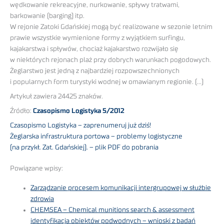
wędkowanie rekreacyjne, nurkowanie, spływy tratwami,
barkowanie (barging) itp.
W rejonie Zatoki Gdańskiej mogą być realizowane w sezonie letnim
prawie wszystkie wymienione formy z wyjątkiem surfingu,
kajakarstwa i spływów, chociaż kajakarstwo rozwijało się
w niektórych rejonach plaż przy dobrych warunkach pogodowych.
Żeglarstwo jest jedną z najbardziej rozpowszechnionych
i popularnych form turystyki wodnej w omawianym regionie. (…)
Artykuł zawiera 24425 znaków.
Źródło:
Czasopismo Logistyka 5/2012
Czasopismo Logistyka – zaprenumeruj już dziś!
Żeglarska infrastruktura portowa – problemy logistyczne
(na przykł. Zat. Gdańskiej). – plik PDF do pobrania
Powiązane wpisy:
Zarządzanie procesem komunikacji intergrupowej w służbie
zdrowia
CHEMSEA – Chemical munitions search & assessment
identyfikacja obiektów podwodnych – wnioski z badań