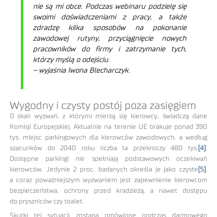
nie są mi obce. Podczas webinaru podzielę się
swoimi doświadczeniami z pracy, a także
zdradzę kilka sposobów na pokonanie
zawodowej rutyny, przyciągnięcie nowych
pracowników do firmy i zatrzymanie tych,
którzy myślą o odejściu.
– wyjaśnia Iwona Blecharczyk.
Wygodny i czysty postój poza zasięgiem
O skali wyzwań, z którymi mierzą się kierowcy, świadczą dane
Komisji Europejskiej. Aktualnie na terenie UE brakuje ponad 390
tys. miejsc parkingowych dla kierowców zawodowych, a według
szacunków do 2040 roku liczba ta przekroczy 480 tys.
[4]
.
Dostępne parkingi nie spełniają podstawowych oczekiwań
kierowców. Jedynie 2 proc. badanych określa je jako czyste
[5]
,
a coraz poważniejszym wyzwaniem jest zapewnienie kierowcom
bezpieczeństwa, ochrony przed kradzieżą, a nawet dostępu
do pryszniców czy toalet.
Skutki tej sytuacji zostaną omówione podczas darmowego