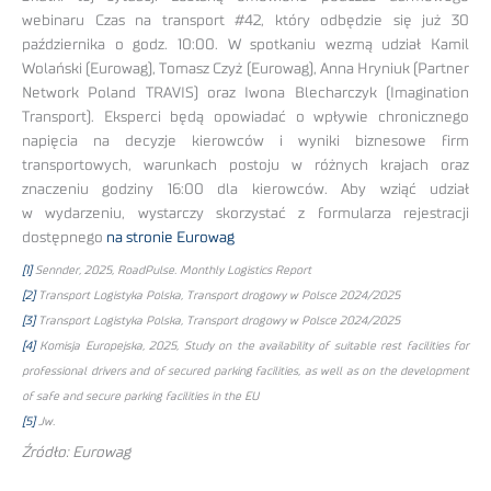
webinaru Czas na transport #42, który odbędzie się już 30
października o godz. 10:00. W spotkaniu wezmą udział Kamil
Wolański (Eurowag), Tomasz Czyż (Eurowag), Anna Hryniuk (Partner
Network Poland TRAVIS) oraz Iwona Blecharczyk (Imagination
Transport). Eksperci będą opowiadać o wpływie chronicznego
napięcia na decyzje kierowców i wyniki biznesowe firm
transportowych, warunkach postoju w różnych krajach oraz
znaczeniu godziny 16:00 dla kierowców. Aby wziąć udział
w wydarzeniu, wystarczy skorzystać z formularza rejestracji
dostępnego
na stronie Eurowag
[1]
Sennder, 2025, RoadPulse. Monthly Logistics Report
[2]
Transport Logistyka Polska, Transport drogowy w Polsce 2024/2025
[3]
Transport Logistyka Polska, Transport drogowy w Polsce 2024/2025
[4]
Komisja Europejska, 2025, Study on the availability of suitable rest facilities for
professional drivers and of secured parking facilities, as well as on the development
of safe and secure parking facilities in the EU
[5]
Jw.
Źródło: Eurowag