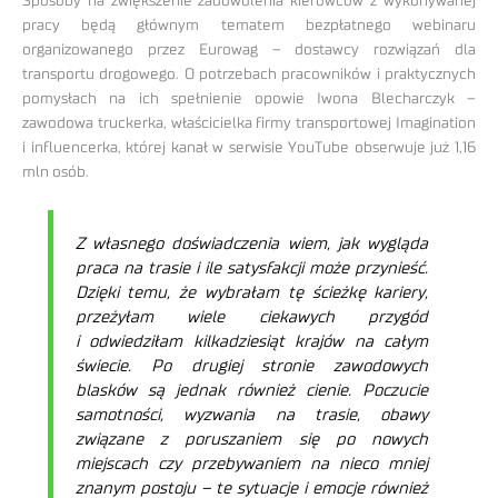
Sposoby na zwiększenie zadowolenia kierowców z wykonywanej
pracy będą głównym tematem bezpłatnego webinaru
organizowanego przez Eurowag – dostawcy rozwiązań dla
transportu drogowego. O potrzebach pracowników i praktycznych
pomysłach na ich spełnienie opowie Iwona Blecharczyk –
zawodowa truckerka, właścicielka firmy transportowej Imagination
i influencerka, której kanał w serwisie YouTube obserwuje już 1,16
mln osób.
Z własnego doświadczenia wiem, jak wygląda
praca na trasie i ile satysfakcji może przynieść.
Dzięki temu, że wybrałam tę ścieżkę kariery,
przeżyłam wiele ciekawych przygód
i odwiedziłam kilkadziesiąt krajów na całym
świecie. Po drugiej stronie zawodowych
blasków są jednak również cienie. Poczucie
samotności, wyzwania na trasie, obawy
związane z poruszaniem się po nowych
miejscach czy przebywaniem na nieco mniej
znanym postoju – te sytuacje i emocje również