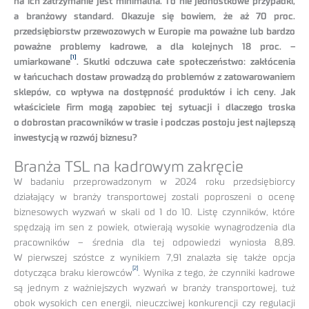
na ich zatrzymanie jest minimalna. To nie jednostkowe przypadki,
a branżowy standard. Okazuje się bowiem, że aż 70 proc.
przedsiębiorstw przewozowych w Europie ma poważne lub bardzo
poważne problemy kadrowe, a dla kolejnych 18 proc. –
[1]
umiarkowane
. Skutki odczuwa całe społeczeństwo: zakłócenia
w łańcuchach dostaw prowadzą do problemów z zatowarowaniem
sklepów, co wpływa na dostępność produktów i ich ceny. Jak
właściciele firm mogą zapobiec tej sytuacji i dlaczego troska
o dobrostan pracowników w trasie i podczas postoju jest najlepszą
inwestycją w rozwój biznesu?
Branża TSL na kadrowym zakręcie
W badaniu przeprowadzonym w 2024 roku przedsiębiorcy
działający w branży transportowej zostali poproszeni o ocenę
biznesowych wyzwań w skali od 1 do 10. Listę czynników, które
spędzają im sen z powiek, otwierają wysokie wynagrodzenia dla
pracowników – średnia dla tej odpowiedzi wyniosła 8,89.
W pierwszej szóstce z wynikiem 7,91 znalazła się także opcja
[2]
dotycząca braku kierowców
. Wynika z tego, że czynniki kadrowe
są jednym z ważniejszych wyzwań w branży transportowej, tuż
obok wysokich cen energii, nieuczciwej konkurencji czy regulacji