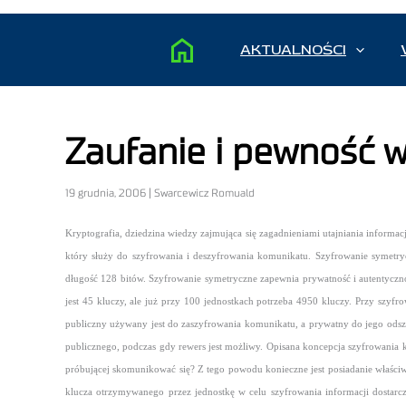
AKTUALNOŚCI
Zaufanie i pewność w 
19 grudnia, 2006 | Swarcewicz Romuald
Kryptografia, dziedzina wiedzy zajmująca się zagadnieniami utajniania informacj
który służy do szyfrowania i deszyfrowania komunikatu. Szyfrowanie symetry
długość 128 bitów. Szyfrowanie symetryczne zapewnia prywatność i autentyczno
jest 45 kluczy, ale już przy 100 jednostkach potrzeba 4950 kluczy. Przy szy
publiczny używany jest do zaszyfrowania komunikatu, a prywatny do jego odszy
publicznego, podczas gdy rewers jest możliwy. Opisana koncepcja szyfrowania k
próbującej skomunikować się? Z tego powodu konieczne jest posiadanie właściwe
klucza otrzymywanego przez jednostkę w celu szyfrowania informacji dostarcza