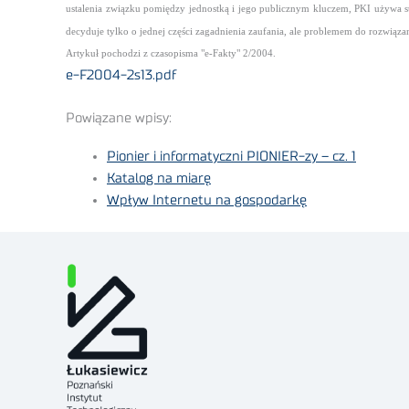
ustalenia związku pomiędzy jednostką i jego publicznym kluczem, PKI używa st
decyduje tylko o jednej części zagadnienia zaufania, ale problemem do rozwiązani
Artykuł pochodzi z czasopisma "e-Fakty" 2/2004.
e-F2004-2s13.pdf
Powiązane wpisy:
Pionier i informatyczni PIONIER-zy – cz. 1
Katalog na miarę
Wpływ Internetu na gospodarkę