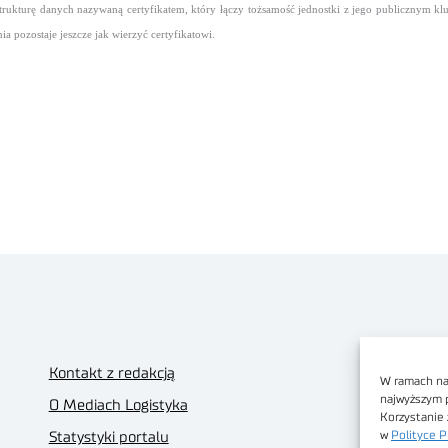
rukturę danych nazywaną certyfikatem, który łączy tożsamość jednostki z jego publicznym kluc
a pozostaje jeszcze jak wierzyć certyfikatowi.
Kontakt z redakcją
W ramach nas
najwyższym 
O Mediach Logistyka
Korzystanie 
w
Polityce P
Statystyki portalu