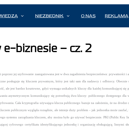
WIEDZA
NIEZBĘDNIK
O NAS
REKLAMA
e-biznesie – cz. 2
i poprzez jej szyfrowanie zaangażowana jest w dwa zagadnienia bezpieczeństwa: prywatności i au
czne posługuje się kluczem prywatnym, który jest taki sam dla nadawcy i odbiorcy. Obecnie
ść, ale jest bardzo kosztowne, gdyż wymaga unikalnych kluczy dla każdej komunikującej się p
frowaniu asymetrycznym komunikujący się potrzebują dwu kluczy: publicznego dostępnego dla w
frowania. Cała kryptografia używająca klucza publicznego bazuje na założeniu, że na drodze 
luczem publicznym wygląda rozsądnie, ale istnieje duży problem – jak jednostka może zaufać,
go systemu zarządzania kluczem, aby można było go używać bezpiecznie. PKI (Public Key Infra
jącej cyfrowego certyfikatu identyfikującego jednostkę i organizację obsługującą. Innymi s