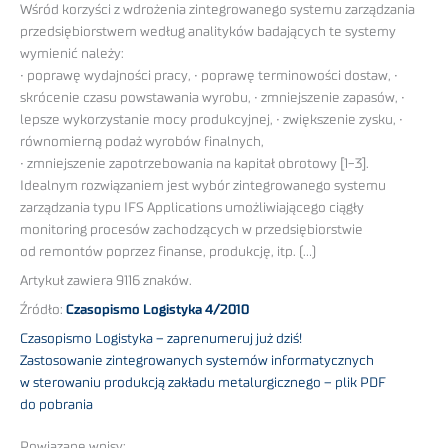
Wśród korzyści z wdrożenia zintegrowanego systemu zarządzania
przedsiębiorstwem według analityków badających te systemy
wymienić należy:
• poprawę wydajności pracy, • poprawę terminowości dostaw, •
skrócenie czasu powstawania wyrobu, • zmniejszenie zapasów, •
lepsze wykorzystanie mocy produkcyjnej, • zwiększenie zysku, •
równomierną podaż wyrobów finalnych,
• zmniejszenie zapotrzebowania na kapitał obrotowy [1-3].
Idealnym rozwiązaniem jest wybór zintegrowanego systemu
zarządzania typu IFS Applications umożliwiającego ciągły
monitoring procesów zachodzących w przedsiębiorstwie
od remontów poprzez finanse, produkcję, itp. (…)
Artykuł zawiera 9116 znaków.
Źródło:
Czasopismo Logistyka 4/2010
Czasopismo Logistyka – zaprenumeruj już dziś!
Zastosowanie zintegrowanych systemów informatycznych
w sterowaniu produkcją zakładu metalurgicznego – plik PDF
do pobrania
Powiązane wpisy: