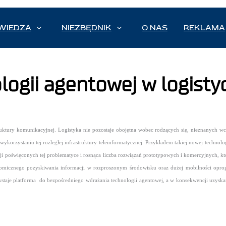
WIEDZA
NIEZBĘDNIK
O NAS
REKLAMA
ogii agentowej w logisty
ruktury komunikacyjnej. Logistyka nie pozostaje obojętna wobec rodzących się, nieznanych 
wykorzystaniu tej rozległej infrastruktury teleinformatycznej.
Przykładem takiej nowej technolog
 poświęconych tej problematyce i rosnąca liczba rozwiązań prototypowych i komercyjnych, któ
onomicznego pozyskiwania informacji w rozproszonym środowisku oraz dużej mobilności oprog
wstaje platforma do bezpośredniego wdrażania technologii agentowej, a w konsekwencji uzyska