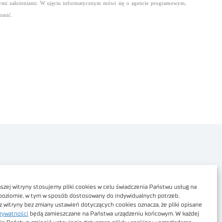
tymi założeniami. W ujęciu informatycznym mówi się o agencie programowym,
homić.
Polityka prywatności
Dostępność cyfrowa
zej witryny stosujemy pliki cookies w celu świadczenia Państwu usług na
poziomie, w tym w sposób dostosowany do indywidualnych potrzeb.
Regulamin Portalu
z witryny bez zmiany ustawień dotyczących cookies oznacza, że pliki opisane
rywatności
będą zamieszczane na Państwa urządzeniu końcowym. W każdej
Regulamin sklepu