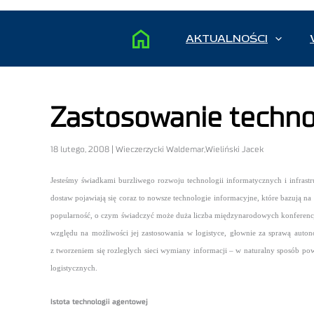
AKTUALNOŚCI
Zastosowanie technol
18 lutego, 2008 | Wieczerzycki Waldemar,Wieliński Jacek
Jesteśmy świadkami burzliwego rozwoju technologii informatycznych i infrast
dostaw pojawiają się coraz to nowsze technologie informacyjne, które bazują na 
popularność, o czym świadczyć może duża liczba międzynarodowych konferencji
względu na możliwości jej zastosowania w logistyce, głownie za sprawą aut
z tworzeniem się rozległych sieci wymiany informacji – w naturalny sposób po
logistycznych.
Istota technologii agentowej