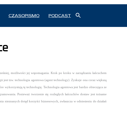
Search
CZASOPISMO
PODCAST
for:
Search Button
ce
wcześniej, możliwości jej wspomagania. Krok po kroku w zarządzaniu łańcuchem
ii jest tzw. technologia agentowa (agent technology). Zyskuje ona coraz większą
re wykorzystują tę technologię.
Technologia agentowa jest bardzo obiecująca ze
ramowania. Ponieważ tworzenie się rozległych łańcuchów dostaw jest tożsame
nia nieznanych dotąd korzyści biznesowych, zwłaszcza w odniesieniu do działań