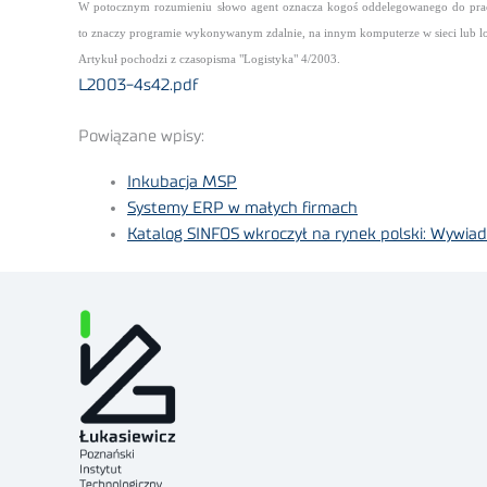
W potocznym rozumieniu słowo agent oznacza kogoś oddelegowanego do pracy
to znaczy programie wykonywanym zdalnie, na innym komputerze w sieci lub lo
Artykuł pochodzi z czasopisma "Logistyka" 4/2003.
L2003-4s42.pdf
Powiązane wpisy:
Inkubacja MSP
Systemy ERP w małych firmach
Katalog SINFOS wkroczył na rynek polski: Wywia