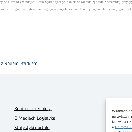
 w określonym miejscu i tam wykonującego określone zadanie zgodnie z wcześniej przyję
kalnie. Program taki działa według życzeń użytkownika lub innego agenta który mógł go uruc
d z Rolfem Starkiem
Kontakt z redakcją
W ramach nas
najwyższym 
O Mediach Logistyka
Korzystanie 
w
Polityce P
Statystyki portalu