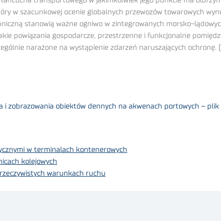
nia łańcucha transportowego w jakimkolwiek jego punkcie ma olbr
tóry w szacunkowej ocenie globalnych przewozów towarowych wynos
chniczną stanowią ważne ogniwo w zintegrowanych morsko-lądowy
akie powiązania gospodarcze, przestrzenne i funkcjonalne pomięd
zególnie narażone na wystąpienie zdarzeń naruszających ochronę. 
a i zobrazowania obiektów dennych na akwenach portowych – plik
ycznymi w terminalach kontenerowych
nicach kolejowych
w rzeczywistych warunkach ruchu