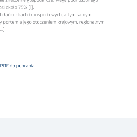
zymie znaczenie gospodarcze. Waga podnoszonego
i około 75% [1].
ch łańcuchach transportowych, a tym samym
zy portem a jego otoczeniem krajowym, regionalnym
(…)
 PDF do pobrania