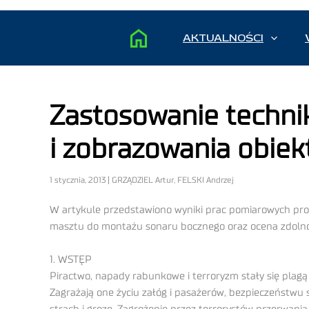
AKTUALNOŚCI
Zastosowanie techni
i zobrazowania obie
1 stycznia, 2013 | GRZĄDZIEL Artur, FELSKI Andrzej
W artykule przedstawiono wyniki prac pomiarowych p
masztu do montażu sonaru bocznego oraz ocena zdolno
1. WSTĘP
Piractwo, napady rabunkowe i terroryzm stały się plagą 
Zagrażają one życiu załóg i pasażerów, bezpieczeństwu 