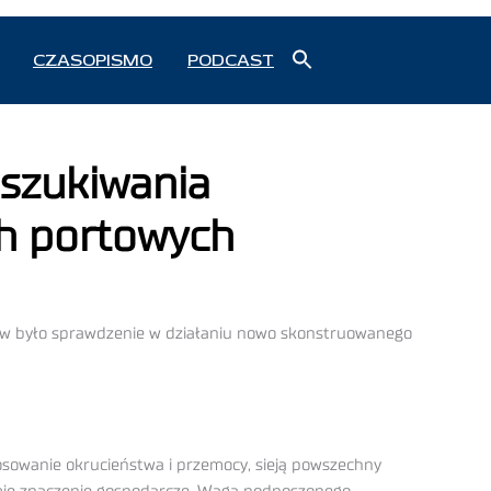
Search
CZASOPISMO
PODCAST
for:
Search Button
oszukiwania
h portowych
w było sprawdzenie w działaniu nowo skonstruowanego
tosowanie okrucieństwa i przemocy, sieją powszechny