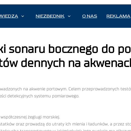
WIEDZA
NIEZBĘDNIK
O NAS
REKLAMA
ki sonaru bocznego do p
któw dennych na akwenac
rowadzonych na akwenie portowym. Celem przeprowadzonych testó
ści detekcyjnych systemu pomiarowego.
współczesnej żeglugi morskiej.
statków oraz prowadzą do utraty ich mienia i ładunków, a przez s