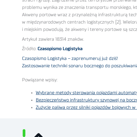
strach i grozę. Zagrożenie przez terrorystów przerwa
problemu wynika ze znaczenia transportu morskiego, k
Akweny portowe wraz z przynależną infrastrukturą te
w międzynarodowych centrach logistycznych [2]. Wielor
i miejskim powodują, że akweny i tereny portowe są szc
Artykuł zawiera 18314 znaków.
Źródło:
Czasopismo Logistyka
Czasopismo Logistyka – zaprenumeruj już dziś!
Zastosowanie techniki sonaru bocznego do poszukiwani
Powiązane wpisy:
Wybrane metody sterowania pojazdami automat
Bezpieczeństwo infrastruktury szynowej na bocz
Zużycie paliwa przez silniki pojazdów bojowych 