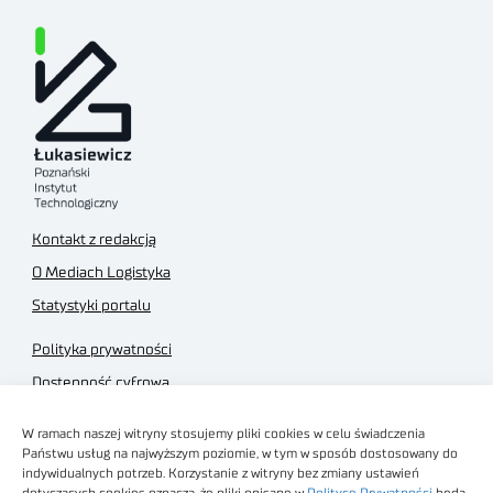
Kontakt z redakcją
O Mediach Logistyka
Statystyki portalu
Polityka prywatności
Dostępność cyfrowa
Regulamin Portalu
W ramach naszej witryny stosujemy pliki cookies w celu świadczenia
Regulamin sklepu
Państwu usług na najwyższym poziomie, w tym w sposób dostosowany do
indywidualnych potrzeb. Korzystanie z witryny bez zmiany ustawień