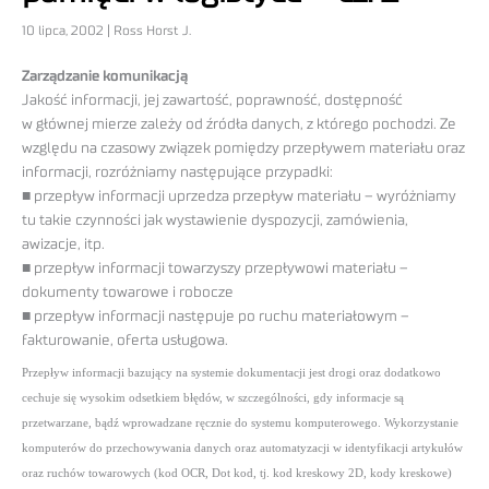
10 lipca, 2002 | Ross Horst J.
Zarządzanie komunikacją
Jakość informacji, jej zawartość, poprawność, dostępność
w głównej mierze zależy od źródła danych, z którego pochodzi. Ze
względu na czasowy związek pomiędzy przepływem materiału oraz
informacji, rozróżniamy następujące przypadki:
■ przepływ informacji uprzedza przepływ materiału – wyróżniamy
tu takie czynności jak wystawienie dyspozycji, zamówienia,
awizacje, itp.
■ przepływ informacji towarzyszy przepływowi materiału –
dokumenty towarowe i robocze
■ przepływ informacji następuje po ruchu materiałowym –
fakturowanie, oferta usługowa.
Przepływ informacji bazujący na systemie dokumentacji jest drogi oraz dodatkowo
cechuje się wysokim odsetkiem błędów, w szczególności, gdy informacje są
przetwarzane, bądź wprowadzane ręcznie do systemu komputerowego. Wykorzystanie
komputerów do przechowywania danych oraz automatyzacji w identyfikacji artykułów
oraz ruchów towarowych (kod OCR, Dot kod, tj. kod kreskowy 2D, kody kreskowe)