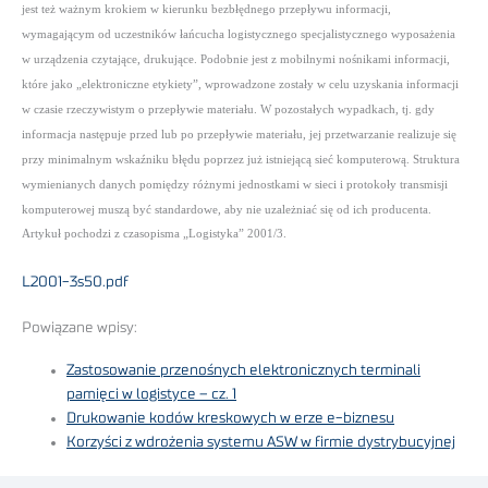
jest też ważnym krokiem w kierunku bezbłędnego przepływu informacji,
wymagającym od uczestników łańcucha logistycznego specjalistycznego wyposażenia
w urządzenia czytające, drukujące. Podobnie jest z mobilnymi nośnikami informacji,
które jako „elektroniczne etykiety”, wprowadzone zostały w celu uzyskania informacji
w czasie rzeczywistym o przepływie materiału. W pozostałych wypadkach, tj. gdy
informacja następuje przed lub po przepływie materiału, jej przetwarzanie realizuje się
przy minimalnym wskaźniku błędu poprzez już istniejącą sieć komputerową. Struktura
wymienianych danych pomiędzy różnymi jednostkami w sieci i protokoły transmisji
komputerowej muszą być standardowe, aby nie uzależniać się od ich producenta.
Artykuł pochodzi z czasopisma „Logistyka” 2001/3.
L2001-3s50.pdf
Powiązane wpisy:
Zastosowanie przenośnych elektronicznych terminali
pamięci w logistyce – cz. 1
Drukowanie kodów kreskowych w erze e-biznesu
Korzyści z wdrożenia systemu ASW w firmie dystrybucyjnej