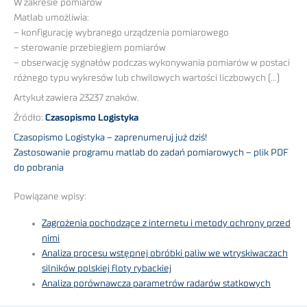
W zakresie pomiarów
Matlab umożliwia:
– konfigurację wybranego urządzenia pomiarowego
– sterowanie przebiegiem pomiarów
– obserwację sygnałów podczas wykonywania pomiarów w postaci
różnego typu wykresów lub chwilowych wartości liczbowych (…)
Artykuł zawiera 23237 znaków.
Źródło:
Czasopismo Logistyka
Czasopismo Logistyka – zaprenumeruj już dziś!
Zastosowanie programu matlab do zadań pomiarowych – plik PDF
do pobrania
Powiązane wpisy:
Zagrożenia pochodzące z internetu i metody ochrony przed
nimi
Analiza procesu wstępnej obróbki paliw we wtryskiwaczach
silników polskiej floty rybackiej
Analiza porównawcza parametrów radarów statkowych