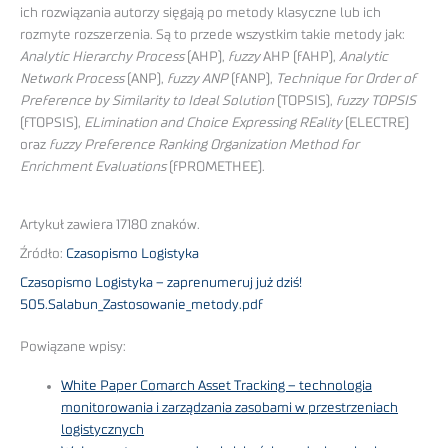
ich rozwiązania autorzy sięgają po metody klasyczne lub ich
rozmyte rozszerzenia. Są to przede wszystkim takie metody jak:
Analytic Hierarchy Process
(AHP),
fuzzy
AHP (fAHP),
Analytic
Network Process
(ANP),
fuzzy ANP
(fANP),
Technique for Order of
Preference by Similarity to Ideal Solution
(TOPSIS),
fuzzy TOPSIS
(fTOPSIS),
ELimination and Choice Expressing REality
(ELECTRE)
oraz
fuzzy Preference Ranking Organization Method for
Enrichment Evaluations
(fPROMETHEE).
Artykuł zawiera 17180 znaków.
Źródło:
Czasopismo Logistyka
Czasopismo Logistyka – zaprenumeruj już dziś!
505.Salabun_Zastosowanie_metody.pdf
Powiązane wpisy:
White Paper Comarch Asset Tracking – technologia
monitorowania i zarządzania zasobami w przestrzeniach
logistycznych