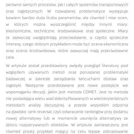
zarówno samych procesów, jak i całych systemów transportowych
oraz logistycznych. W rozważanej problematyce występuje
bowiem bardzo duża liczba parametrów, ale również i miar ocen,
w których można wyszczególnić między innymi miary:
ekonomiczne, techniczne, środowiskowe oraz społeczne. Miary
te zazwyczaj uwzględniają przeciwstawne, a często sprzeczne
interesy, czego dobrym przykładem może być ocena ekonomiczna
oraz ocena środowiskowa, które zazwyczaj mają przeciwstawne
cele.
W artykule został przedstawiony zwięzły przegląd literatury pod
względem używanych metod oraz poruszanej problematyki
badawczej w zakresie zarządzania łańcuchami dostaw oraz
logistyki. Następnie przedstawiane jest nowe podejście we
wspomaganiu decyzji, jakim jest metoda COMET. Jest to metoda
nie posiadająca wielu wad zidentyfikowanych w wielokryterialnych
metodach analizy decyzyjnej, a przede wszystkim odporna
na zjawisko
rank reversal
, czyli odwracanie rankingów przy dodaniu
nowej alternatywy lub w momencie usunięcia alternatywy ze
zbioru rozpatrywanych obiektów. W artykule zamieszczony jest
również prosty przykład mający na celu lepsze zobrazowanie