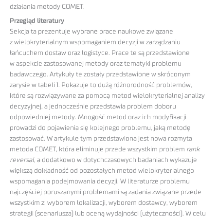
działania metody COMET.
Przegląd literatury
Sekcja ta prezentuje wybrane prace naukowe związane
z wielokryterialnym wspomaganiem decyzji w zarządzaniu
łańcuchem dostaw oraz logistyce. Prace te są przedstawione
w aspekcie zastosowanej metody oraz tematyki problemu
badawczego. Artykuły te zostały przedstawione w skróconym
zarysie w tabeli 1. Pokazuje to dużą różnorodność problemów,
które są rozwiązywane za pomocą metod wielokryterialnej analizy
decyzyjnej, a jednocześnie przedstawia problem doboru
odpowiedniej metody. Mnogość metod oraz ich modyfikacji
prowadzi do pojawienia się kolejnego problemu, jaką metodę
zastosować. W artykule tym przedstawiona jest nowa rozmyta
metoda COMET, która eliminuje przede wszystkim problem
rank
reversal
, a dodatkowo w dotychczasowych badaniach wykazuje
większą dokładność od pozostałych metod wielokryterialnego
wspomagania podejmowania decyzji. W literaturze problemu
najczęściej poruszanymi problemami są zadania związane przede
wszystkim z: wyborem lokalizacji, wyborem dostawcy, wyborem
strategii (scenariusza) lub oceną wydajności (użyteczności). W celu