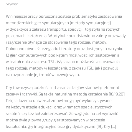
Szymon
W niniejszej pracy poruszona została problematyka zastosowania
menedżerskich gier symulacyjnych (metody symulacyjnej)
w dydaktyce z zakresu transportu, spedycji i logistyki na różnych
poziomach kształcenia. W artykule przedstawiono zalety oraz wady
i zagrożenia płynące ze stosowania tego rodzaju metody.
Dokonano również przeglądu literatury oraz dostępnych na rynku
13 gier komputerowych pod kątem możliwości ich zastosowania
w kształceniu z zakresu TSL. Wykazano możliwość zastosowania
tego rodzaju metody w kształceniu z zakresu TSL, jak i pozwolił
na rozpoznanie jej trendów rozwojowych.
Gry towarzyszą ludzkości od zarania dziejów stanowiąc element
zabawy i rozrywki. Są także naturalną metodą kształcenia [18,19,20].
Dzięki dużemu uniwersalizmowi mogą być wykorzystywane
na każdym etapie edukacji oraz w ramach specjalistycznych
szkoleń, czy też kół zainteresowań. Ze względu na cel wyróżnić
można dwie główne grupy gier stosowanych w procesie
kształcenia: gry integracyjne oraz gry dydaktyczne [18]. Gry (…)