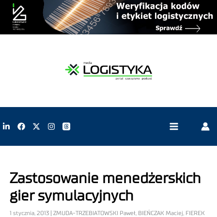
Zastosowanie menedżerskich
gier symulacyjnych
1 stycznia, 2013 | ZMUDA-TRZEBIATOWSKI Paweł, BIEŃCZAK Maciej, FIEREK