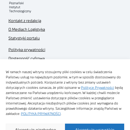
Kontakt z redakcją
O Mediach Logistyka
Statystyki portalu
Polityka prywatności
Dostępność cyfrowa
Regulamin Portalu
W ramach naszej witryny stosujemy pliki cookies w celu świadczenia
Regulamin sklepu
Państwu usług na najwyższym poziomie, w tym w sposób dostosowany do
indywidualnych potrzeb. Korzystanie z witryny bez zmiany ustawień
dotyczących cookies oznacza, że pliki opisane w
Polityce Prywatności
będą
zamieszczane na Państwa urządzeniu końcowym. W każdej chwili możecie
Państwo zmienić ustawienia dotyczące plików cookies w przeglądarce
internetowej. Akceptacja niezbędnych plików cookies jest wymagana do
Obrazy stockowe
prawidłowego działania witryny. Szczegółowe informacje znajdą Państwo w
autorstwa
zakładce:
POLITYKA PRYWATNOŚCI
.
Sieć Badawcza Łukasiewicz - Poznański Instytut