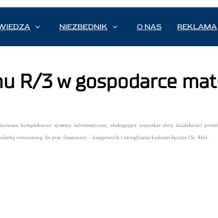
WIEDZA
NIEZBĘDNIK
O NAS
REKLAMA
u R/3 w gospodarce mat
owane kompleksowe systemy informatyczne, obsługujące wszystkie sfery działalności przeds
spodarkę remontową, do prac finansowo – księgowych i zarządzania kadrami łącznie (St. Abt).