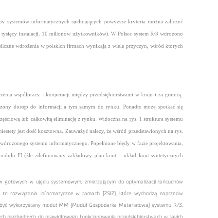
y systemów informatycznych spełniających powyższe kryteria można zaliczyć
6 tysięcy instalacji, 10 milionów użytkowników). W Polsce system R/3 wdrożono
liczne wdrożenia w polskich firmach wynikają z wielu przyczyn, wśród których
zenia współpracy i kooperacji między przedsiębiorstwami w kraju i za granicą.
czony dostęp do informacji a tym samym do rynku. Ponadto może spotkać się
zęściową lub całkowitą eliminację z rynku. Widoczna na rys. 1 struktura systemu
niestety jest dość kosztowna. Zauważyć należy, że wśród przedstawionych na rys.
 wdrożonego systemu informatycznego. Popełnione błędy w fazie projektowania,
modułu FI (źle zdefiniowany zakładowy plan kont – układ kont syntetycznych
ów gotowych w ujęciu systemowym, zmierzającym do optymalizacji łańcuchów
 te rozwiązania informatyczne w ramach (ZSIZ), które wychodzą naprzeciw
oże być wykorzystany moduł MM (Moduł Gospodarka Materiałowa) systemu R/3.
ych niezbędnych do prawidłowego funkcjonowania przedsiębiorstwach w takich