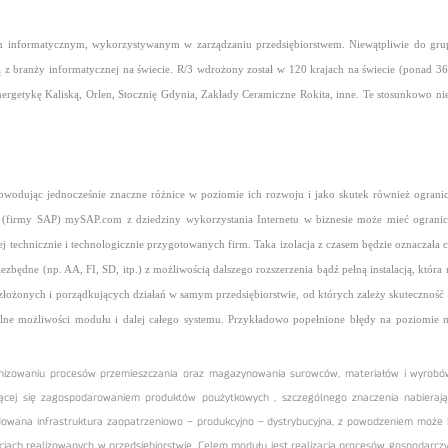
 informatycznym, wykorzystywanym w zarządzaniu przedsiębiorstwem. Niewątpliwie do grup
ą z branży informatycznej na świecie. R/3 wdrożony został w 120 krajach na świecie (ponad 3
etykę Kaliską, Orlen, Stocznię Gdynia, Zakłady Ceramiczne Rokita, inne. Te stosunkowo nie
powodując jednocześnie znaczne różnice w poziomie ich rozwoju i jako skutek również ogranic
ń (firmy SAP) mySAP.com z dziedziny wykorzystania Internetu w biznesie może mieć ograni
 technicznie i technologicznie przygotowanych firm. Taka izolacja z czasem będzie oznaczała c
zbędne (np. AA, FI, SD, itp.) z możliwością dalszego rozszerzenia bądź pełną instalacją, która 
złożonych i porządkujących działań w samym przedsiębiorstwie, od których zależy skuteczność
lne możliwości modułu i dalej całego systemu. Przykładowo popełnione błędy na poziomie 
rganizowaniu procesów przemieszczania oraz magazynowania surowców, materiałów i wyrob
ącej się zagospodarowaniem produktów poużytkowych , szczególnego znaczenia nabierają
ozbudowana infrastruktura zaopatrzeniowo – produkcyjno – dystrybucyjna, z powodzeniem m
ach realizowanych w przedsiębiorstwie. Celem modułu jest realizacja procesów gospodarcz