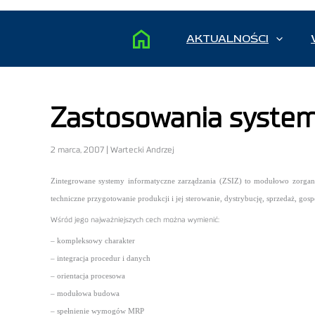
AKTUALNOŚCI
Zastosowania system
2 marca, 2007 | Wartecki Andrzej
Zintegrowane systemy informatyczne zarządzania (ZSIZ) to modułowo zorganiz
techniczne przygotowanie produkcji i jej sterowanie, dystrybucję, sprzedaż, go
Wśród jego najważniejszych cech można wymienić:
– kompleksowy charakter
– integracja procedur i danych
– orientacja procesowa
– modułowa budowa
– spełnienie wymogów MRP