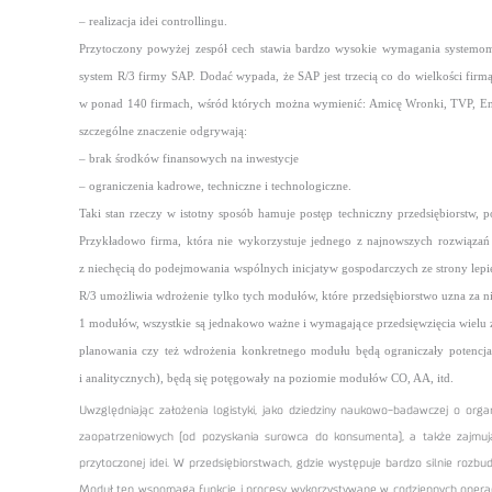
– realizacja idei controllingu.
Przytoczony powyżej zespół cech stawia bardzo wysokie wymagania systemom
system R/3 firmy SAP. Dodać wypada, że SAP jest trzecią co do wielkości firm
w ponad 140 firmach, wśród których można wymienić: Amicę Wronki, TVP, Energ
szczególne znaczenie odgrywają:
– brak środków finansowych na inwestycje
– ograniczenia kadrowe, techniczne i technologiczne.
Taki stan rzeczy w istotny sposób hamuje postęp techniczny przedsiębiorstw, 
Przykładowo firma, która nie wykorzystuje jednego z najnowszych rozwiąza
z niechęcią do podejmowania wspólnych inicjatyw gospodarczych ze strony lepiej
R/3 umożliwia wdrożenie tylko tych modułów, które przedsiębiorstwo uzna za nie
1 modułów, wszystkie są jednakowo ważne i wymagające przedsięwzięcia wielu 
planowania czy też wdrożenia konkretnego modułu będą ograniczały potencja
i analitycznych), będą się potęgowały na poziomie modułów CO, AA, itd.
Uwzględniając założenia logistyki, jako dziedziny naukowo-badawczej o o
zaopatrzeniowych (od pozyskania surowca do konsumenta), a także zajmuj
przytoczonej idei. W przedsiębiorstwach, gdzie występuje bardzo silnie r
Moduł ten wspomaga funkcje i procesy wykorzystywane w codziennych operacj