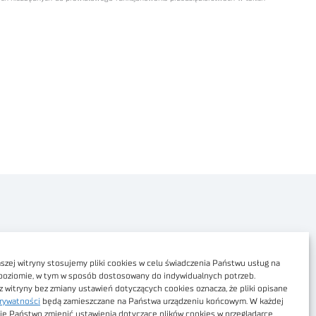
Polityka prywatności
Dostępność cyfrowa
zej witryny stosujemy pliki cookies w celu świadczenia Państwu usług na
poziomie, w tym w sposób dostosowany do indywidualnych potrzeb.
Regulamin Portalu
z witryny bez zmiany ustawień dotyczących cookies oznacza, że pliki opisane
rywatności
będą zamieszczane na Państwa urządzeniu końcowym. W każdej
Regulamin sklepu
ie Państwo zmienić ustawienia dotyczące plików cookies w przeglądarce