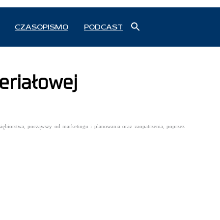
Search
CZASOPISMO
PODCAST
for:
Search Button
eriałowej
iębiorstwa, począwszy od marketingu i planowania oraz zaopatrzenia, poprzez