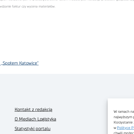
wdzanie faktur czy wycena materiałów.
 „Społem Katowice”
Kontakt z redakcją
W ramach nas
najwyższym 
O Mediach Logistyka
Korzystanie 
w
Polityce P
Statystyki portalu
chwili możec