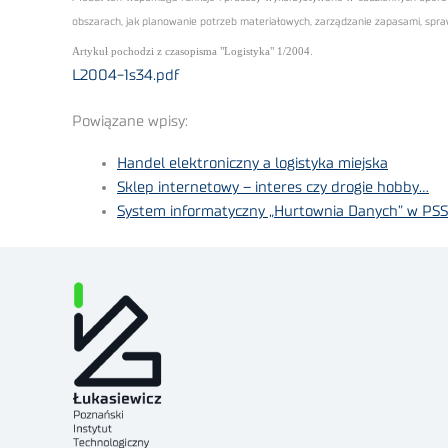
obszarach, jak planowanie potrzeb materiałowych, zarządzanie zapasami, spra
Artykuł pochodzi z czasopisma "Logistyka" 1/2004.
L2004-1s34.pdf
Powiązane wpisy:
Handel elektroniczny a logistyka miejska
Sklep internetowy – interes czy drogie hobby…
System informatyczny „Hurtownia Danych” w PSS