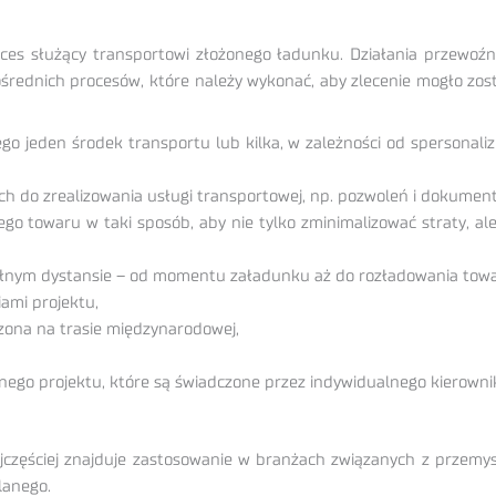
oces służący transportowi złożonego ładunku. Działania przewoźni
średnich procesów, które należy wykonać, aby zlecenie mogło zost
go jeden środek transportu lub kilka, w zależności od spersonal
h do zrealizowania usługi transportowej, np. pozwoleń i dokumen
go towaru w taki sposób, aby nie tylko zminimalizować straty, al
ełnym dystansie – od momentu załadunku aż do rozładowania tow
iami projektu,
czona na trasie międzynarodowej,
onego projektu, które są świadczone przez indywidualnego kierowni
jczęściej znajduje zastosowanie w branżach związanych z przemys
lanego.