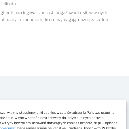
 klienta.
ugi outsourcingowe zamiast angażowania sił własnych.
w pobocznych zadaniach, które wymagają dużo czasu lub
Polityka prywatności
Dostępność cyfrowa
zej witryny stosujemy pliki cookies w celu świadczenia Państwu usług na
poziomie, w tym w sposób dostosowany do indywidualnych potrzeb.
Regulamin Portalu
z witryny bez zmiany ustawień dotyczących cookies oznacza, że pliki opisane
rywatności
będą zamieszczane na Państwa urządzeniu końcowym. W każdej