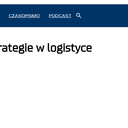
Search
CZASOPISMO
PODCAST
for:
Search Button
ategie w logistyce