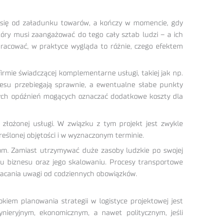
na się od załadunku towarów, a kończy w momencie, gdy
tóry musi zaangażować do tego cały sztab ludzi – a ich
racować, w praktyce wygląda to różnie, czego efektem
irmie świadczącej komplementarne usługi, takiej jak np.
cesu przebiegają sprawnie, a ewentualne słabe punkty
nych opóźnień mogących oznaczać dodatkowe koszty dla
j złożonej usługi. W związku z tym projekt jest zwykle
eślonej objętości i w wyznaczonym terminie.
stom. Zamiast utrzymywać duże zasoby ludzkie po swojej
niu biznesu oraz jego skalowaniu. Procesy transportowe
acania uwagi od codziennych obowiązków.
em planowania strategii w logistyce projektowej jest
nieryjnym, ekonomicznym, a nawet politycznym, jeśli