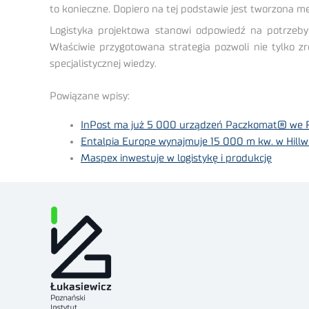
to konieczne. Dopiero na tej podstawie jest tworzona met
Logistyka projektowa stanowi odpowiedź na potrzeby 
Właściwie przygotowana strategia pozwoli nie tylko z
specjalistycznej wiedzy.
Powiązane wpisy:
InPost ma już 5 000 urządzeń Paczkomat® we F
Entalpia Europe wynajmuje 15 000 m kw. w Hill
Maspex inwestuje w logistykę i produkcję