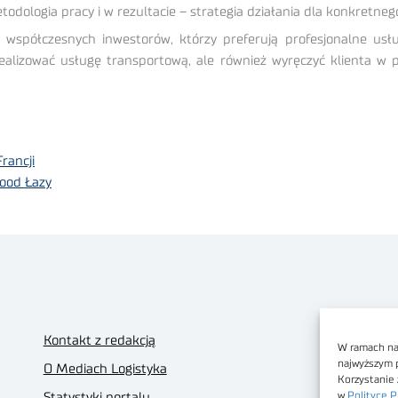
odologia pracy i w rezultacie – strategia działania dla konkretnego
współczesnych inwestorów, którzy preferują profesjonalne usł
realizować usługę transportową, ale również wyręczyć klienta 
rancji
wood Łazy
Kontakt z redakcją
W ramach nas
najwyższym 
O Mediach Logistyka
Korzystanie 
w
Polityce P
Statystyki portalu