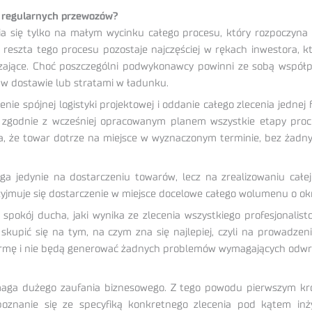
, regularnych przewozów?
pia się tylko na małym wycinku całego procesu, który rozpoczy
a reszta tego procesu pozostaje najczęściej w rękach inwestora, k
czające. Choć poszczególni podwykonawcy powinni ze sobą współp
 w dostawie lub stratami w ładunku.
spójnej logistyki projektowej i oddanie całego zlecenia jednej f
u zgodnie z wcześniej opracowanym planem wszystkie etapy pro
za, że towar dotrze na miejsce w wyznaczonym terminie, bez żad
lega jedynie na dostarczeniu towarów, lecz na zrealizowaniu całe
zyjmuje się dostarczenie w miejsce docelowe całego wolumenu o okr
 spokój ducha, jaki wynika ze zlecenia wszystkiego profesjonali
e skupić się na tym, na czym zna się najlepiej, czyli na prowadze
firmę i nie będą generować żadnych problemów wymagających odwr
aga dużego zaufania biznesowego. Z tego powodu pierwszym kroki
oznanie się ze specyfiką konkretnego zlecenia pod kątem inży