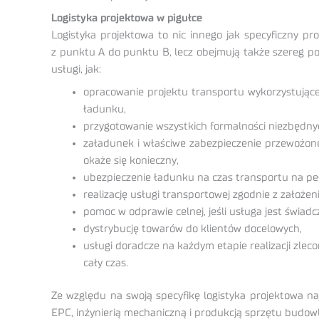
Logistyka projektowa w pigułce
Logistyka projektowa to nic innego jak specyficzny pr
z punktu A do punktu B, lecz obejmują także szereg po
usługi, jak:
opracowanie projektu transportu wykorzystujące
ładunku,
przygotowanie wszystkich formalności niezbędnyc
załadunek i właściwe zabezpieczenie przewożone
okaże się konieczny,
ubezpieczenie ładunku na czas transportu na p
realizację usługi transportowej zgodnie z założen
pomoc w odprawie celnej, jeśli usługa jest świad
dystrybucję towarów do klientów docelowych,
usługi doradcze na każdym etapie realizacji zlec
cały czas.
Ze względu na swoją specyfikę logistyka projektowa na
EPC, inżynierią mechaniczną i produkcją sprzętu budow