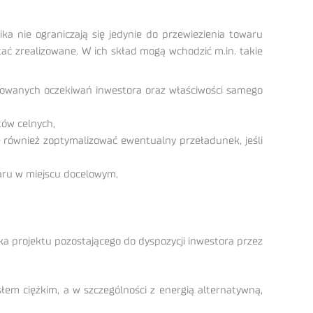
ka nie ograniczają się jedynie do przewiezienia towaru
ać zrealizowane. W ich skład mogą wchodzić m.in. takie
izowanych oczekiwań inwestora oraz właściwości samego
tów celnych,
e również zoptymalizować ewentualny przeładunek, jeśli
aru w miejscu docelowym,
ka projektu pozostającego do dyspozycji inwestora przez
łem ciężkim, a w szczególności z energią alternatywną,