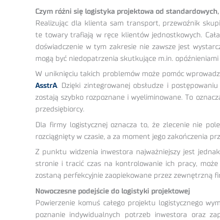
Czym różni się logistyka projektowa od standardowych
Realizując dla klienta sam transport, przewoźnik sku
te towary trafiają w ręce klientów jednostkowych. Cał
doświadczenie w tym zakresie nie zawsze jest wystar
mogą być niedopatrzenia skutkujące m.in. opóźnieniami
W uniknięciu takich problemów może pomóc wprowadzenie 
AsstrA
. Dzięki zintegrowanej obsłudze i postępowani
zostają szybko rozpoznane i wyeliminowane. To oznac
przedsiębiorcy.
Dla firmy logistycznej oznacza to, że zlecenie nie po
rozciągnięty w czasie, a za moment jego zakończenia pr
Z punktu widzenia inwestora najważniejszy jest jednak
stronie i tracić czas na kontrolowanie ich pracy, moż
zostaną perfekcyjnie zaopiekowane przez zewnętrzną 
Nowoczesne podejście do logistyki projektowej
Powierzenie komuś całego projektu logistycznego wym
poznanie indywidualnych potrzeb inwestora oraz zap