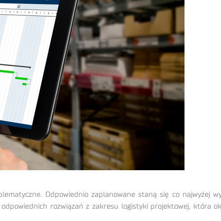
blematyczne. Odpowiednio zaplanowane staną się co najwyżej wy
e odpowiednich rozwiązań z zakresu logistyki projektowej, która