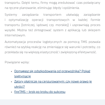
transportu. Dzięki temu, firmy mogą zredukować czas poświęcany
na ręczne planowanie, eliminując błędy i opóźnienia.
Systemy zarządzania transportem ułatwiają zarządzanie
i optymalizację operacji transportowych w każdej formie
transportu (lotniczej, lądowej czy morskiej) i usprawniają proces
wysyłki. Można też zintegrować system z aplikacją lub sklepem
internetowym.
Automatyzacja procesów logistycznych za pomocą TMS pozwala
również na szybką reakcję na zmieniające się warunki i potrzeby, co
przekłada się na większą elastyczność i zwiększoną efektywność.
Powiązane wpisy:
Domagasz się odszkodowania od przewoźnika? Pokaż
legitymację
Zatory płatnicze na cenzurowanym: czy nowe prawo je
ukróci?
fireTMS – krok po kroku do sukcesu