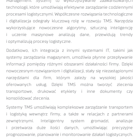
Management System) to wykorzystywanie zaawansowanych
technologii, które umożliwiają efektywne zarządzanie codziennymi
procesami logistycznymi. Współczesne rozwiązania technologiczne
i digitalizacja odegrały kluczową rolę w rozwoju TMS. Narzędzia
wykorzystujące nowoczesne algorytmy, sztuczną inteligencję
i uczenie maszynowe analizują dane, przewidują trendy
i optymalizują procesy logistyczne.
Dodatkowo, ich integracja z innymi systemami IT, takimi jak
systemy zarządzania magazynem, umożliwia płynne przepływanie
informacji pomiędzy różnymi obszarami działalności firmy. Dzięki
nowoczesnym rozwiązaniom i digitalizacji, stały się niezastąpionymi
narzędziami dla firm, którym zależy na wysokiej jakości
oferowanych usług. Dzięki TMS można tworzyć zlecenia
transportowe, drukować etykiety i inne dokumenty czy
konsolidować zlecenia.
Systemy TMS umożliwiają kompleksowe zarządzanie transportem
i logistyką wewnątrz firmy, a także w relacjach z partnerami
zewnętrznymi. Inteligentny system gromadzi, analizuje
i przetwarza duże ilości danych, umożliwiając precyzyjne
prognozowanie, planowanie i monitorowanie działań logistycznych.