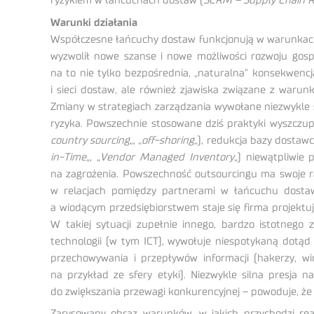
ryzykiem w łańcuchach dostaw (
SCRM – Supply Chain 
Warunki działania
Współczesne łańcuchy dostaw funkcjonują w warunkach 
wyzwolił nowe szanse i nowe możliwości rozwoju gos
na to nie tylko bezpośrednia, „naturalna” konsekwencj
i sieci dostaw, ale również zjawiska związane z warun
Zmiany w strategiach zarządzania wywołane niezwykle 
ryzyka. Powszechnie stosowane dziś praktyki wyszczup
country sourcing
„, „
off-shoring
„), redukcja bazy dostawc
in-Time
„, „
Vendor Managed Inventory
„) niewątpliwie
na zagrożenia. Powszechność outsourcingu ma swoje rac
w relacjach pomiędzy partnerami w łańcuchu dostaw
a wiodącym przedsiębiorstwem staje się firma projekt
W takiej sytuacji zupełnie innego, bardzo istotnego
technologii (w tym ICT), wywołuje niespotykaną dotąd
przechowywania i przepływów informacji (hakerzy, wir
na przykład ze sfery etyki). Niezwykle silna presja
do zwiększania przewagi konkurencyjnej – powoduje, że ni
Zarysowany obraz warunków, w jakich przychodzi rea