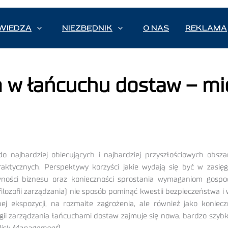
WIEDZA
NIEZBĘDNIK
O NAS
REKLAMA
m w łańcuchu dostaw – m
o najbardziej obiecujących i najbardziej przyszłościowych obsz
aktycznych. Perspektywy korzyści jakie wydają się być w zasięg
ności biznesu oraz konieczności sprostania wymaganiom gospod
j filozofii zarządzania) nie sposób pominąć kwestii bezpieczeństwa
j ekspozycji, na rozmaite zagrożenia, ale również jako koniec
ii zarządzania łańcuchami dostaw zajmuje się nowa, bardzo szybko 