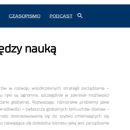
Search
CZASOPISMO
PODCAST
for:
Search Button
iędzy nauką
arów w rozwoju współczesnych strategii zarządzania –
u ręki są ogromne, szczególnie w zakresie możliwości
arki globalnej. Rozważając różnorakie problemy jakie
 i wrażliwości – zwłaszcza globalnych łańcuchów dostaw –
zność dostosowywania się do szybko zmieniających się
rozwijająca się dziedzina biznesu jaką jest zarządzanie