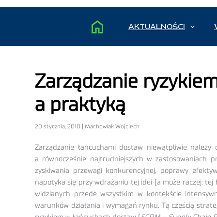
AKTUALNOŚCI
Zarządzanie ryzykie
a praktyką
20 stycznia, 2010 | Machowiak Wojciech
Zarządzanie łańcuchami dostaw niewątpliwie należy d
a równocześnie najtrudniejszych w zastosowaniach pr
zyskiwania przewagi konkurencyjnej, poprawy efektyw
napotyka się przy wdrażaniu tej idei (a może raczej: te
widzianych przede wszystkim w kontekście intensywne
warunków działania i wymagań rynku. Tą częścią strateg