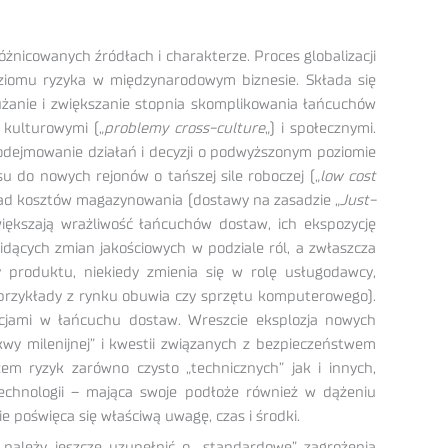
icowanych źródłach i charakterze. Proces globalizacji
ziomu ryzyka w międzynarodowym biznesie. Składa się
łużanie i zwiększanie stopnia skomplikowania łańcuchów
 kulturowymi („
problemy cross-culture
„) i społecznymi.
odejmowanie działań i decyzji o podwyższonym poziomie
su do nowych rejonów o tańszej sile roboczej („
low cost
ykład kosztów magazynowania (dostawy na zasadzie „
Just-
iększają wrażliwość łańcuchów dostaw, ich ekspozycję
idących zmian jakościowych w podziale ról, a zwłaszcza
produktu, niekiedy zmienia się w rolę usługodawcy,
 przykłady z rynku obuwia czy sprzętu komputerowego).
lacjami w łańcuchu dostaw. Wreszcie eksplozja nowych
wy milenijnej” i kwestii związanych z bezpieczeństwem
żem ryzyk zarówno czysto „technicznych” jak i innych,
technologii – mająca swoje podłoże również w dążeniu
e poświęca się właściwą uwagę, czas i środki.
należy jeszcze uzupełnić o „standardowe” zagrożenia