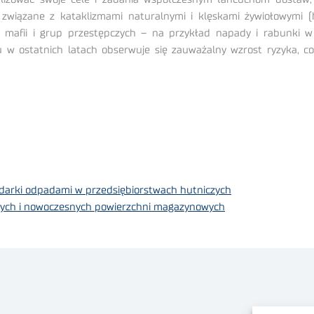
związane z kataklizmami naturalnymi i klęskami żywiołowymi (hu
ść mafii i grup przestępczych – na przykład napady i rabunki
w ostatnich latach obserwuje się zauważalny wzrost ryzyka, co
arki odpadami w przedsiębiorstwach hutniczych
cznych i nowoczesnych powierzchni magazynowych