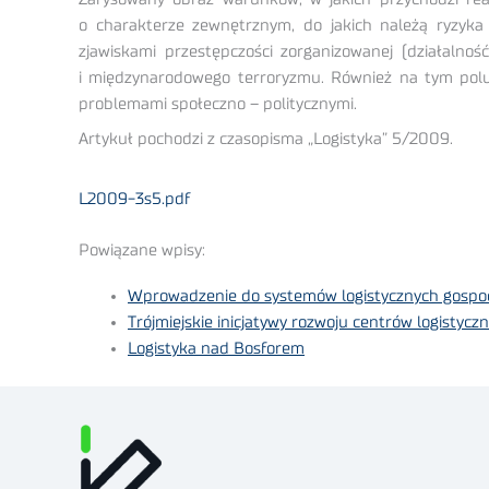
o charakterze zewnętrznym, do jakich należą ryzyka 
zjawiskami przestępczości zorganizowanej (działalno
i międzynarodowego terroryzmu. Również na tym polu 
problemami społeczno – politycznymi.
Artykuł pochodzi z czasopisma „Logistyka” 5/2009.
L2009-3s5.pdf
Powiązane wpisy:
Wprowadzenie do systemów logistycznych gospod
Trójmiejskie inicjatywy rozwoju centrów logisty
Logistyka nad Bosforem