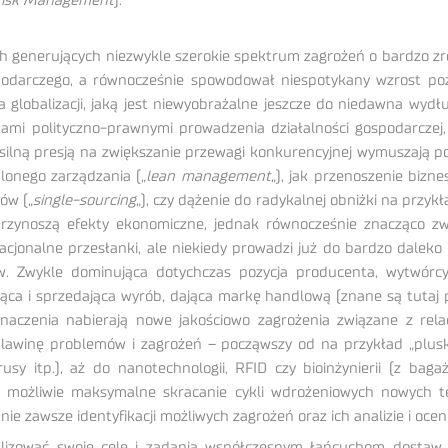
Risk Management
).
generujących niezwykle szerokie spektrum zagrożeń o bardzo zróżn
podarczego, a równocześnie spowodował niespotykany wzrost po
a globalizacji, jaką jest niewyobrażalne jeszcze do niedawna wyd
kami polityczno-prawnymi prowadzenia działalności gospodarczej,
silną presją na zwiększanie przewagi konkurencyjnej wymuszają p
lonego zarządzania („
lean management
„), jak przenoszenie bizne
ów („
single-sourcing
„), czy dążenie do radykalnej obniżki na prz
 przynoszą efekty ekonomiczne, jednak równocześnie znacząco zw
jonalne przesłanki, ale niekiedy prowadzi już do bardzo daleko 
. Zwykle dominująca dotychczas pozycja producenta, wytwórcy 
ująca i sprzedająca wyrób, dająca markę handlową (znane są tutaj
 znaczenia nabierają nowe jakościowo zagrożenia związane z re
 lawinę problemów i zagrożeń – począwszy od na przykład „plusk
usy itp.), aż do nanotechnologii, RFID czy bioinżynierii (z baga
 na możliwie maksymalne skracanie cykli wdrożeniowych nowych 
e zawsze identyfikacji możliwych zagrożeń oraz ich analizie i oceni
lizować swoje cele i zadania współczesnym łańcuchom dostaw, 