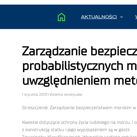
AKTUALNOŚCI
Zarządzanie bezpiec
probabilistycznych 
uwzględnieniem met
1 stycznia, 2013 | Violetta Jendryczka
Streszczenie: Zarządzanie bezpieczeństwem morskim w 
Kwestie dotyczące ochrony życia ludzkiego na morzu, 
z konstrukcją statku i jego wyposażeniem są w gestii