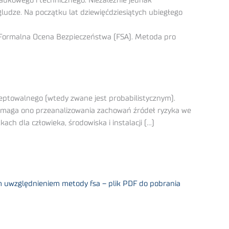
aukowego i technicznego. Niezależnie jednak
dze. Na początku lat dziewięćdziesiątych ubiegłego
 Formalna Ocena Bezpieczeństwa (FSA). Metoda pro
ceptowalnego (wtedy zwane jest probabilistycznym).
wymaga ono przeanalizowania zachowań źródeł ryzyka we
h dla człowieka, środowiska i instalacji (…)
m uwzględnieniem metody fsa – plik PDF do pobrania