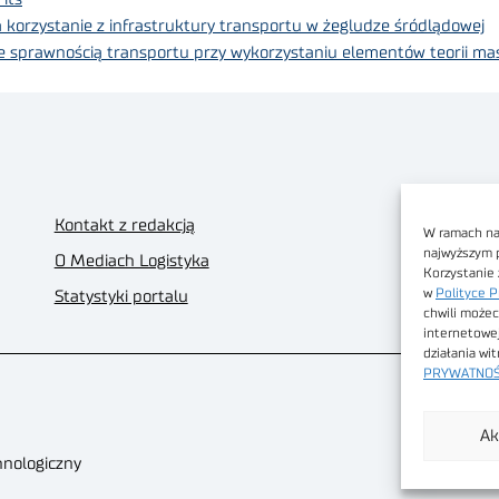
korzystanie z infrastruktury transportu w żegludze śródlądowej
e sprawnością transportu przy wykorzystaniu elementów teorii ma
Kontakt z redakcją
W ramach nas
najwyższym 
O Mediach Logistyka
Korzystanie 
w
Polityce P
Statystyki portalu
chwili możec
internetowe
działania wi
PRYWATNOŚ
Ak
hnologiczny