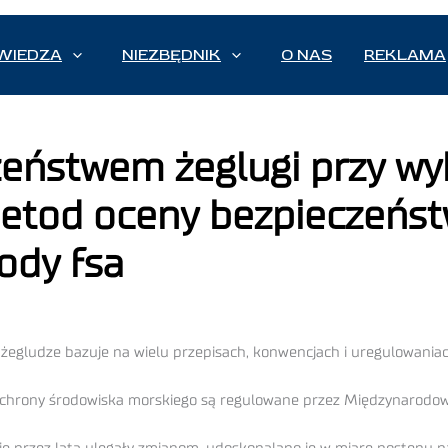
WIEDZA
NIEZBĘDNIK
O NAS
REKLAMA
zeństwem żeglugi przy wy
metod oceny bezpieczeńs
ody fsa
żegludze bazuje na wielu przepisach, konwencjach i uregulowania
i ochrony środowiska morskiego są regulowane przez Międzynarodo