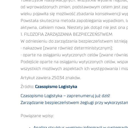
Towarzystw Klasyfikacyjnych. Wszystkie wydane regulac
od wprowadzonych zmian, podstawowym celem jest zapew
wieku pojawiła się możliwość zbadania konsekwencji wy
Powstała skuteczna metoda zapobiegania wypadkom, lu
aktywna, całkiem nowa. Niestety jak dotąd nie jest o
1. FILOZOFIA ZARZĄDZANIA BEZPIECZEŃSTWEM
W odniesieniu do zarządzania bezpieczeństwem istniej
• nakazowe (zwane również deterministycznym);
• oparte na osiąganiu wytyczonych celów (zwane również
Podejście oparte na osiąganiu wytyczonych celów, wsp
wszystkich możliwych aspektach ich występowania i możl
Artykuł zawiera 25034 znaków.
Źródło:
Czasopismo Logistyka
Czasopismo Logistyka – zaprenumeruj już dziś!
Zarządzanie bezpieczeństwem żeglugi przy wykorzystan
Powiązane wpisy:
Analiza struktur wymiany informacji w systemach 