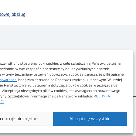
sowej obsługi
Polityka prywatności
Dostępność cyfrowa
zej witryny stosujemy pliki cookies w celu świadczenia Państwu usług na
poziomie, w tym w sposób dostosowany do indywidualnych potrzeb.
Regulamin Portalu
z witryny bez zmiany ustawień dotyczących cookies oznacza, że pliki opisane
rywatności
będą zamieszczane na Państwa urządzeniu końcowym. W każdej
Regulamin sklepu
ie Państwo zmienić ustawienia dotyczące plików cookies w przeglądarce
j. Akceptacja niezbędnych plików cookies jest wymagana do prawidłowego
tryny. Szczegółowe informacje znajdą Państwo w zakładce:
POLITYKA
CI
.
ceptuję niezbędne
Akceptuję wszystkie