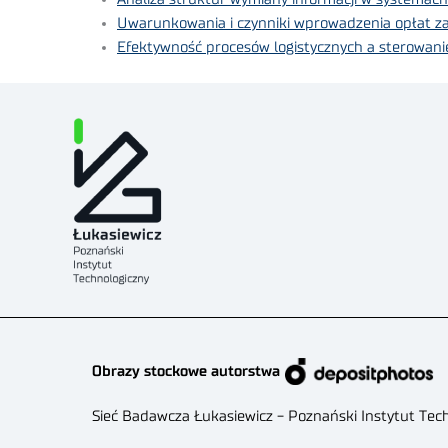
Uwarunkowania i czynniki wprowadzenia opłat za 
Efektywność procesów logistycznych a sterowani
Obrazy stockowe autorstwa
Sieć Badawcza Łukasiewicz - Poznański Instytut Tec