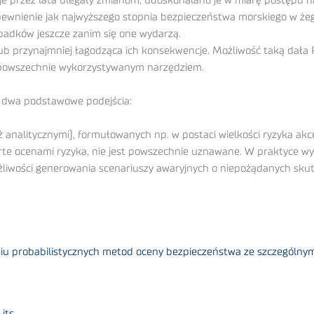
je przez lata ulegały zmianom, udoskonalano je w miarę postępu n
nienie jak najwyższego stopnia bezpieczeństwa morskiego w żeglu
padków jeszcze zanim się one wydarzą.
b przynajmniej łagodząca ich konsekwencje. Możliwość taką dała
na powszechnie wykorzystywanym narzędziem.
ą dwa podstawowe podejścia:
 analitycznymi), formułowanych np. w postaci wielkości ryzyka ak
arte ocenami ryzyka, nie jest powszechnie uznawane. W praktyce 
iwości generowania scenariuszy awaryjnych o niepożądanych skutkac
iu probabilistycznych metod oceny bezpieczeństwa ze szczególny
its