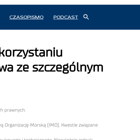
Search
CZASOPISMO
PODCAST
for:
Search Button
korzystaniu
twa ze szczególnym
ch prawnych.
wą Organizację Morską (IMO). Kwestie związane