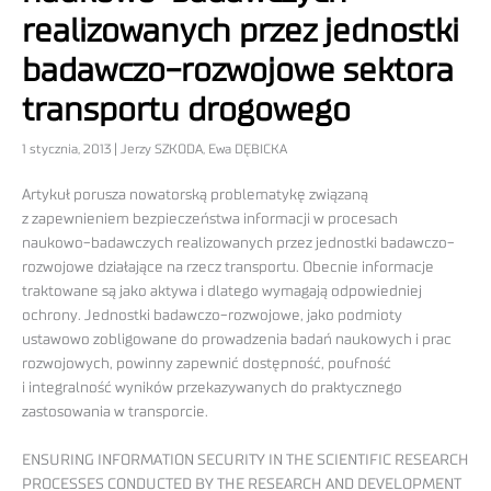
realizowanych przez jednostki
badawczo-rozwojowe sektora
transportu drogowego
1 stycznia, 2013 | Jerzy SZKODA, Ewa DĘBICKA
Artykuł porusza nowatorską problematykę związaną
z zapewnieniem bezpieczeństwa informacji w procesach
naukowo-badawczych realizowanych przez jednostki badawczo-
rozwojowe działające na rzecz transportu. Obecnie informacje
traktowane są jako aktywa i dlatego wymagają odpowiedniej
ochrony. Jednostki badawczo-rozwojowe, jako podmioty
ustawowo zobligowane do prowadzenia badań naukowych i prac
rozwojowych, powinny zapewnić dostępność, poufność
i integralność wyników przekazywanych do praktycznego
zastosowania w transporcie.
ENSURING INFORMATION SECURITY IN THE SCIENTIFIC RESEARCH
PROCESSES CONDUCTED BY THE RESEARCH AND DEVELOPMENT