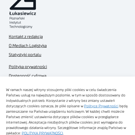
Kontakt z redakcją
O Mediach Logistyka
Statystyki portalu
Polityka prywatności
Dostępność cyfrowa
Regulamin Portalu
W ramach naszej witryny stosujemy pliki cookies w celu świadczenia
Regulamin sklepu
Państwu usług na najwyższym poziomie, w tym w sposób dostosowany do
indywidualnych potrzeb. Korzystanie z witryny bez zmiany ustawień
dotyczących cookies oznacza, że pliki opisane w
Polityce Prywatności
będą
zamieszczane na Państwa urządzeniu końcowym. W każdej chwili możecie
Państwo zmienić ustawienia dotyczące plików cookies w przeglądarce
internetowej. Akceptacja niezbędnych plików cookies jest wymagana do
Obrazy stockowe
prawidłowego działania witryny. Szczegółowe informacje znajdą Państwo w
autorstwa
zakładce:
POLITYKA PRYWATNOŚCI
.