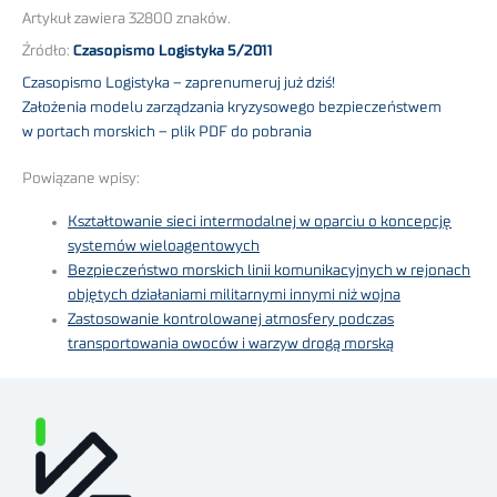
Artykuł zawiera 32800 znaków.
Źródło:
Czasopismo Logistyka 5/2011
Czasopismo Logistyka – zaprenumeruj już dziś!
Założenia modelu zarządzania kryzysowego bezpieczeństwem
w portach morskich – plik PDF do pobrania
Powiązane wpisy:
Kształtowanie sieci intermodalnej w oparciu o koncepcję
systemów wieloagentowych
Bezpieczeństwo morskich linii komunikacyjnych w rejonach
objętych działaniami militarnymi innymi niż wojna
Zastosowanie kontrolowanej atmosfery podczas
transportowania owoców i warzyw drogą morską