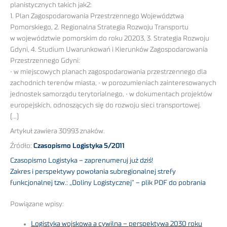
planistycznych takich jak2:
1. Plan Zagospodarowania Przestrzennego Województwa
Pomorskiego, 2. Regionalna Strategia Rozwoju Transportu
w województwie pomorskim do roku 20203, 3. Strategia Rozwoju
Gdyni, 4. Studium Uwarunkowań i Kierunków Zagospodarowania
Przestrzennego Gdyni:
• w miejscowych planach zagospodarowania przestrzennego dla
zachodnich terenów miasta, • w porozumieniach zainteresowanych
jednostek samorządu terytorialnego, • w dokumentach projektów
europejskich, odnoszących się do rozwoju sieci transportowej.
(…)
Artykuł zawiera 30993 znaków.
Źródło:
Czasopismo Logistyka 5/2011
Czasopismo Logistyka – zaprenumeruj już dziś!
Zakres i perspektywy powołania subregionalnej strefy
funkcjonalnej tzw.: „Doliny Logistycznej” – plik PDF do pobrania
Powiązane wpisy:
Logistyka wojskowa a cywilna – perspektywa 2030 roku