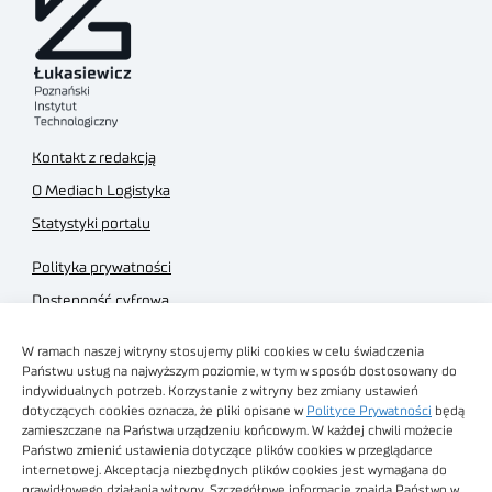
Kontakt z redakcją
O Mediach Logistyka
Statystyki portalu
Polityka prywatności
Dostępność cyfrowa
Regulamin Portalu
W ramach naszej witryny stosujemy pliki cookies w celu świadczenia
Regulamin sklepu
Państwu usług na najwyższym poziomie, w tym w sposób dostosowany do
indywidualnych potrzeb. Korzystanie z witryny bez zmiany ustawień
dotyczących cookies oznacza, że pliki opisane w
Polityce Prywatności
będą
zamieszczane na Państwa urządzeniu końcowym. W każdej chwili możecie
Państwo zmienić ustawienia dotyczące plików cookies w przeglądarce
internetowej. Akceptacja niezbędnych plików cookies jest wymagana do
Obrazy stockowe
prawidłowego działania witryny. Szczegółowe informacje znajdą Państwo w