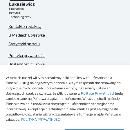
Kontakt z redakcją
O Mediach Logistyka
Statystyki portalu
Polityka prywatności
Dostępność cyfrowa
Regulamin Portalu
W ramach naszej witryny stosujemy pliki cookies w celu świadczenia
Regulamin sklepu
Państwu usług na najwyższym poziomie, w tym w sposób dostosowany do
indywidualnych potrzeb. Korzystanie z witryny bez zmiany ustawień
dotyczących cookies oznacza, że pliki opisane w
Polityce Prywatności
będą
zamieszczane na Państwa urządzeniu końcowym. W każdej chwili możecie
Państwo zmienić ustawienia dotyczące plików cookies w przeglądarce
internetowej. Akceptacja niezbędnych plików cookies jest wymagana do
Obrazy stockowe
prawidłowego działania witryny. Szczegółowe informacje znajdą Państwo w
autorstwa
zakładce:
POLITYKA PRYWATNOŚCI
.