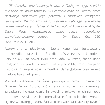
– 25 sklepów, uruchomionych wraz z Żabką w ciągu sześciu
miesięcy, pokazuje wartości AiFi zorientowane na klienta, które
pozwalają zrozumieć jego potrzeby i zbudować elastyczne
rozwiązania. Nie możemy się już doczekać dalszego zacieśniania
naszej współpracy z Żabką. Dzięki rozwojowi kolejnych sklepów
Żabka Nano, napędzanych przez naszą technologię,
zrewolucjonizujemy zakupy
– mówi Steve Gu, CEO
i współzałożyciel AiFi.
Asortyment w placówkach Żabka Nano jest dostosowany
do specyfiki lokalizacji i profilu klienta. W zależności od modelu,
liczy od 450 do nawet 1500 produktów. W każdej Żabce Nano
dostępne są produkty marek własnych Żabki, m.in. pożywne
i zdrowe przekąski, soki i smoothie, dania gotowe oraz świeżo
mielona kawa z ekspresu.
Placówki autonomiczne Żabki powstają w ramach Inkubatora
Biznesu Żabka Future, który łączy w sobie trzy elementy:
zarządzanie i wyszukiwanie innowacji, przekuwanie ich na nowe
produkty i usługi oraz ich komercjalizację. Projekt idealnie wpisuje
się też w strategię Grupy Żabka, która zakłada realizację działań