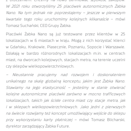
W 2021 roku otworzyliśmy 25 placówek autonomicznych Żabka
Nano. Na tym jednak nie poprzestajemy – jeszcze w pierwszym
kwartale tego roku uruchomimy kolejnych kilkanaście
– mówi
Tomasz Suchański, CEO Grupy Żabka.
Placówki Żabka Nano są już testowane przez klientów w 25
lokalizacjach w 6 miastach w kraju. Mogą z nich korzystać klienci
w Gdańsku, Krakowie, Piasecznie, Poznaniu, Sopocie i Warszawie.
Działają w bardzo różnorodnych lokalizacjach m.in. w centrach
miast, na dworcach kolejowych, stacjach metra, na terenie uczelni
czy sklepów wielkopowierzchniowych.
– Nieustannie pracujemy nad rozwojem i doskonaleniem
unikalnego na skalę globalną konceptu, jakim jest Żabka Nano.
Stawiamy na jego elastyczność – jesteśmy w stanie otwierać
kolejne autonomiczne placówki zarówno w mocno trafficowych
lokalizacjach, takich jak ścisłe centra miast czy stacje metra, jak
i w sklepach wielkopowierzchniowych. Jako jedni z pierwszych
na świecie rozwijamy też koncept umożliwiający wejście do sklepu
przy wykorzystaniu karty płatniczej
– mówi Tomasz Blicharski,
dyrektor zarządzający Żabka Future.