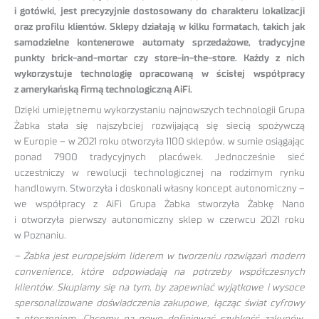
i gotówki, jest precyzyjnie dostosowany do charakteru lokalizacji
oraz profilu klientów. Sklepy działają w kilku formatach, takich jak
samodzielne kontenerowe automaty sprzedażowe, tradycyjne
punkty brick-and-mortar czy store-in-the-store. Każdy z nich
wykorzystuje technologię opracowaną w ścisłej współpracy
z amerykańską firmą technologiczną AiFi.
Dzięki umiejętnemu wykorzystaniu najnowszych technologii Grupa
Żabka stała się najszybciej rozwijającą się siecią spożywczą
w Europie – w 2021 roku otworzyła 1100 sklepów, w sumie osiągając
ponad 7900 tradycyjnych placówek. Jednocześnie sieć
uczestniczy w rewolucji technologicznej na rodzimym rynku
handlowym. Stworzyła i doskonali własny koncept autonomiczny –
we współpracy z AiFi Grupa Żabka stworzyła Żabkę Nano
i otworzyła pierwszy autonomiczny sklep w czerwcu 2021 roku
w Poznaniu.
– Żabka jest europejskim liderem w tworzeniu rozwiązań modern
convenience, które odpowiadają na potrzeby współczesnych
klientów. Skupiamy się na tym, by zapewniać wyjątkowe i wysoce
spersonalizowane doświadczenia zakupowe, łącząc świat cyfrowy
z otoczeniem. Chcemy na nowo definiować szybkość zakupów.