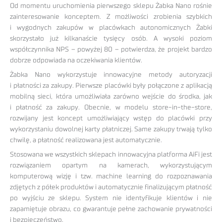
Od momentu uruchomienia pierwszego sklepu Żabka Nano rośnie
zainteresowanie konceptem. Z możliwości zrobienia szybkich
i wygodnych zakupów w placówkach autonomicznych Żabki
skorzystało już kilkanaście tysięcy osób. A wysoki poziom
współczynnika NPS – powyżej 80 – potwierdza, że projekt bardzo
dobrze odpowiada na oczekiwania klientów.
Żabka Nano wykorzystuje innowacyjne metody autoryzacji
i płatności za zakupy. Pierwsze placówki były połączone z aplikacją
mobilną sieci, która umożliwiała zarówno wejście do środka, jak
i płatność za zakupy. Obecnie, w modelu store-in-the-store,
rozwijany jest koncept umożliwiający wstęp do placówki przy
wykorzystaniu dowolnej karty płatniczej. Same zakupy trwają tylko
chwilę, a płatność realizowana jest automatycznie.
Stosowana we wszystkich sklepach innowacyjna platforma AiFi jest
rozwiązaniem opartym na kamerach, wykorzystującym
komputerową wizję i tzw. machine learning do rozpoznawania
zdjętych z półek produktów i automatycznie finalizującym płatność
po wyjściu ze sklepu. System nie identyfikuje klientów i nie
zapamiętuje obrazu, co gwarantuje pełne zachowanie prywatności
i bezpieczeństwo.