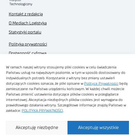
Kontakt z redakcją
O Mediach Logistyka
Statystyki portalu
Polityka prywatności
Dostępność cyfrowa
Regulamin Portalu
W ramach naszej witryny stosujemy pliki cookies w celu świadczenia
Regulamin sklepu
Państwu usług na najwyższym poziomie, w tym w sposób dostosowany do
indywidualnych potrzeb. Korzystanie z witryny bez zmiany ustawień
dotyczących cookies oznacza, że pliki opisane w
Polityce Prywatności
będą
zamieszczane na Państwa urządzeniu końcowym. W każdej chwili możecie
Państwo zmienić ustawienia dotyczące plików cookies w przeglądarce
internetowej. Akceptacja niezbędnych plików cookies jest wymagana do
Obrazy stockowe
prawidłowego działania witryny. Szczegółowe informacje znajdą Państwo w
autorstwa
zakładce:
POLITYKA PRYWATNOŚCI
.
Sieć Badawcza Łukasiewicz - Poznański Instytut
Akceptuję niezbędne
Akceptuję wszystkie
Technologiczny