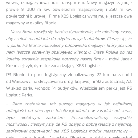
wewnątrzmagazynową oraz transportem. Nowy magazyn zajmuje
prawie 9 000 m kw. powierzchni magazynowej i 250 m kw.
powierzchni biurowej. Firma XBS Logistics wynajmuje jeszcze dwa
magazyny w okolicy Błonia.
–
Nasza firma rozwija się bardzo dynamicznie, nie mieliśmy czasu,
aby czekać na oddanie do użytku nowych obiektów. Cieszę się, że
w parku P3 Błonie znaleźliśmy odpowiedni magazyn, który pozwoli
nam jeszcze sprawniej obsługiwać klientów. Cresa Polska po raz
kolejny sprawnie zaspokoiła potrzeby naszej firmy
– mówi Jacek
Kołodziejczyk, dyrektor zarządzający, XBS Logistics.
P3 Błonie to park logistyczny zlokalizowany 27 km na zachód
od Warszawy, na skrzyżowaniu drogi krajowej nr 92 z autostradą A2.
W skład parku wchodzi 14 budynków. Właścicielem parku jest P3
Logistic Parks.
–
Pilne znalezienie tak dużego magazynu w jak najbliższej
odległości od obecnych lokalizacji klienta, w zasadzie od zaraz,
było niełatwym zadaniem. Przeanalizowaliśmy wszystkie
możliwości i cieszymy się, że P3, dbając o dobrą relację z najemcą,
zaoferował odpowiedni dla XBS Logistics moduł magazynowy
–
mówi Jakub Kurek, Associate Director w dziale powierzchni