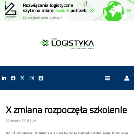
X zmiana rozpoczęła szkolenie
22 marca, 2011 | IW
W 10 Opolskiej Brygadzie Logistycznej ruszyło szkolenie X zmiany