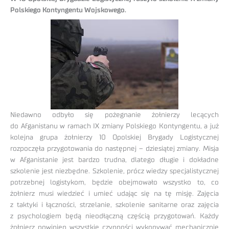
Polskiego Kontyngentu Wojskowego.
Niedawno odbyło się pożegnanie żołnierzy lecących
do Afganistanu w ramach IX zmiany Polskiego Kontyngentu, a już
kolejna grupa żołnierzy 10 Opolskiej Brygady Logistycznej
rozpoczęła przygotowania do następnej – dziesiątej zmiany. Misja
w Afganistanie jest bardzo trudna, dlatego długie i dokładne
szkolenie jest niezbędne. Szkolenie, prócz wiedzy specjalistycznej
potrzebnej logistykom, będzie obejmowało wszystko to, co
żołnierz musi wiedzieć i umieć udając się na tę misję. Zajęcia
z taktyki i łączności, strzelanie, szkolenie sanitarne oraz zajęcia
z psychologiem będą nieodłączną częścią przygotowań. Każdy
żołnierz powinien wszystkie czynności wykonywać mechanicznie