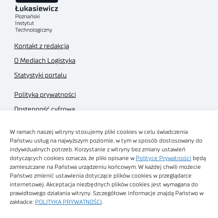
Kontakt z redakcją
O Mediach Logistyka
Statystyki portalu
Polityka prywatności
Dostępność cyfrowa
Regulamin Portalu
W ramach naszej witryny stosujemy pliki cookies w celu świadczenia
Regulamin sklepu
Państwu usług na najwyższym poziomie, w tym w sposób dostosowany do
indywidualnych potrzeb. Korzystanie z witryny bez zmiany ustawień
dotyczących cookies oznacza, że pliki opisane w
Polityce Prywatności
będą
zamieszczane na Państwa urządzeniu końcowym. W każdej chwili możecie
Państwo zmienić ustawienia dotyczące plików cookies w przeglądarce
internetowej. Akceptacja niezbędnych plików cookies jest wymagana do
Obrazy stockowe
prawidłowego działania witryny. Szczegółowe informacje znajdą Państwo w
autorstwa
zakładce:
POLITYKA PRYWATNOŚCI
.