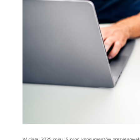
W ciągu 2025 roku 15 proc. konsumentów zrezygnowało z