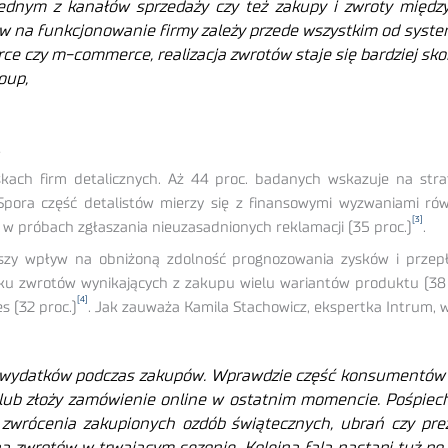
ednym z kanałów sprzedaży czy też zakupy i zwroty między
w na funkcjonowanie firmy zależy przede wszystkim od syste
e czy m-commerce, realizacja zwrotów staje się bardziej sk
oup,
y
zyskach firm detalicznych. Aż 44 proc. badanych wskazuje na s
Spora część detalistów mierzy się z finansowymi wyzwaniami ró
[3]
z w próbach zgłaszania nieuzasadnionych reklamacji (35 proc.)
.
szy wpływ na obniżoną zdolność prognozowania zysków i przepły
u zwrotów wynikających z zakupu wielu wariantów produktu (38 p
[4]
 (32 proc.)
. Jak zauważa Kamila Stachowicz, ekspertka Intrum, w
wydatków podczas zakupów. Wprawdzie część konsumentów ro
 lub złoży zamówienie online w ostatnim momencie. Pośpiech
zwrócenia zakupionych ozdób świątecznych, ubrań czy pre