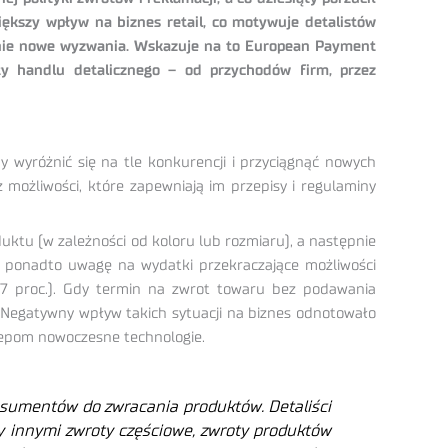
iększy wpływ na biznes retail, co motywuje detalistów
ełnie nowe wyzwania. Wskazuje na to European Payment
 handlu detalicznego – od przychodów firm, przez
 wyróżnić się na tle konkurencji i przyciągnąć nowych
 możliwości, które zapewniają im przepisy i regulaminy
duktu (w zależności od koloru lub rozmiaru), a następnie
li ponadto uwagę na wydatki przekraczające możliwości
47 proc.). Gdy termin na zwrot towaru bez podawania
a. Negatywny wpływ takich sytuacji na biznes odnotowało
lepom nowoczesne technologie.
nsumentów do zwracania produktów. Detaliści
y innymi zwroty częściowe, zwroty produktów