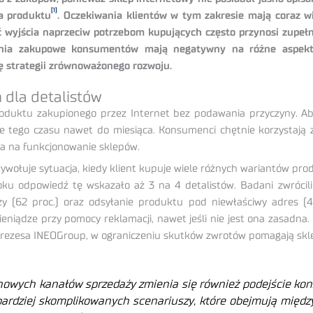
[1]
a produktu
. Oczekiwania klientów w tym zakresie mają coraz w
ć wyjścia naprzeciw potrzebom kupujących często przynosi zup
jenia zakupowe konsumentów mają negatywny na różne aspekty
ę strategii zrównoważonego rozwoju.
dla detalistów
oduktu zakupionego przez Internet bez podawania przyczyny. Aby
e tego czasu nawet do miesiąca. Konsumenci chętnie korzystają z
wa na funkcjonowanie sklepów.
ywołuje sytuacja, kiedy klient kupuje wiele różnych wariantów pro
oku odpowiedź tę wskazało aż 3 na 4 detalistów. Badani zwróci
zy (62 proc.) oraz odsyłanie produktu pod niewłaściwy adres (
pieniądze przy pomocy reklamacji, nawet jeśli nie jest ona zasadn
 Prezesa INEOGroup, w ograniczeniu skutków zwrotów pomagają sk
 nowych kanałów sprzedaży zmienia się również podejście ko
ardziej skomplikowanych scenariuszy, które obejmują międz