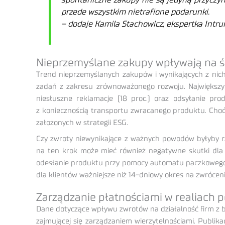
spontaniczne zakupy nie są jedyną przyczyn
przede wszystkim nietrafione podarunki.
– dodaje Kamila Stachowicz, ekspertka Intru
Nieprzemyślane zakupy wpływają na 
Trend nieprzemyślanych zakupów i wynikających z nich 
zadań z zakresu zrównoważonego rozwoju. Największy
niesłuszne reklamacje (18 proc.) oraz odsyłanie pro
z koniecznością transportu zwracanego produktu. Choć
założonych w strategii ESG.
Czy zwroty niewynikające z ważnych powodów byłyby rz
na ten krok może mieć również negatywne skutki dla 
odesłanie produktu przy pomocy automatu paczkowego p
dla klientów ważniejsze niż 14-dniowy okres na zwrócen
Zarządzanie płatnościami w realiach p
Dane dotyczące wpływu zwrotów na działalność firm z 
zajmującej się zarządzaniem wierzytelnościami. Publik