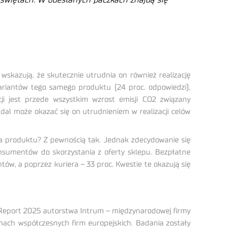
 świętach. W odesłanych paczkach znajdą się
wskazują, że skutecznie utrudnia on również realizację
riantów tego samego produktu (24 proc. odpowiedzi),
cji jest przede wszystkim wzrost emisji CO2 związany
al może okazać się on utrudnieniem w realizacji celów
ia produktu? Z pewnością tak. Jednak zdecydowanie się
nsumentów do skorzystania z oferty sklepu. Bezpłatne
, a poprzez kuriera – 33 proc. Kwestie te okazują się
 Report 2025 autorstwa Intrum – międzynarodowej firmy
anach współczesnych firm europejskich. Badania zostały