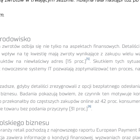
ą zwrotów w trwającym sezonie. Kolejna fala nastąpi tuż po
m.
środowisko
zwrotów odbija się nie tylko na aspektach finansowych. Detaliści 
 wpływ na tę kwestię mają zwroty wynikające z zakupu wielu wa
[5]
duktów na niewłaściwy adres (15 proc.)
. Skutkiem tych sytua
 nowoczesne systemy IT pozwalają zoptymalizować ten proces, nad
adsze, gdyby detaliści zrezygnowali z opcji bezpłatnego odesłan
biznesu. Badania pokazują bowiem, że czynnik ten motywuje ko
rzekonałby do częstszych zakupów online aż 42 proc. konsumentów
[6]
ie towaru bez podania przyczyny (31 proc.)
.
olskiego biznesu
branży retail pochodzą z najnowszego raportu European Payment
acja zawiera informacje o kondycji finansowej, wyzwaniach oraz pl