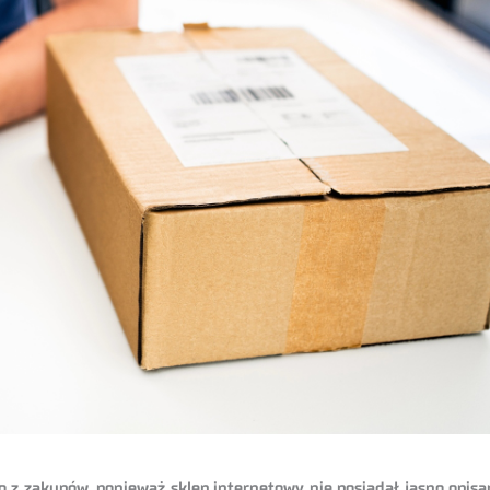
 zakupów, ponieważ sklep internetowy nie posiadał jasno opisanej 