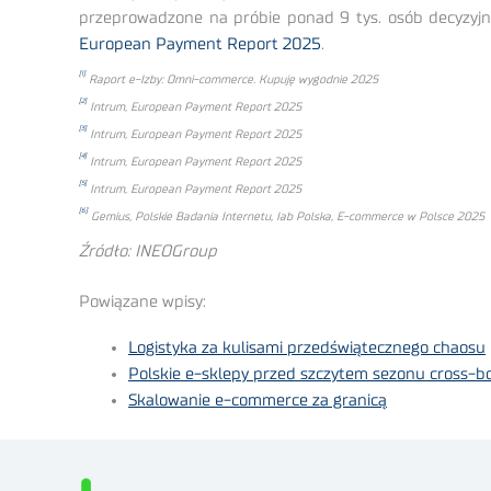
przeprowadzone na próbie ponad 9 tys. osób decyzyjny
European Payment Report 2025
.
[1]
Raport e-Izby: Omni-commerce. Kupuję wygodnie 2025
[2]
Intrum, European Payment Report 2025
[3]
Intrum, European Payment Report 2025
[4]
Intrum, European Payment Report 2025
[5]
Intrum, European Payment Report 2025
[6]
Gemius, Polskie Badania Internetu, Iab Polska, E-commerce w Polsce 2025
Źródło: INEOGroup
Powiązane wpisy:
Logistyka za kulisami przedświątecznego chaosu
Polskie e-sklepy przed szczytem sezonu cross-b
Skalowanie e-commerce za granicą