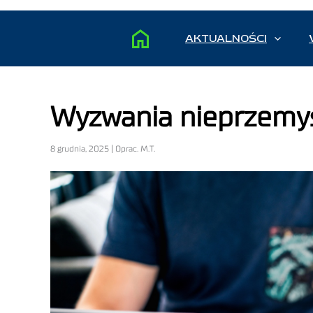
AKTUALNOŚCI
Wyzwania nieprzemy
8 grudnia, 2025 | Oprac. M.T.