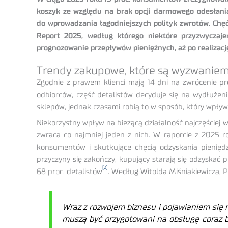
koszyk ze względu na brak opcji darmowego odesłani
do wprowadzania łagodniejszych polityk zwrotów. Chę
Report 2025, według którego niektóre przyzwycza
prognozowanie przepływów pieniężnych, aż po realizacj
Trendy zakupowe, które są wyzwaniem 
Zgodnie z prawem klienci mają 14 dni na zwrócenie pr
odbiorców, część detalistów decyduje się na wydłużeni
sklepów, jednak czasami robią to w sposób, który wpły
Niekorzystny wpływ na bieżącą działalność najczęściej w
zwraca co najmniej jeden z nich. W raporcie z 2025 r
konsumentów i skutkujące chęcią odzyskania pienięd
przyczyny się zakończy, kupujący starają się odzyskać 
[2]
68 proc. detalistów
. Według Witolda Miśniakiewicza,
Wraz z rozwojem biznesu i pojawianiem się
muszą być przygotowani na obsługę coraz b