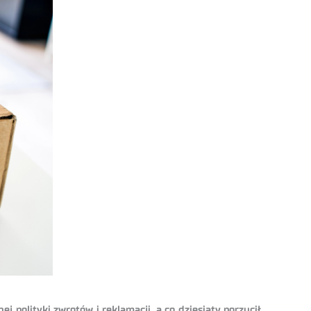
polityki zwrotów i reklamacji, a co dziesiąty porzucił