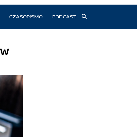
Search
CZASOPISMO
PODCAST
for:
Search Button
ów