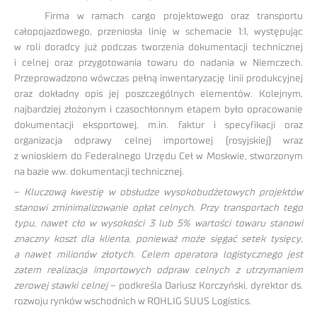
Firma w ramach cargo projektowego oraz transportu
całopojazdowego, przeniosła linię w schemacie 1:1, występując
w roli doradcy już podczas tworzenia dokumentacji technicznej
i celnej oraz przygotowania towaru do nadania w Niemczech.
Przeprowadzono wówczas pełną inwentaryzację linii produkcyjnej
oraz dokładny opis jej poszczególnych elementów. Kolejnym,
najbardziej złożonym i czasochłonnym etapem było opracowanie
dokumentacji eksportowej, m.in. faktur i specyfikacji oraz
organizacja odprawy celnej importowej (rosyjskiej) wraz
z wnioskiem do Federalnego Urzędu Ceł w Moskwie, stworzonym
na bazie ww. dokumentacji technicznej.
–
Kluczową kwestię w obsłudze wysokobudżetowych projektów
stanowi zminimalizowanie opłat celnych. Przy transportach tego
typu, nawet cło w wysokości 3 lub 5% wartości towaru stanowi
znaczny koszt dla klienta, ponieważ może sięgać setek tysięcy,
a nawet milionów złotych. Celem operatora logistycznego jest
zatem realizacja importowych odpraw celnych z utrzymaniem
zerowej stawki celnej
– podkreśla Dariusz Korczyński, dyrektor ds.
rozwoju rynków wschodnich w ROHLIG SUUS Logistics.