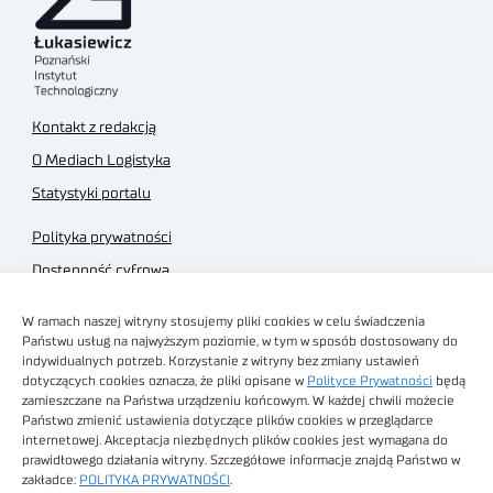
Kontakt z redakcją
O Mediach Logistyka
Statystyki portalu
Polityka prywatności
Dostępność cyfrowa
Regulamin Portalu
W ramach naszej witryny stosujemy pliki cookies w celu świadczenia
Regulamin sklepu
Państwu usług na najwyższym poziomie, w tym w sposób dostosowany do
indywidualnych potrzeb. Korzystanie z witryny bez zmiany ustawień
dotyczących cookies oznacza, że pliki opisane w
Polityce Prywatności
będą
zamieszczane na Państwa urządzeniu końcowym. W każdej chwili możecie
Państwo zmienić ustawienia dotyczące plików cookies w przeglądarce
internetowej. Akceptacja niezbędnych plików cookies jest wymagana do
Obrazy stockowe
prawidłowego działania witryny. Szczegółowe informacje znajdą Państwo w
autorstwa
zakładce:
POLITYKA PRYWATNOŚCI
.