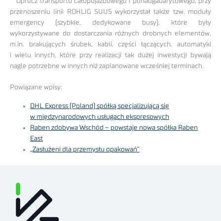
Oprócz transportu całopojazdowego i ponadgabarytowego, przy
przenoszeniu linii ROHLIG SUUS wykorzystał także tzw. moduły
emergency (szybkie, dedykowane busy), które były
wykorzystywane do dostarczania różnych drobnych elementów,
m.in. brakujących śrubek, kabli, części łączących, automatyki
i wielu innych, które przy realizacji tak dużej inwestycji bywają
nagle potrzebne w innych niż zaplanowane wcześniej terminach.
Powiązane wpisy:
DHL Express (Poland) spółką specjalizującą się
w międzynarodowych usługach ekspresowych
Raben zdobywa Wschód – powstaje nowa spółka Raben
East
„Zasłużeni dla przemysłu opakowań”