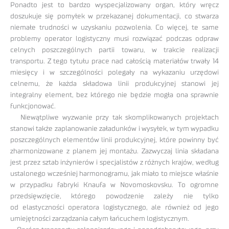
Ponadto jest to bardzo wyspecjalizowany organ, który wręcz
doszukuje się pomyłek w przekazanej dokumentacji, co stwarza
niemałe trudności w uzyskaniu pozwolenia. Co więcej, te same
problemy operator logistyczny musi rozwiązać podczas odpraw
celnych poszczególnych partii towaru, w trakcie realizacji
transportu. Z tego tytułu prace nad całością materiałów trwały 14
miesięcy i w szczególności polegały na wykazaniu urzędowi
celnemu, że każda składowa linii produkcyjnej stanowi jej
integralny element, bez którego nie będzie mogła ona sprawnie
funkcjonować.
Niewątpliwe wyzwanie przy tak skomplikowanych projektach
stanowi także zaplanowanie załadunków i wysyłek, w tym wypadku
poszczególnych elementów linii produkcyjnej, które powinny być
zharmonizowane z planem jej montażu. Zazwyczaj linia składana
jest przez sztab inżynierów i specjalistów z różnych krajów, według
ustalonego wcześniej harmonogramu, jak miało to miejsce właśnie
w przypadku fabryki Knaufa w Novomoskovsku. To ogromne
przedsięwzięcie, którego powodzenie zależy nie tylko
od elastyczności operatora logistycznego, ale również od jego
umiejętności zarządzania całym łańcuchem logistycznym.