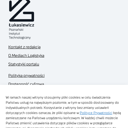
Kontakt z redakcją
O Mediach Logistyka
Statystyki portalu
Polityka prywatności
Dostępność cyfrowa
Regulamin Portalu
W ramach naszej witryny stosujemy pliki cookies w celu świadczenia
Regulamin sklepu
Państwu usług na najwyższym poziomie, w tym w sposób dostosowany do
indywidualnych potrzeb. Korzystanie z witryny bez zmiany ustawień
dotyczących cookies oznacza, że pliki opisane w
Polityce Prywatności
będą
zamieszczane na Państwa urządzeniu końcowym. W każdej chwili możecie
Państwo zmienić ustawienia dotyczące plików cookies w przeglądarce