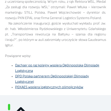
z uczelnianą społecznością. W tym roku, z rąk Rektora WSL, Medal
„Za zasługi dla rozwoju WSL” otrzymali: Paweł Włuka – kierownik
marketingu STILL Polska, Paweł Wojciechowski – dyrektor ds.
rozwoju PKN EPAL oraz firma General Logistics Systems Poland.
Na zakończenie inauguracji, goście wysłuchali wykładu prof. zw.
dr. hab. Włodzimierza Rydzkowskiego z Uniwersytetu Gdańskiego
pt. „Transportowa rewolucja na Bałtyku – szansa dla regionu
i kraju?”, po którym w auli zabrzmiały uroczyście słowa Gaudeamus
Igitur.
Powiązane wpisy:
Dachser po raz kolejny wspiera Ogólnopolską Olimpiadę
Logistyczną
DPD Polska partnerem Ogólnopolskiej Olimpiady
Logistycznej
PEKAES wspiera logistycznych olimpijczyków