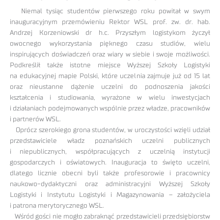
Niemal tysiąc studentów pierwszego roku powitał w swym
inauguracyjnym przemówieniu Rektor WSL prof. zw. dr. hab.
Andrzej Korzeniowski dr h.c. Przyszłym logistykom życzył
owocnego wykorzystania pięknego czasu studiów, wielu
inspirujących doświadczeń oraz wiary w siebie i swoje możliwości.
Podkreślił także istotne miejsce Wyższej Szkoły Logistyki
na edukacyjnej mapie Polski, które uczelnia zajmuje już od 15 lat
oraz nieustanne dążenie uczelni do podnoszenia jakości
kształcenia i studiowania, wyrażone w wielu inwestycjach
i działaniach podejmowanych wspólnie przez władze, pracowników
i partnerów WSL.
Oprócz szerokiego grona studentów, w uroczystości wzięli udział
przedstawiciele władz poznańskich uczelni publicznych
i niepublicznych, współpracujących z uczelnią instytucji
gospodarczych i oświatowych. Inauguracja to święto uczelni,
dlatego licznie obecni byli także profesorowie i pracownicy
naukowo-dydaktyczni oraz administracyjni Wyższej Szkoły
Logistyki i Instytutu Logistyki i Magazynowania – założyciela
i patrona merytorycznego WSL.
Wśród gości nie mogło zabraknąć przedstawicieli przedsiębiorstw