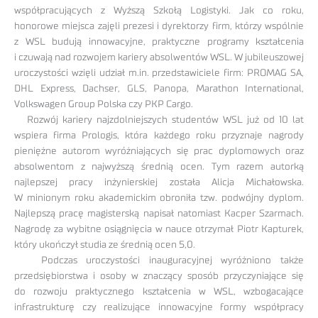
współpracujących z Wyższą Szkołą Logistyki. Jak co roku,
honorowe miejsca zajęli prezesi i dyrektorzy firm, którzy wspólnie
z WSL budują innowacyjne, praktyczne programy kształcenia
i czuwają nad rozwojem kariery absolwentów WSL. W jubileuszowej
uroczystości wzięli udział m.in. przedstawiciele firm: PROMAG SA,
DHL Express, Dachser, GLS, Panopa, Marathon International,
Volkswagen Group Polska czy PKP Cargo.
Rozwój kariery najzdolniejszych studentów WSL już od 10 lat
wspiera firma Prologis, która każdego roku przyznaje nagrody
pieniężne autorom wyróżniających się prac dyplomowych oraz
absolwentom z najwyższą średnią ocen. Tym razem autorką
najlepszej pracy inżynierskiej została Alicja Michałowska.
W minionym roku akademickim obroniła tzw. podwójny dyplom.
Najlepszą pracę magisterską napisał natomiast Kacper Szarmach.
Nagrodę za wybitne osiągnięcia w nauce otrzymał Piotr Kapturek,
który ukończył studia ze średnią ocen 5,0.
Podczas uroczystości inauguracyjnej wyróżniono także
przedsiębiorstwa i osoby w znaczący sposób przyczyniające się
do rozwoju praktycznego kształcenia w WSL, wzbogacające
infrastrukturę czy realizujące innowacyjne formy współpracy