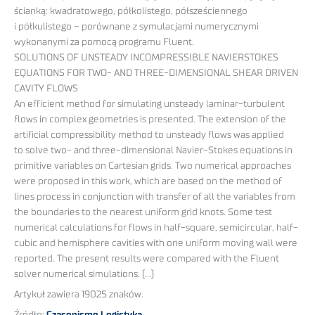
ścianką: kwadratowego, półkolistego, półsześciennego
i półkulistego – porównane z symulacjami numerycznymi
wykonanymi za pomocą programu Fluent.
SOLUTIONS OF UNSTEADY INCOMPRESSIBLE NAVIERSTOKES
EQUATIONS FOR TWO- AND THREE-DIMENSIONAL SHEAR DRIVEN
CAVITY FLOWS
An efficient method for simulating unsteady laminar-turbulent
flows in complex geometries is presented. The extension of the
artificial compressibility method to unsteady flows was applied
to solve two- and three-dimensional Navier-Stokes equations in
primitive variables on Cartesian grids. Two numerical approaches
were proposed in this work, which are based on the method of
lines process in conjunction with transfer of all the variables from
the boundaries to the nearest uniform grid knots. Some test
numerical calculations for flows in half-square, semicircular, half-
cubic and hemisphere cavities with one uniform moving wall were
reported. The present results were compared with the Fluent
solver numerical simulations. (…)
Artykuł zawiera 19025 znaków.
Źródło:
Czasopismo Logistyka