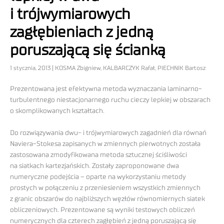
i trójwymiarowych
zagłębieniach z jedną
poruszającą się ścianką
1 stycznia, 2013 | KOSMA Zbigniew, KALBARCZYK Rafał, PIECHNIK Bartosz
Prezentowana jest efektywna metoda wyznaczania laminarno-
turbulentnego niestacjonarnego ruchu cieczy lepkiej w obszarach
o skomplikowanych kształtach.
Do rozwiązywania dwu- i trójwymiarowych zagadnień dla równań
Naviera-Stokesa zapisanych w zmiennych pierwotnych została
zastosowana zmodyfikowana metoda sztucznej ściśliwości
na siatkach kartezjańskich. Zostały zaproponowane dwa
numeryczne podejścia – oparte na wykorzystaniu metody
prostych w połączeniu z przeniesieniem wszystkich zmiennych
z granic obszarów do najbliższych węzłów równomiernych siatek
obliczeniowych. Prezentowane są wyniki testowych obliczeń
numerycznych dla czterech zagłębień z jedną poruszającą się