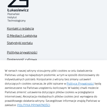
Kontakt z redakcją
O Mediach Logistyka
Statystyki portalu
Polityka prywatności
Dostępność cyfrowa
Regulamin Portalu
W ramach naszej witryny stosujemy pliki cookies w celu świadczenia
Regulamin sklepu
Państwu usług na najwyższym poziomie, w tym w sposób dostosowany do
indywidualnych potrzeb. Korzystanie z witryny bez zmiany ustawień
dotyczących cookies oznacza, że pliki opisane w
Polityce Prywatności
będą
zamieszczane na Państwa urządzeniu końcowym. W każdej chwili możecie
Państwo zmienić ustawienia dotyczące plików cookies w przeglądarce
internetowej. Akceptacja niezbędnych plików cookies jest wymagana do
Obrazy stockowe
prawidłowego działania witryny. Szczegółowe informacje znajdą Państwo w
autorstwa
zakładce:
POLITYKA PRYWATNOŚCI
.