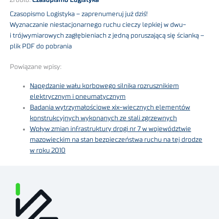
Czasopismo Logistyka – zaprenumeruj już dziś!
Wyznaczanie niestacjonarnego ruchu cieczy lepkiej w dwu-
i trójwymiarowych zagłębieniach z jedną poruszającą się ścianką –
plik PDF do pobrania
Powiązane wpisy:
Napędzanie wału korbowego silnika rozrusznikiem
elektrycznym i pneumatycznym
Badania wytrzymałościowe xix-wiecznych elementów
konstrukcyjnych wykonanych ze stali zgrzewnych
Wpływ zmian infrastruktury drogi nr 7 w województwie
mazowieckim na stan bezpieczeństwa ruchu na tej drodze
w roku 2010